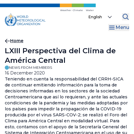
Skip
to
Weather
Climate
Water
Select
main
your
content
Menu
language
Breadcrumb
Home
LXIII Perspectiva del Clima de
América Central
NEWS FROM MEMBERS
16 December 2020
Teniendo en cuenta la responsabilidad del CRRH-SICA
de continuar emitiendo información para la toma de
decisiones informadas en los sectores de la sociedad
Centroamericana que así lo requieran, y ante las actuales
condiciones de la pandemia y las medidas adoptadas por
los países para impedir la propagación de la COVID-19
producida por el virus SARS-COV-2; se realizó el Foro del
Clima para América Central en modalidad virtual. Para
esto, contamos con el apoyo de la Secretaría General del
Sistema de Integración Centroamericana en el uso de su