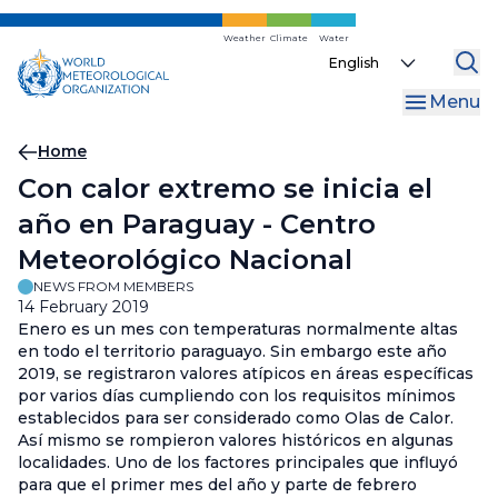
Skip
to
Weather
Climate
Water
Select
main
your
content
Menu
language
Breadcrumb
Home
Con calor extremo se inicia el
año en Paraguay - Centro
Meteorológico Nacional
NEWS FROM MEMBERS
14 February 2019
Enero es un mes con temperaturas normalmente altas
en todo el territorio paraguayo. Sin embargo este año
2019, se registraron valores atípicos en áreas específicas
por varios días cumpliendo con los requisitos mínimos
establecidos para ser considerado como Olas de Calor.
Así mismo se rompieron valores históricos en algunas
localidades. Uno de los factores principales que influyó
para que el primer mes del año y parte de febrero