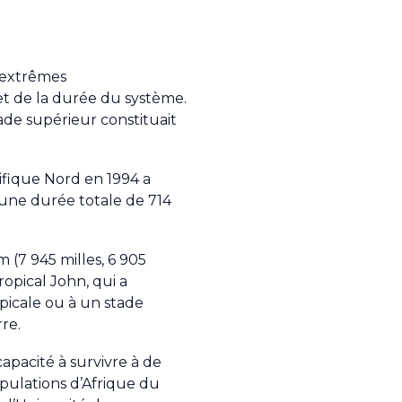
s extrêmes
et de la durée du système.
tade supérieur constituait
ifique Nord en 1994 a
 une durée totale de 714
 (7 945 milles, 6 905
ropical John, qui a
opicale ou à un stade
rre.
apacité à survivre à de
pulations d’Afrique du