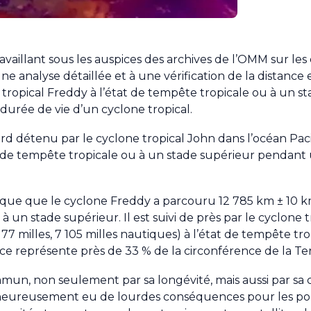
availlant sous les auspices des archives de l’OMM sur le
 analyse détaillée et à une vérification de la distance 
e tropical Freddy à l’état de tempête tropicale ou à un s
durée de vie d’un cyclone tropical.
d détenu par le cyclone tropical John dans l’océan Pac
at de tempête tropicale ou à un stade supérieur pendant
ique que le cyclone Freddy a parcouru 12 785 km ± 10 km
à un stade supérieur. Il est suivi de près par le cyclone t
77 milles, 7 105 milles nautiques) à l’état de tempête tr
nce représente près de 33 % de la circonférence de la Te
mun, non seulement par sa longévité, mais aussi par sa c
malheureusement eu de lourdes conséquences pour les po