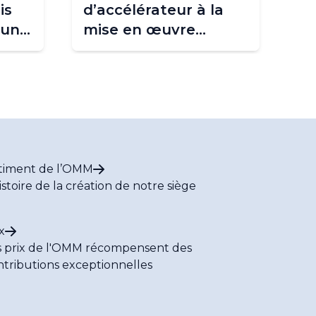
is
d’accélérateur à la
 un
mise en œuvre
d’alertes précoces
vitales
ent
timent de l’OMM
istoire de la création de notre siège
x
s prix de l'OMM récompensent des
ntributions exceptionnelles