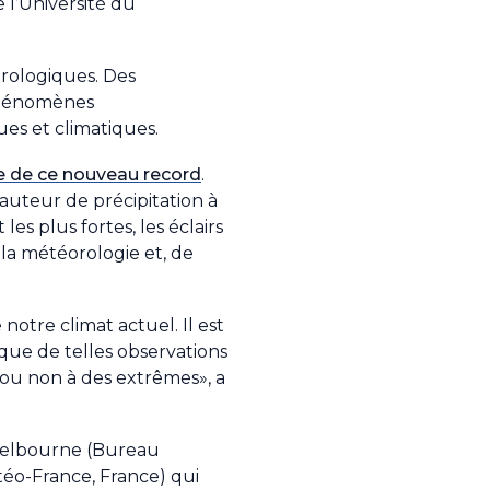
 l’Université du
orologiques. Des
 phénomènes
es et climatiques.
e de ce nouveau record
.
auteur de précipitation à
es plus fortes, les éclairs
e la météorologie et, de
otre climat actuel. Il est
que de telles observations
t ou non à des extrêmes», a
 Melbourne (Bureau
éo-France, France) qui