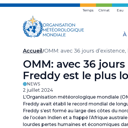
Skip
to
Temps
Climat
Eau
main
content
À
Fil
Accueil
OMM: avec 36 jours d’existence, 
d'Ariane
OMM: avec 36 jours d
Freddy est le plus 
NEWS
2 juillet 2024
L’Organisation météorologique mondiale (OMM
Freddy avait établi le record mondial de longu
Freddy s’est formé au large des côtes du nord-
de l’océan Indien et a frappé l’Afrique australe
lourdes pertes humaines et économiques dans