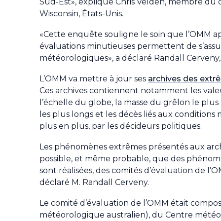
Sud-Est», explique Chris Velden, membre du co
Wisconsin, États-Unis.
«Cette enquête souligne le soin que l’OMM app
évaluations minutieuses permettent de s’assu
météorologiques», a déclaré Randall Cerveny
L’OMM va mettre à jour ses
archives des extr
Ces archives contiennent notamment les valeu
l’échelle du globe, la masse du grêlon le plus l
les plus longs et les décès liés aux conditions 
plus en plus, par les décideurs politiques.
Les phénomènes extrêmes présentés aux archive
possible, et même probable, que des phénomèn
sont réalisées, des comités d’évaluation de l’
déclaré M. Randall Cerveny.
Le comité d’évaluation de l’OMM était compo
météorologique australien), du Centre météor