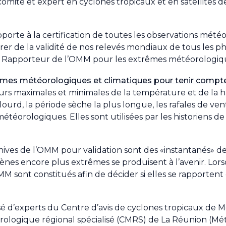
mité et expert en cyclones tropicaux et en satellites de
orte à la certification de toutes les observations mété
rer de la validité de nos relevés mondiaux de tous les
, Rapporteur de l’OMM pour les extrêmes météorologiqu
êmes météorologiques et climatiques pour tenir compt
rs maximales et minimales de la température et de la h
ourd, la période sèche la plus longue, les rafales de vent l
météorologiques. Elles sont utilisées par les historiens d
s de l’OMM pour validation sont des «instantanés» de n
es encore plus extrêmes se produisent à l’avenir. Lors
OMM sont constitués afin de décider si elles se rapporten
sé d’experts du Centre d’avis de cyclones tropicaux de
ologique régional spécialisé (CMRS) de La Réunion (Mét