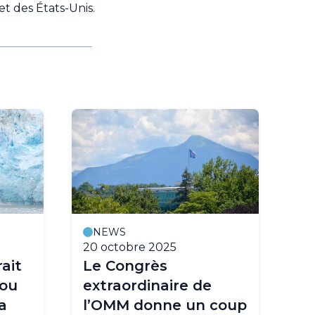
t des États-Unis.
NEWS
20 octobre 2025
31 
ait
Le Congrès
Mé
 ou
extraordinaire de
va
a
l’OMM donne un coup
re