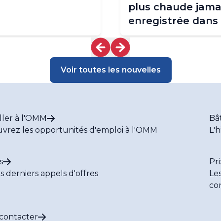
plus chaude jama
enregistrée dans
contexte de
tendance au
réchauffement
Voir toutes les nouvelles
exceptionnellem
intense
ller à l'OMM
Bâ
vrez les opportunités d'emploi à l'OMM
L'h
s
Pri
es derniers appels d'offres
Le
co
contacter