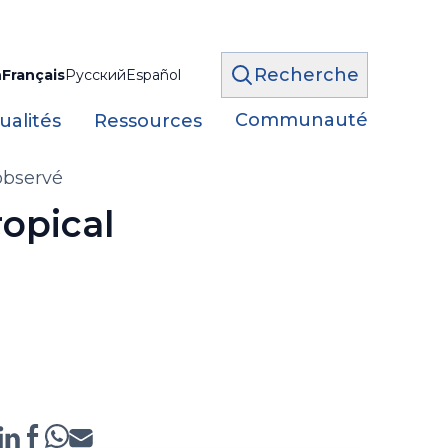
Recherche
h
Français
Русский
Español
Communauté
ualités
Ressources
 observé
ropical