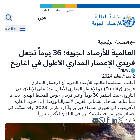
تخطي
إلى
الطقس
المناخ
الماء
Select
المحتوى
your
الرئيسي
القائمة
language
مسار
الصفحة الرئيسية
العالمية للأرصاد الجوية: 36 يوماً تجعل
التنقل
فريدي الإعصار المداري الأطول في التاريخ
NEWS
2 تموز/ يوليو 2024
أعلنت المنظمة العالمية للأرصاد الجوية أن الإعصار المداري
فريدي (Freddy) هو الإعصار المداري الأطول مدةً على الإطلاق في
التاريخ، حيث استمر 36 يوماً. وعبَر فريدي حوض المحيط الهندي، بعد ما
نشأ قبالة الساحل الشمالي الغربي لأستراليا ووصل إلى جنوب القارة
الأفريقية، في شهري شباط/ فبراير وآذار/ مارس 2023. وقد تسبَّب في
خسائر بشرية واقتصادية كبيرة في البلدان الأكثر تضرراً.
شارك: