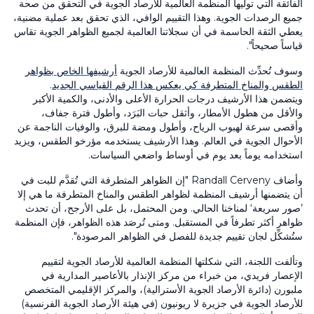
الفائقة التي توليها المنظمة العالمية للأرصاد الجوية في التحقق من صحة
جميع الرصدات الجوية. وهذا التقييم الوافي، الذي تحقق بعد عملية مضنية،
يعطي الثقة الحاسمة في أن سجلاتنا العالمية لجميع الظواهر الجوية تقاس
قياساً صحيحاً".
وسوف تُحدِّث المنظمة العالمية للأرصاد الجوية
أرشيفها الخاص بظواهر
الطقس والمناخ المتطرفة كي يعكس هذا الرقم القياسي الجديد
.
ويتضمن هذا الأرشيف درجات الحرارة الأعلى والأدنى، والكمية الأكبر
والأقل من هطول الأمطار، وأثقل حبات البَرَد، وأطول فترة جفاف،
وأقصى سرعة لهبوب الرياح، وأطول ومضة للبرق، والوفيات الناجمة عن
الأحوال الجوية في العالم. وهذا الأرشيف يستخدمه مؤرخو الطقس، ويزيد
استخدامه يوماً بعد يوم في أوساط واضعي السياسات.
وأضاف Randall Cerveny "إن الظواهر المتطرفة التي تُقدَّم للبت في
أن يتضمنها أرشيف المنظمة لظواهر الطقس والمناخ المتطرفة ما هي إلا
’صور سريعة‘ لمناخنا الحالي. ومن المحتمل، بل على الأرجح، أن تحدث
ظواهر أكثر تطرفاً في المستقبل. ومتى تُرصَد هذه الظواهر، فإن المنظمة
ستُشكِّل لجان تقييم جديدة للفصل في الظواهر المرصودة".
وتألفت اللجنة، التي شكلتها المنظمة العالمية للأرصاد الجوية لتقييم
الإعصار فريدي، من خبراء من مركز الإنذار بالأعاصير المدارية في
ملبورن (دائرة الأرصاد الجوية الأسترالية)، والمركز الإقليمي المتخصص
للأرصاد الجوية في جزيرة لا ريونيون (في هيئة الأرصاد الجوية الفرنسية)