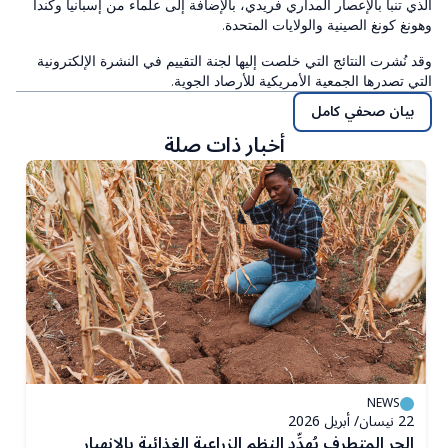
الذي تنبأ بالإعصار المداري فريدي، بالإضافة إلى علماء من إسبانيا وكندا
وهونغ كونغ الصينية والولايات المتحدة.
وقد نُشرت النتائج التي خلصت إليها لجنة التقييم في النشرة الإلكترونية
التي تصدرها الجمعية الأمريكية للأرصاد الجوية.
بيان صحفي كامل
أخبار ذات صلة
NEWS
22 نيسان/ أبريل 2026
23 
الحر المتطرف يُهدِّد النظم الزراعية الغذائية بالانهيار
م