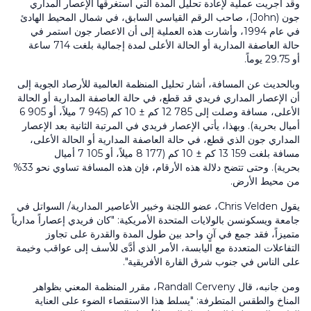
وقد أُجريت عملية لإعادة تحليل المدة التي استغرقها الإعصار المداري
جون (John)، صاحب الرقم القياسي السابق، في شمال المحيط الهادئ
في عام 1994، وأشارت هذه العملية إلى أن الاعصار جون استمر في
حالة العاصفة المدارية أو الحالة الأعلى لمدة إجمالية بلغت 714 ساعة
أو 29.75 يوماً.
وبالحديث عن المسافة، أشار تحليل المنظمة العالمية للأرصاد الجوية إلى
أن الإعصار المداري فريدي قد قطع، في حالة العاصفة المدارية أو الحالة
الأعلى، مسافة وصلت إلى 12 785 كم ± 10 كم (7 945 ميلاً، أو 6 905
أميال بحرية). وبهذا، يأتي الإعصار فريدي في المرتبة الثانية بعد الإعصار
المداري جون الذي قطع، في حالة العاصفة المدارية أو الحالة الأعلى،
مسافة بلغت 13 159 كم ± 10 كم (8 177 ميلاً، أو 7 105 أميال
بحرية). وحتى تتضح دلالة هذه الأرقام، فإن هذه المسافة تساوي نحو 33%
من محيط الأرض.
يقول Chris Velden، عضو اللجنة وخبير الأعاصير المدارية/ السواتل في
جامعة ويسكونسن بالولايات المتحدة الأمريكية: "كان فريدي إعصاراً مدارياً
متميزاً، فقد جمع في آنٍ واحد بين طول المدة والقدرة على تجاوز
التفاعلات المتعددة مع اليابسة، الأمر الذي أدَّى للأسف إلى عواقب وخيمة
على الناس في جنوب شرق القارة الأفريقية".
ومن جانبه، قال Randall Cerveny، مقرر المنظمة المعني بظواهر
المناخ والطقس المتطرفة: "يسلط هذا الاستقصاء الضوء على العناية