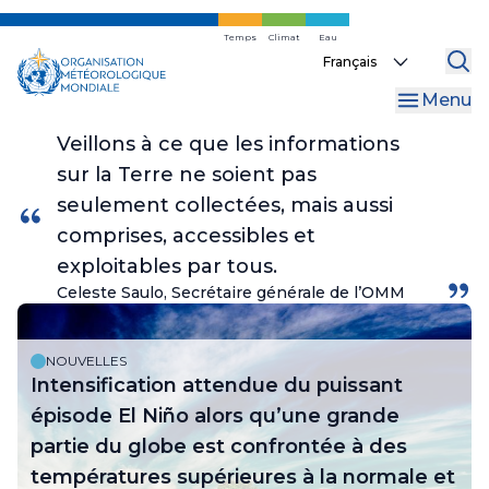
Skip
to
Temps
Climat
Eau
Select
main
your
content
Menu
language
Veillons à ce que les informations
sur la Terre ne soient pas
seulement collectées, mais aussi
comprises, accessibles et
exploitables par tous.
Celeste Saulo, Secrétaire générale de l’OMM
NOUVELLES
Intensification attendue du puissant
épisode El Niño alors qu’une grande
partie du globe est confrontée à des
températures supérieures à la normale et