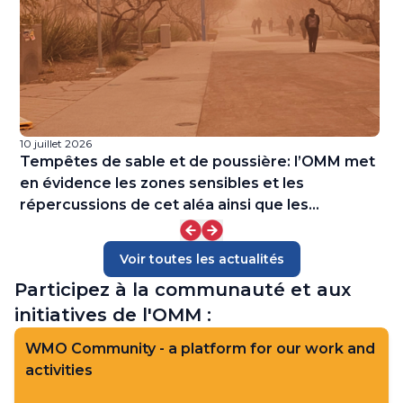
10 juillet 2026
9 
f
Tempêtes de sable et de poussière: l’OMM met
W
en évidence les zones sensibles et les
répercussions de cet aléa ainsi que les
avancées de la recherche
Voir toutes les actualités
Participez à la communauté et aux
initiatives de l'OMM :
WMO Community - a platform for our work and
activities