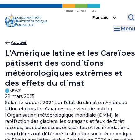
Skip
to
Temps
Climat
Eau
Select
main
your
content
Menu
language
Fil
Accueil
L’Amérique latine et les Caraïbes
d'Ariane
pâtissent des conditions
météorologiques extrêmes et
des effets du climat
NEWS
28 mars 2025
Selon le rapport 2024 sur l’état du climat en Amérique
latine et dans les Caraïbes, que vient de publier
l’Organisation météorologique mondiale (OMM), la
raréfaction des glaciers, les ouragans et feux de forêt
records, les sécheresses écrasantes et les inondations
meurtrières ont détérioré la situation socio-économique