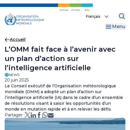
Skip
to
Temps
Climat
Eau
Select
main
your
content
Menu
language
Fil
Accueil
L’OMM fait face à l’avenir avec
d'Ariane
un plan d’action sur
l’intelligence artificielle
NEWS
20 juin 2025
Le Conseil exécutif de l’Organisation météorologique
mondiale (OMM) a adopté un plan d’action sur
l’intelligence artificielle (IA) dans le cadre d’un ensemble
de résolutions visant à saisir les opportunités d’un
monde en mutation rapide et à en relever les défis.
Partager :