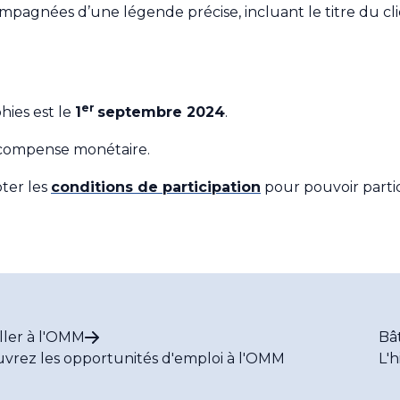
pagnées d’une légende précise, incluant le titre du clich
er
hies est le
1
septembre 2024
.
écompense monétaire.
pter les
conditions de participation
pour pouvoir parti
ller à l'OMM
Bâ
vrez les opportunités d'emploi à l'OMM
L'h