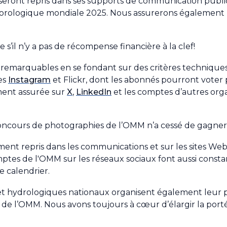
s seront repris dans ses supports de communication publ
éorologique mondiale 2025. Nous assurerons également 
s’il n’y a pas de récompense financière à la clef!
emarquables en se fondant sur des critères techniques et
es
Instagram
et Flickr, dont les abonnés pourront voter 
ment assurée sur
X
,
LinkedIn
et les comptes d’autres orga
concours de photographies de l’OMM n’a cessé de gagne
ment repris dans les communications et sur les sites We
omptes de l'OMM sur les réseaux sociaux font aussi cons
e calendrier.
et hydrologiques nationaux organisent également leur p
de l’OMM. Nous avons toujours à cœur d’élargir la portée 