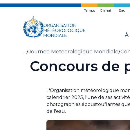
Skip
to
Temps
Climat
Eau
main
content
À
Fil
…
Journee Meteorologique Mondiale
Con
Concours de p
d'Ariane
L'Organisation météorologique mon
calendrier 2025, l'une de ses activ
photographies époustouflantes que n
de l'eau.