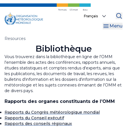
Skip
to
Temps
Climat
Eau
WMO Bulletin
Select
main
your
content
MeteoWorld
Menu
language
Bibliothèque
Fil
Resources
Bibliothèque
d'Ariane
Dashboards
Vous trouverez dans la bibliothèque en ligne de l'OMM
Linguistic Resources
l'ensemble des actes des conférences, rapports annuels,
études statistiques et comptes rendus d'experts, ainsi que
les publications, les documents de travail, les revues, les
bulletins d'information et les dossiers d'information sur la
météorologie et les sujets connexes émanant de l'OMM et
de divers pays.
Rapports des organes constituants de l’OMM
Rapports du Congrès météorologique mondial
Rapports du Conseil exécutif
Rapports des conseils régionaux