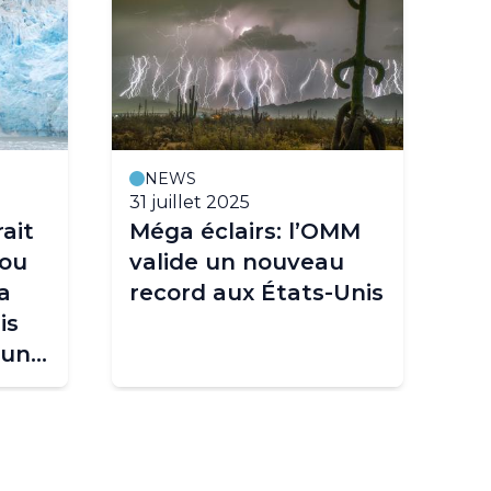
NEWS
31 juillet 2025
11
ait
Méga éclairs: l’OMM
20
 ou
valide un nouveau
de
a
record aux États-Unis
pl
is
ob
 un
r
d
te
°C
ent