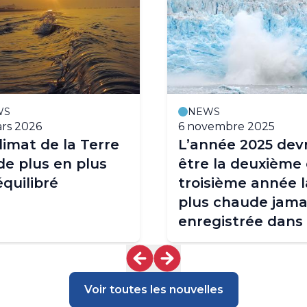
WS
NEWS
rs 2026
6 novembre 2025
limat de la Terre
L’année 2025 devr
de plus en plus
être la deuxième
quilibré
troisième année l
plus chaude jama
enregistrée dans
contexte de
tendance au
réchauffement
Voir toutes les nouvelles
exceptionnellem