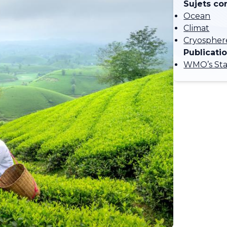
Sujets co
Ocean
Climat
Cryospher
Publicati
WMO’s Stat