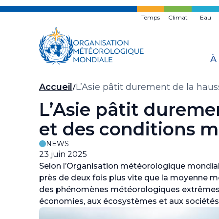
Skip
to
Temps
Climat
Eau
main
content
À
Fil
Accueil
L’Asie pâtit durement de la hau
d'Ariane
L’Asie pâtit dureme
et des conditions 
NEWS
23 juin 2025
Selon l’Organisation météorologique mondial
près de deux fois plus vite que la moyenne mon
des phénomènes météorologiques extrêmes et 
économies, aux écosystèmes et aux sociétés 