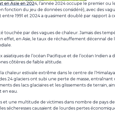
at en Asie en 202
4, l’année 2024 occupe le premier ou 
(en fonction du jeu de données considéré), avec des va
entre 1991 et 2024 a quasiment doublé par rapport à cel
té touchée par des vagues de chaleur. Jamais des tempé
En effet, en Asie, le taux de réchauffement décennal de 
diale.
aux asiatiques de l’océan Pacifique et de l’océan Indien 
ones côtières de faible altitude.
la chaleur estivale extrême dans le centre de l’Himalaya
23 des 24 glaciers ont subi une perte de masse, entraîna
ts des lacs glaciaires et les glissements de terrain, ain
t en eau.
ges et une multitude de victimes dans nombre de pays de 
 les sécheresses causaient de lourdes pertes économique