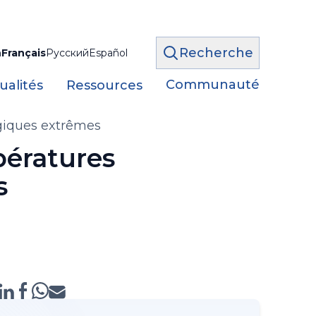
Recherche
h
Français
Русский
Español
Communauté
ualités
Ressources
ogiques extrêmes
pératures
s