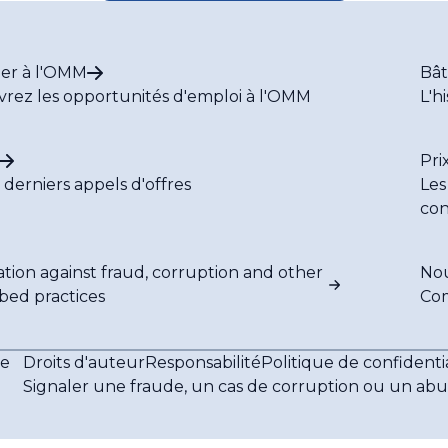
intense
ler à l'OMM
Bât
rez les opportunités d'emploi à l'OMM
L'h
Pri
s derniers appels d'offres
Les
con
ation against fraud, corruption and other
Nou
ibed practices
Co
le
Droits d'auteur
Responsabilité
Politique de confidentia
Signaler une fraude, un cas de corruption ou un abu