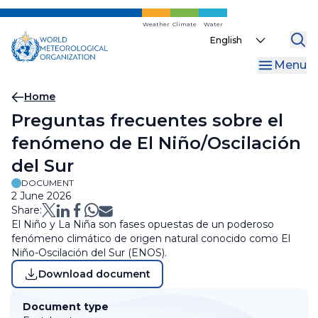
Skip
to
Weather
Climate
Water
Select
main
your
content
Menu
language
Breadcrumb
Home
Preguntas frecuentes sobre el
fenómeno de El Niño/Oscilación
del Sur
DOCUMENT
2 June 2026
Share:
El Niño y La Niña son fases opuestas de un poderoso
fenómeno climático de origen natural conocido como El
Niño-Oscilación del Sur (ENOS).
Download document
Document type