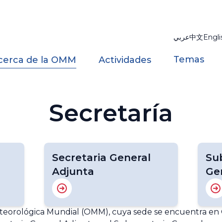
عربي
中文
Engli
Temas
cerca de la OMM
Actividades
Secretaría
Secretaria General
Su
Adjunta
Ge
teorológica Mundial (OMM), cuya sede se encuentra en Gi