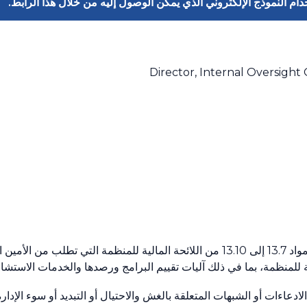
ام النموذج الإلكتروني الذي يمكن الوصول إليه من خلال هذا الرابط.
Director, Internal Oversight 
أنشئ مكتب الرقابة الداخلية بموجب أحكام المواد 13.7 إلى 13.10 من اللائحة المالية للم
ية للمنظمة، بما في ذلك آليات تقييم البرامج ورصدها والخدمات الاستشار
دعاءات أو الشبهات المتعلقة بالغش والاحتيال أو التبديد أو سوء الإد