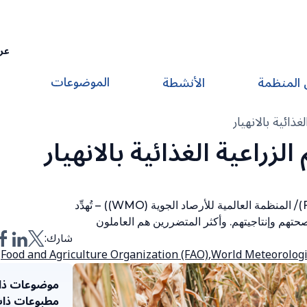
عر
الموضوعات
 المنظمة
الأنشطة
غذائية بالانهيار
الزراعية الغذائية بالانهيار
روما/ جنيف (منظمة الأغذية والزراعة للأمم المتحدة (FAO)/ المنظمة العالمية للأرصاد الجوية (WMO)) – تُهدِّد
هم وإنتاجيتهم. وأكثر المتضررين هم العاملون
شارك:
Food and Agriculture Organization (FAO)
,
World Meteorologi
موضوعات ذا
مطبوعات ذا