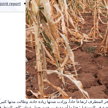
oint report
تطرف ارتفاعاً حاداً، وزادت شدتها زيادة حادة، وطالت مدتها كثيراً، 
كولوجية في المستقبل؛ هذا ما أورده تقرير جديد يحمل عنوان "الحر المتطر