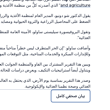
and agriculture
" الذي أصدرته كلٌّ من منظمة الأغذية وا
يقول الدكتور شو دونيو، المدير العام لمنظمة الأغذية والز
الضغط على المحاصيل الزراعية والثروة الحيوانية ومصايد ا
وتقول البروفيسورة سيليستى ساولو، الأمينة العامة للمنظمة
الغذائية".
وأضافت ساولو: "إن الحر المتطرف ليس خطراً مناخياً منفص
وللإنذارات المبكرة والخدمات المناخية، مثل التوقعات الموس
ويبين هذا التقرير المشترك بين الفاو والمنظمة الجوانبَ ا
ويتناول أيضاً استراتيجيات التكيف، ويعرِض دراسات للحالة
الغذائي وصحة نظمنا الغذائية والإيكولوجية.
بيان صحفي كامل