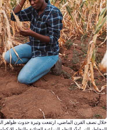
خلال نصف القرن الماضي، ارتفعت وتيرة حدوث ظواهر الحر الم
المخاطر التي تُهدِّد النظم الزراعية الغذائية والنظم الإي