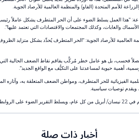
لزراعة للأمم المتحدة (الفاو) والمنظمة العالمية للأرصاد الجوية.
راعة: "هذا العمل يسلط الضوء على أن الحر المتطرف يشكل عاملاً رئيسيا
لأسماك والغابات، وكذلك المجتمعات والاقتصادات التي تعتمد عليها".
 العالمية للأرصاد الجوية: "الحر المتطرف يُحدِّد بشكل متزايد الظروف
لاً فحسب، بل هو عامل خطر مُركَّب يفاقم نقاط الضعف الحالية التي تع
مية، أهمية حيوية لمساعدتنا على التكيُّف مع الواقع الجديد".
لعلمية الفيزيائية للحر المتطرف، ومواطن الضعف المتعلقة به، وآثاره ا
، ويقدم توصيات سياسية.
وصدر هذا التقرير بمناسبة يوم الأرض، الذي يحتفل به العالم في 22 نيسان/ أبريل من كل عام، ويسلط التقرير ال
أخبار ذات صلة