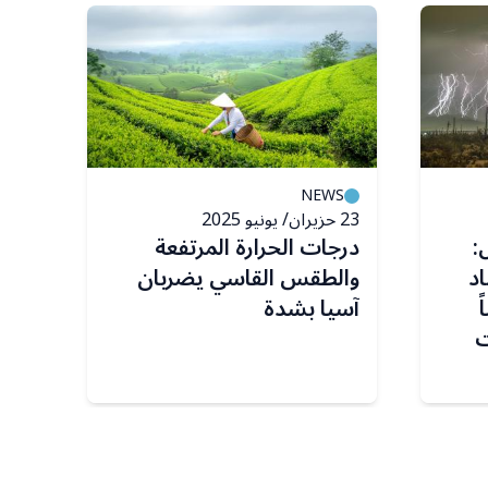
S
NEWS
23 حزيران/ يونيو 2025
11 تشرين الثاني/ نوفمبر 2024
:
درجات الحرارة المرتفعة
اد
والطقس القاسي يضربان
الأ
ً
آسيا بشدة
ات
مؤقت