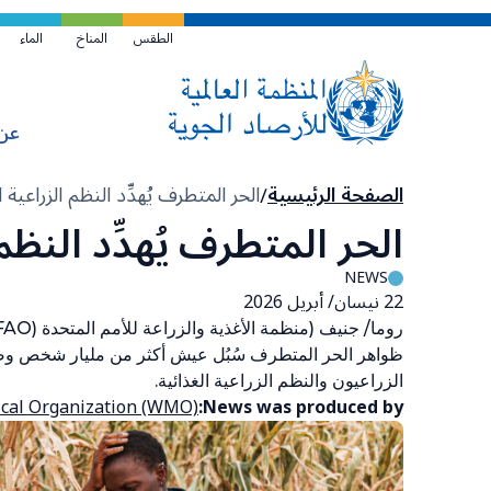
تخطي
إلى
الطقس
المناخ
الماء
المحتوى
الرئيسي
عن
مسار
الصفحة الرئيسية
الحر المتطرف يُهدِّد النظم الزراعية ال
التنقل
الحر المتطرف يُهدِّد النظم 
NEWS
22 نيسان/ أبريل 2026
ظواهر الحر المتطرف سُبُل عيش أكثر من مليار شخص وصحت
الزراعيون والنظم الزراعية الغذائية.
cal Organization (WMO)
News was produced by: