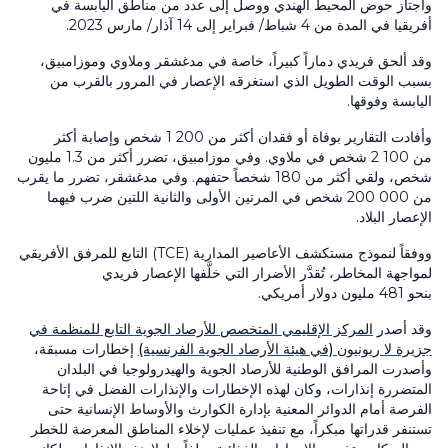
واجتاز حوض المحيط الهندي ووصل إلى عدد من مناطق اليابسة في
أفريقيا في المدة من 4 شباط/ فبراير إلى 14 آذار/ مارس 2023.
وقد ألحق فريدي دماراً كبيراً، خاصة في مدغشقر وملاوي وموزامبيق،
بسبب الوقت الطويل الذي استغرقه الإعصار في المرور بالقرب من
اليابسة وفوقها.
وأفادت التقارير بوفاة أو فقدان أكثر من 1 200 شخص وإصابة أكثر
من 2 100 شخص في ملاوي. وفي موزامبيق، تضرر أكثر من 1.3 مليون
شخص، ولقي أكثر من 180 شخصاً حتفهم. وفي مدغشقر، تضرر ما يقرب
من 200 000 شخص في المرتين الأولى والثانية اللتين ضرب فيهما
الإعصار البلاد.
ووفقاً لنموذج مستكشف الأعاصير المدارية (TCE) التابع للمرفق الأفريقي
لمواجهة المخاطر، تُقدَّر الأضرار التي خلَّفها الإعصار فريدي
بنحو 481 مليون دولار أمريكي.
وقد أصدر
المركز الإقليمي المتخصص للأرصاد الجوية التابع للمنظمة في
جزيرة لا ريونيون (في هيئة الأرصاد الجوية الفرنسية)
إخطارات مسبقة،
وأصدرت المرافق الوطنية للأرصاد الجوية والهيدرولوجيا في البلدان
المتضررة إنذارات، وكان لهذه الإخطارات والإنذارات الفضل في إتاحة
الفرصة أمام الدوائر المعنية بإدارة الكوارث والأوساط الإنسانية حتى
تستنفر قدراتها مبكراً، مع تنفيذ عمليات لإخلاء المناطق المعرضة للخطر