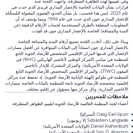
وفي تقييمها لهذه الظاهرة المتطرفة، واجهت اللجنة عدة
قرارات بشأن البيانات الخاصة بالإعصار المداري فريدي الذي حدث في
عام 2023، ليس هذا فحسب، بل بشأن الحدود القصوى المقبولة المُسجَّلة
للإعصار المداري جون الذي حدث في عام 1994. ومما يؤسَف له أن
المعلومات المتعلقة بالطرق المستخدمة لحساب الأرقام الدقيقة (عن
المدة والمسافة) الخاصة بالإعصار المداري جون قد فُقِدَت.
وبناءً على ذلك، أعادت اللجنة تجميع أرقام المدة والمسافة الخاصة
بالإعصار المداري جون استناداً إلى البيانات المتوافرة عن أفضل مسارات
الإعصار التي قدمها المركز الإقليمي المتخصص للأرصاد الجوية التابع
للمنظمة في ميامي (المركز الوطني لأعاصير الهاريكين (NHC) في
الولايات المتحدة الأمريكية)، والمركز المشترك للإنذار بأعاصير
التيفون (JTWC)، والمركز الإقليمي المتخصص للأرصاد الجوية التابع
للمنظمة في طوكيو (الهيئة اليابانية للأرصاد الجوية). إذ تحتفظ عدة مراكز
إقليمية متخصصة للأرصاد الجوية تابعة للمنظمة بالبيانات الخاصة بمسارات
الأعاصير المدارية، وكل مركز منها مسؤول عن إقليم مختلف.
ملاحظات للمحررين
أعضاء لجنة المنظمة العالمية للأرصاد الجوية لتقييم الظواهر المتطرفة:
Craig Earl-Spurr (أستراليا)
Sébastien Langlade (لا ريونيون)
Daniel Krahenbuhl (الولايات المتحدة الأمريكية)
Sim D. Aberson (الولايات المتحدة الأمريكية)