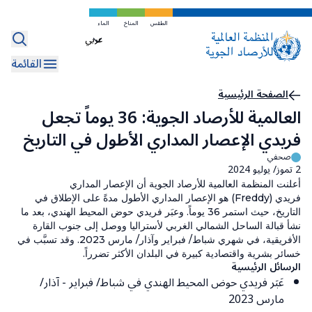
تخطي
إلى
الطقس
المناخ
الماء
Select
المحتوى
your
الرئيسي
القائمة
language
مسار
الصفحة الرئيسية
العالمية للأرصاد الجوية: 36 يوماً تجعل
التنقل
فريدي الإعصار المداري الأطول في التاريخ
صحفي
2 تموز/ يوليو 2024
أعلنت المنظمة العالمية للأرصاد الجوية أن الإعصار المداري
فريدي (Freddy) هو الإعصار المداري الأطول مدةً على الإطلاق في
التاريخ، حيث استمر 36 يوماً. وعبَر فريدي حوض المحيط الهندي، بعد ما
نشأ قبالة الساحل الشمالي الغربي لأستراليا ووصل إلى جنوب القارة
الأفريقية، في شهري شباط/ فبراير وآذار/ مارس 2023. وقد تسبَّب في
خسائر بشرية واقتصادية كبيرة في البلدان الأكثر تضرراً.
الرسائل الرئيسية
عَبَر فريدي حوض المحيط الهندي في شباط/ فبراير - آذار/
مارس 2023