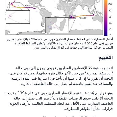
أفضل المسارات التي اتخذها الإعصار المداري جون (في عام 1994) والإعصار المداري
فريدي (في عام 2023) مع بيان سرعة الرياح بالألوان: وتُظهر الخرائط الصغيرة
المقياس حركة التراجع التي حدثت في كلا الإعصارين المداريين.
التقييم
انحسرت قوة كلا الإعصارين المداريين فريدي وجون إلى دون حالة
"العاصفة المدارية" من حين لآخر خلال فترة حياتهما، ومن ثم كان على
اللجنة أن تقرر ما إذا كان عليها أن تأخذ في اعتبارها قيم المدة الزمنية
والمسافة عند تقييم عاصفة لم تصل إلى حالة العاصفة المدارية.
وهو قرار لم يُتخَذ عند تقييم الإعصار المداري جون في عام 1994. وقررت
اللجنة ألا تقبل سوى الرصدات المُنفَّذة للأعاصير التي تصل إلى حالة
العاصفة المدارية على الأقل عند اتخاذ المنظمة العالمية للأرصاد الجوية
قرارات بشأن الظواهر المتطرفة.