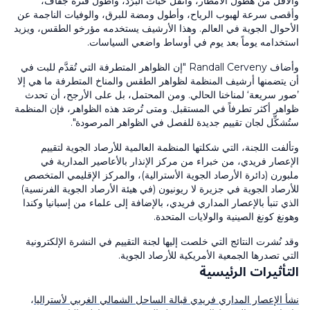
والأقل من هطول الأمطار، وأثقل حبات البَرَد، وأطول فترة جفاف،
وأقصى سرعة لهبوب الرياح، وأطول ومضة للبرق، والوفيات الناجمة عن
الأحوال الجوية في العالم. وهذا الأرشيف يستخدمه مؤرخو الطقس، ويزيد
استخدامه يوماً بعد يوم في أوساط واضعي السياسات.
وأضاف Randall Cerveny "إن الظواهر المتطرفة التي تُقدَّم للبت في
أن يتضمنها أرشيف المنظمة لظواهر الطقس والمناخ المتطرفة ما هي إلا
’صور سريعة‘ لمناخنا الحالي. ومن المحتمل، بل على الأرجح، أن تحدث
ظواهر أكثر تطرفاً في المستقبل. ومتى تُرصَد هذه الظواهر، فإن المنظمة
ستُشكِّل لجان تقييم جديدة للفصل في الظواهر المرصودة".
وتألفت اللجنة، التي شكلتها المنظمة العالمية للأرصاد الجوية لتقييم
الإعصار فريدي، من خبراء من مركز الإنذار بالأعاصير المدارية في
ملبورن (دائرة الأرصاد الجوية الأسترالية)، والمركز الإقليمي المتخصص
للأرصاد الجوية في جزيرة لا ريونيون (في هيئة الأرصاد الجوية الفرنسية)
الذي تنبأ بالإعصار المداري فريدي، بالإضافة إلى علماء من إسبانيا وكندا
وهونغ كونغ الصينية والولايات المتحدة.
وقد نُشرت النتائج التي خلصت إليها لجنة التقييم في النشرة الإلكترونية
التي تصدرها الجمعية الأمريكية للأرصاد الجوية.
التأثيرات الرئيسية
نشأ الإعصار المداري فريدي قبالة الساحل الشمالي الغربي لأستراليا
،