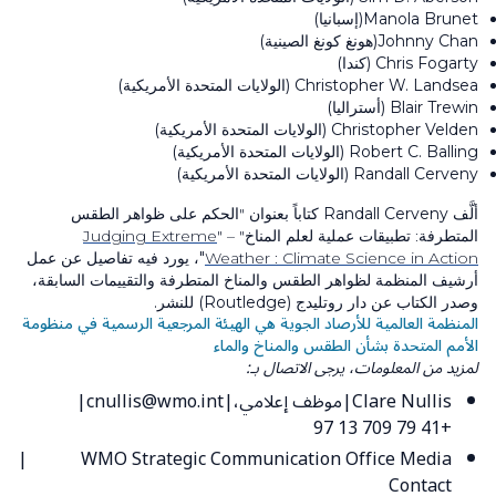
Manola Brunet(إسبانيا)
Johnny Chan(هونغ كونغ الصينية)
Chris Fogarty (كندا)
Christopher W. Landsea (الولايات المتحدة الأمريكية)
Blair Trewin (أستراليا)
Christopher Velden (الولايات المتحدة الأمريكية)
Robert C. Balling (الولايات المتحدة الأمريكية)
Randall Cerveny (الولايات المتحدة الأمريكية)
ألَّف Randall Cerveny كتاباً بعنوان
"الحكم على ظواهر الطقس
المتطرفة: تطبيقات عملية لعلم المناخ" – "
Judging Extreme
Weather : Climate Science in Action
"، يورد فيه تفاصيل عن عمل
أرشيف المنظمة لظواهر الطقس والمناخ المتطرفة والتقييمات السابقة،
وصدر الكتاب عن دار روتليدج (Routledge) للنشر.
المنظمة العالمية للأرصاد الجوية هي الهيئة المرجعية الرسمية في منظومة
الأمم المتحدة بشأن الطقس والمناخ والماء
لمزيد من المعلومات، يرجى الاتصال بـ:
Clare Nullis
موظف إعلامي،
cnullis@wmo.int
+41 79 709 13 97
WMO Strategic Communication Office Media
Contact