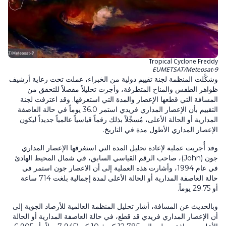
Tropical Cyclone Freddy
EUMETSAT/Meteosat-9
وشكَّلت المنظمة لجنة تقييم دولية من الخبراء، عملت تحت رعاية أرشيف
ظواهر الطقس والمناخ المتطرفة، وأجرت تحليلاً مفصلاً للتحقق من
المسافة التي قطعها الإعصار والمدة التي استغرقها. وقد اعترفت لجنة
التقييم بأن الإعصار المداري فريدي استمر 36.0 يوماً في حالة العاصفة
المدارية أو الحالة الأعلى، مُسجِّلاً بذلك رقماً قياسياً عالمياً جديداً ليكون
الإعصار المداري الأطول مدة في التاريخ.
وقد أُجريت عملية لإعادة تحليل المدة التي استغرقها الإعصار المداري
جون (John)، صاحب الرقم القياسي السابق، في شمال المحيط الهادئ
في عام 1994، وأشارت هذه العملية إلى أن الاعصار جون استمر في
حالة العاصفة المدارية أو الحالة الأعلى لمدة إجمالية بلغت 714 ساعة
أو 29.75 يوماً.
وبالحديث عن المسافة، أشار تحليل المنظمة العالمية للأرصاد الجوية إلى
أن الإعصار المداري فريدي قد قطع، في حالة العاصفة المدارية أو الحالة