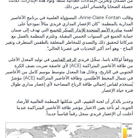
من السكان وتخزين الإمدادات الغذائية سلفاً. ولولا هذه الإنذارات، لكانت
حصيلة الضحايا والخسائر أعلى من ذلك.
وقالت Anne-Claire Fontan، المسؤولة العلمية في برنامج الأعاصير
المدارية بالمنظمة: "كان الإعصار المداري فريدي مثالاً نموذجياً على
أهمية
مبادرة الأمم المتحدة للإنذار المبكر للجميع
التي تهدف إلى ضمان
حماية الجميع في السنوات الخمس المقبلة. وتلتزم المنظمة بالعمل مع
شركائنا لتحقيق ذلك والتصدي للمخاطر المتعلقة بالطقس المتطرف وتغير
المناخ - وهو أحد أكبر التحديات في عصرنا الحالي".
ووفقاً لوكالة ناسا، سجَّل فريدي
الرقم القياسي
في توليد المعدل الأعلى
من طاقة الأعاصير المتراكمة (ACE) لأي عاصفة ضربت نصف الكرة
الجنوبي في التاريخ، وعادَل هذا المعدل متوسط موسم كامل من الأعاصير
في شمال المحيط الأطلسي. وطاقة الأعاصير المتراكمة (ACE) مؤشرٌ
يُستخدَم لقياس إجمالي طاقة الرياح المصاحبة لأي إعصار مداري طوال
فترة حياة الإعصار.
وجدير بالذكر أن لجنة التقييم، التي شكلتها المنظمة العالمية للأرصاد
الجوية، لم تأخذ بعين الاعتبار مؤشر طاقة الأعاصير المتراكمة عندما
أعلنت أن الإعصار فريدي سجل رقماً قياسياً جديداً.