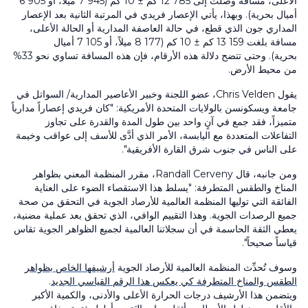
الأعلى، مسافة وصلت إلى 12 785 كم ± 10 كم (7 945 ميلاً، أو 6 905
أميال بحرية). وبهذا، يأتي الإعصار فريدي في المرتبة الثانية بعد الإعصار
المداري جون الذي قطع، في حالة العاصفة المدارية أو الحالة الأعلى،
مسافة بلغت 13 159 كم ± 10 كم (8 177 ميلاً، أو 7 105 أميال
بحرية). وحتى تتضح دلالة هذه الأرقام، فإن هذه المسافة تساوي نحو 33%
من محيط الأرض.
يقول Chris Velden، عضو اللجنة وخبير الأعاصير المدارية/ السواتل في
جامعة ويسكونسن بالولايات المتحدة الأمريكية: "كان فريدي إعصاراً مدارياً
متميزاً، فقد جمع في آنٍ واحد بين طول المدة والقدرة على تجاوز
التفاعلات المتعددة مع اليابسة، الأمر الذي أدَّى للأسف إلى عواقب وخيمة
على الناس في جنوب شرق القارة الأفريقية".
ومن جانبه، قال Randall Cerveny، مقرر المنظمة المعني بظواهر
المناخ والطقس المتطرفة: "يسلط هذا الاستقصاء الضوء على العناية
الفائقة التي توليها المنظمة العالمية للأرصاد الجوية في التحقق من صحة
جميع الرصدات الجوية. وهذا التقييم الوافي، الذي تحقق بعد عملية مضنية،
يعطي الثقة الحاسمة في أن سجلاتنا العالمية لجميع الظواهر الجوية تقاس
قياساً صحيحاً".
وسوف تُحدِّث المنظمة العالمية للأرصاد الجوية
أرشيفها الخاص بظواهر
الطقس والمناخ المتطرفة كي يعكس هذا الرقم القياسي الجديد
.
ويتضمن هذا الأرشيف درجات الحرارة الأعلى والأدنى، والكمية الأكبر