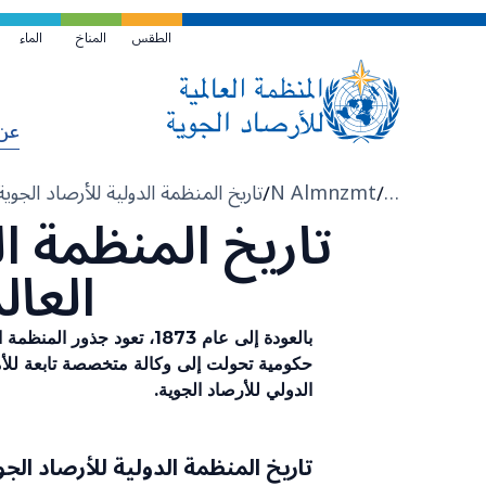
تخطي
إلى
الطقس
المناخ
الماء
المحتوى
الرئيسي
عن
مسار
N Almnzmt
…
التنقل
(WMO)
العالم
الدولي للأرصاد الجوية.
تاريخ المنظمة الدولية للأرصاد الجوية (