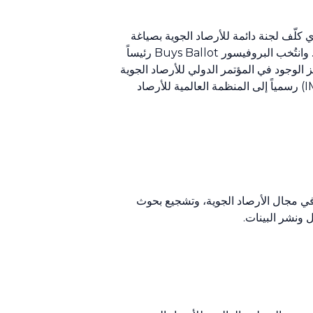
الدولية للأرصاد الجوية (IMO) إلى مؤتمر فيينا الدولي للأرصاد الجوية الذي عُقد عام 1873، والذي كلّف لجنة دائمة للأرصاد الجوية بصياغة
القواعد والأنظمة الأساسية لمنظمة دولية للأرصاد الجوية من أجل تيسير تبادل معلومات الطقس عبر الحدود الوطنية. وانتُخب البروفيسور Buys Ballot رئيساً
 هذه المهمة في أوترخت عام 1878، وظهرت المنظمة الدولية للأرصاد الجوية (IMO) إلى حيز الوجود في المؤتمر الدولي للأرصاد الجوية
الذي عُقد في روما في العام التالي. وظلّت تعمل حتى عام 1950، عندما تحولت المنظمة الدولية للأرصاد الجوية (IMO) رسمياً إلى المنظمة العالمية للأرصاد
ي في مجال الأرصاد الجوية، وتشجيع بحوث
 ونشر البينات.