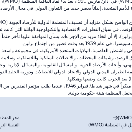
كان إنشاء
متخصصة تابعة للأمم المتحدة، إيذاناً بعصر جديد من التعاون الدولي في مجال الأر
لين)، إلا أن اتخاذ مزيد من الإجراءات بشأن الموافقة عليها تأخر حتماً ب
عد وقت قصير من اجتماع برلين.
ظر مؤتمر المديرين المنعقد في عام 1947 في واشنطن العاصمة، الولايات المتحدة الأمريكية، 
ق الرصد، وشبكات المحطات، والاتصالات السلكية واللاسلكية، وسلامة ال
هني، وأبحاث الأرصاد الجوية، والمسائل القانونية، والمسائل الإدارية. و
لدولية للأرصاد الجوية (IMO) ومنظمة الطيران المدني الدولي والاتحاد الدولي للاتصالات ودورية
وبدأت المساعي الرامية إلى حل هذه المسألة مبكراً في شهر شباط/ فبراير
مقر المنظمة (
ي المنظمة (WMO)
القصة التي