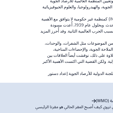
 المنظمة العالمية للأرصاد الجوية (WMO) في آذار/ مارس 1950، بعد بدء نفاذ اتفاقية المنظمة (WMO)، وتعيين المنظمة العالمية للأرصاد الجوية
صاد الجوية، والهيدرولوجيا، والعلوم الجيوفيزيائية
وفي منتصف ثلاثينات القرن الماضي، أصبح من الواضح بشكل متزايد أن تصنيف المنظمة الدولية للأرصاد الجوية (IMO) كمنظمة غير حكومية لا يتوافق مع الأهمية
التي كان يحملها علم الأرصاد الجوية في ذلك الوقت، في سياق التطورات الاقتصادية والتكنولوجية الهائلة التي كانت تحدث. وبحلول عام 1939، أُعدت مسودة
سبب الحرب العالمية الثانية. وقد أُحرز المزيد
في مجموعة واسعة من الموضوعات مثل الشفرات، والوحدات،
ملاحة الجوية، والإحصاءات المناخية،
علاوة على ذلك، نوقشت أيضاً العلاقات بين
 الجليد الدولية. ولكن القضية التي اكتست الأهمية الأكبر
 1946، عندما طلب مؤتمر المديرين من اللجنة الدولية للأرصاد الجوية إعداد دستور
WMO)
 تروي كيف أصبح المقر الحالي هو مقرنا الرئيسي