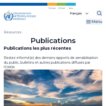
Skip
to
Temps
Climat
Eau
WMO Bulletin
Select
main
your
content
MeteoWorld
Menu
language
Bibliothèque
Fil
Resources
Publications
d'Ariane
Dashboards
Publications les plus récentes
Linguistic Resources
Restez informé(e) des derniers rapports de sensibilisation
du public, bulletins et autres publications diffusés par
l'OMM
.