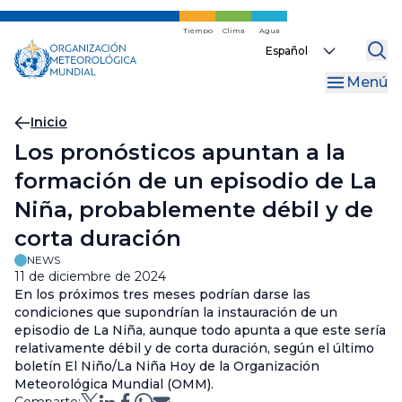
Ir
al
Tiempo
Clima
Agua
Select
contenido
your
principal
Menú
language
Migas
Inicio
Los pronósticos apuntan a la
de
formación de un episodio de La
pan
Niña, probablemente débil y de
corta duración
NEWS
11 de diciembre de 2024
En los próximos tres meses podrían darse las
condiciones que supondrían la instauración de un
episodio de La Niña, aunque todo apunta a que este sería
relativamente débil y de corta duración, según el último
boletín El Niño/La Niña Hoy de la Organización
Meteorológica Mundial (OMM).