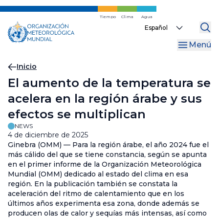
Ir
al
Tiempo
Clima
Agua
Select
contenido
your
principal
Menú
language
Migas
Inicio
El aumento de la temperatura se
de
acelera en la región árabe y sus
pan
efectos se multiplican
NEWS
4 de diciembre de 2025
Ginebra (OMM) — Para la región árabe, el año 2024 fue el
más cálido del que se tiene constancia, según se apunta
en el primer informe de la Organización Meteorológica
Mundial (OMM) dedicado al estado del clima en esa
región. En la publicación también se constata la
aceleración del ritmo de calentamiento que en los
últimos años experimenta esa zona, donde además se
producen olas de calor y sequías más intensas, así como