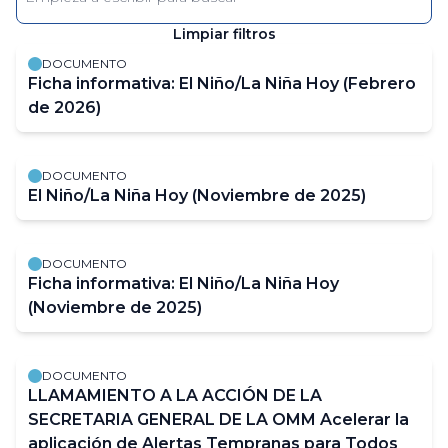
Enter
keyword
Limpiar filtros
The
results
DOCUMENTO
will
Ficha informativa: El Niño/La Niña Hoy (Febrero
automatically
de 2026)
refresh
as
DOCUMENTO
filter
El Niño/La Niña Hoy (Noviembre de 2025)
values
change.
DOCUMENTO
Ficha informativa: El Niño/La Niña Hoy
(Noviembre de 2025)
DOCUMENTO
LLAMAMIENTO A LA ACCIÓN DE LA
SECRETARIA GENERAL DE LA OMM Acelerar la
aplicación de Alertas Tempranas para Todos