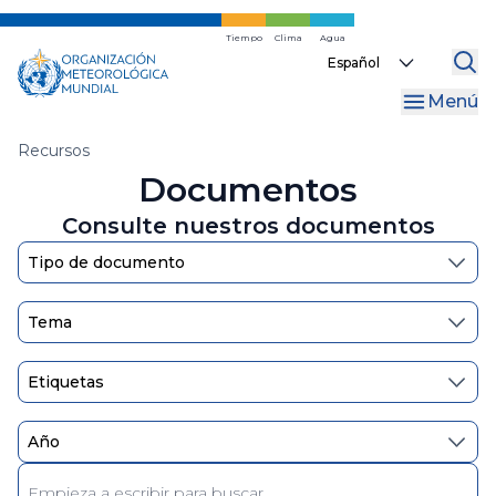
Ir
al
Tiempo
Clima
Agua
Select
contenido
your
principal
Menú
language
Migas
Recursos
Documentos
de
pan
Consulte nuestros documentos