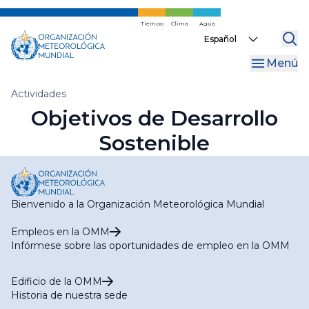
Ir
al
Tiempo
Clima
Agua
Select
contenido
your
principal
Menú
language
Migas
Actividades
Objetivos de Desarrollo
de
Sostenible
pan
Bienvenido a la Organización Meteorológica Mundial
Empleos en la OMM
Infórmese sobre las oportunidades de empleo en la OMM
Edificio de la OMM
Historia de nuestra sede