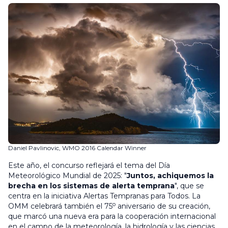
Daniel Pavlinovic, WMO 2016 Calendar Winner
Este año, el concurso reflejará el tema del Día
Meteorológico Mundial de 2025: "
Juntos, achiquemos la
brecha en los sistemas de alerta temprana
", que se
centra en la iniciativa Alertas Tempranas para Todos. La
o
OMM celebrará también el 75
aniversario de su creación,
que marcó una nueva era para la cooperación internacional
en el campo de la meteorología, la hidrología y las ciencias