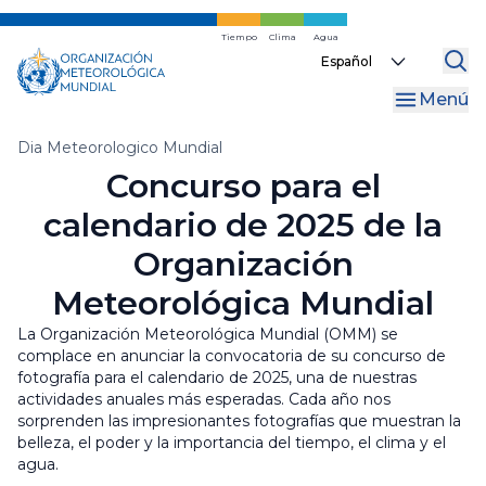
Ir
al
Tiempo
Clima
Agua
Select
contenido
your
principal
Menú
language
Migas
Dia Meteorologico Mundial
Concurso para el
de
calendario de 2025 de la
pan
Organización
Meteorológica Mundial
La Organización Meteorológica Mundial (OMM) se
complace en anunciar la convocatoria de su concurso de
fotografía para el calendario de 2025, una de nuestras
actividades anuales más esperadas. Cada año nos
sorprenden las impresionantes fotografías que muestran la
belleza, el poder y la importancia del tiempo, el clima y el
agua.