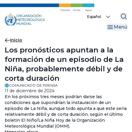
Ir
al
Tiempo
Clima
Agua
Select
contenido
your
principal
Menú
language
Migas
Inicio
Los pronósticos apuntan a la
de
formación de un episodio de La
pan
Niña, probablemente débil y de
corta duración
COMUNICADO DE PRENSA
11 de diciembre de 2024
En los próximos tres meses podrían darse las
condiciones que supondrían la instauración de un
episodio de La Niña, aunque todo apunta a que este sería
relativamente débil y de corta duración, según el último
boletín El Niño/La Niña Hoy de la Organización
Meteorológica Mundial (OMM).