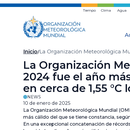
Ir
al
Tiempo
Clima
Agua
contenido
principal
A
Migas
Inicio
La Organización Meteorológica Mun
1,55 °C los niveles preindustriales
de
La Organización Me
pan
2024 fue el año más
en cerca de 1,55 °C 
NEWS
10 de enero de 2025
La Organización Meteorológica Mundial (OMM
más cálido del que se tiene constancia, según
En una excepcional concatenación de récords