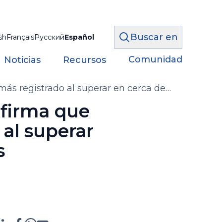
Buscar en
sh
Français
Русский
Español
Comunidad
Noticias
Recursos
ás registrado al superar en cerca de
nfirma que
 al superar
s