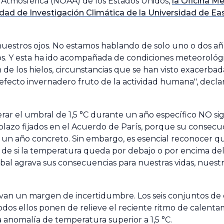
y Atmosférica (NOAA) de los Estados Unidos,
la Oficina M
idad de Investigación Climática de la Universidad de E
te nuestros ojos. No estamos hablando de solo uno o dos 
ños. Y esta ha ido acompañada de condiciones meteorológ
n de los hielos, circunstancias que se han visto exacerba
fecto invernadero fruto de la actividad humana", declar
rar el umbral de 1,5 °C durante un año específico NO s
 plazo fijados en el Acuerdo de París, porque su consec
a un año concreto. Sin embargo, es esencial reconocer q
e si la temperatura queda por debajo o por encima del 
lobal agrava sus consecuencias para nuestras vidas, nues
van un margen de incertidumbre. Los seis conjuntos de 
todos ellos ponen de relieve el reciente ritmo de calent
 anomalía de temperatura superior a 1,5 °C.