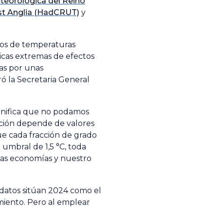
eteorológica del Reino
ast Anglia (HadCRUT)
y
años de temperaturas
icas extremas de efectos
das por unas
ó la Secretaria General
ignifica que no podamos
ución depende de valores
ue cada fracción de grado
umbral de 1,5 °C, toda
tras economías y nuestro
datos sitúan 2024 como el
amiento. Pero al emplear