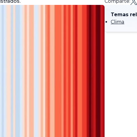
istrados.
Comparte:
Temas re
Clima