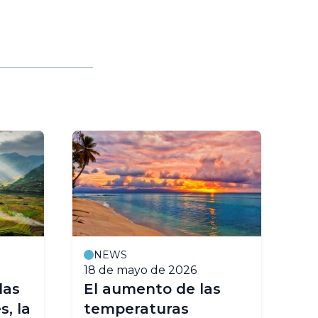
NEWS
18 de mayo de 2026
23
las
El aumento de las
El
s, la
temperaturas
es