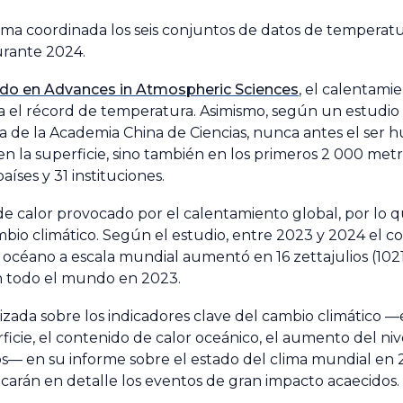
rma coordinada los seis conjuntos de datos de temperatur
urante 2024.
ado en Advances in Atmospheric Sciences
, el calentami
a el récord de temperatura. Asimismo, según un estudio d
ica de la Academia China de Ciencias, nunca antes el ser
n la superficie, sino también en los primeros 2 000 metro
íses y 31 instituciones.
e calor provocado por el calentamiento global, por lo q
io climático. Según el estudio, entre 2023 y 2024 el c
céano a escala mundial aumentó en 16 zettajulios (1021 j
n todo el mundo en 2023.
da sobre los indicadores clave del cambio climático —e
icie, el contenido de calor oceánico, el aumento del niv
inos— en su informe sobre el estado del clima mundial en
icarán en detalle los eventos de gran impacto acaecidos