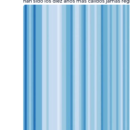
han sido los diez años más cálidos jamás reg