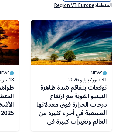
المنطقة:
Region VI: Europe
NEWS
NEWS
31 تموز/ يوليو 2026
18 حزيران/ يونيو 2026
توقعات بتفاقم شدة ظاهرة
ظواهر
ء
النينيو القوية مع ارتفاع
المتطر
درجات الحرارة فوق معدلاتها
الأشخ
الطبيعية في أجزاء كثيرة من
2025
العالم وتغيرات كبيرة في
أنماط هطول الأمطار