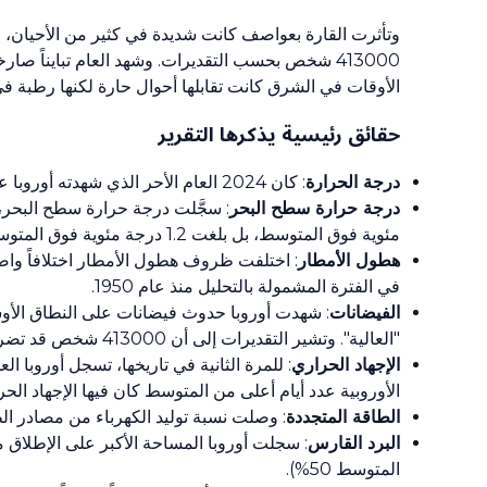
413000 شخص بحسب التقديرات. وشهد العام تبايناً صا
الأوقات في الشرق كانت تقابلها أحوال حارة لكنها رطبة ف
حقائق رئيسية يذكرها التقرير
درجة الحرارة
: كان 2024 العام الأحر الذي شهدته أوروبا على مدار تاريخها، مع وصول درجات الحرارة السنوية إلى مستويات قياسية في نصف القارة تقريباً.
درجة حرارة سطح البحر
مئوية فوق المتوسط، بل بلغت 1.2 درجة مئوية فوق المتوسط في البحر الأبيض المتوسط.
هطول الأمطار
: اختلفت ظروف هطول الأمطار اختلافاً واضحا
في الفترة المشمولة بالتحليل منذ عام 1950.
الفيضانات
"العالية". وتشير التقديرات إلى أن 413000 شخص قد تضرروا من جراء العواصف والفيضانات التي أودت أيضاً بحياة ما لا يقل عن 335 شخصاً.
الإجهاد الحراري
الأوروبية عدد أيام أعلى من المتوسط كان فيها الإجهاد الحرا
الطاقة المتجددة
: وصلت نسبة توليد الكهرباء من مصادر الطاقة الم
البرد القارس
المتوسط 50%).