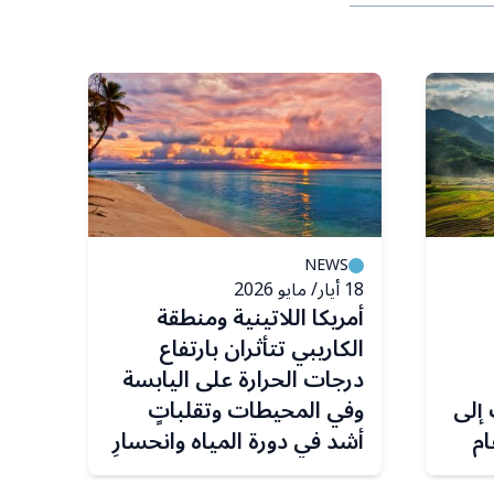
S
NEWS
18 أيار/ مايو 2026
23 آذار/ مارس 2026
أمريكا اللاتينية ومنطقة
منا
الكاريبي تتأثران بارتفاع
فأك
درجات الحرارة على اليابسة
 إلى
وفي المحيطات وتقلباتٍ
ام
أشد في دورة المياه وانحسارِ
الأنهار الجليدية