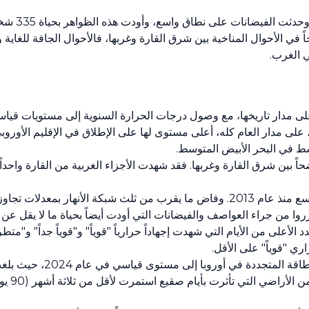
وتأثرت القارة بعو
رخاً في الأحوال المناخية بين شرق القارة وغربها، فالأحوال الجافة للغاي
ي الغرب.
ً بين شرق القارة وغربها. فقد شهدت الأجزاء الغربية من القارة واحداً 
: شهدت أوروبا حدوث فيضانات على النطاق الأوسع منذ عام 2013. وفاض ما يقرب من ثلث شبكة 
ري "قوياً" على الأقل.
تجددة في أوروبا إلى مستوى قياسي في عام 2024، حيث بلغت 45%.