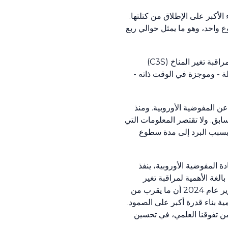
الأكبر على الإطلاق من كتلتها.
 حوالي 110000 هكتار (1100 كيلومتر مربع) في أسبوع واحد، وهو ما يمثل حوالي ربع
وفي 15 نيسان/ أبريل 2025، خرج إلى النور تقرير حالة المناخ في أوروبا 2024 (ESOTC 2024) وصدر عن خدمة كوبرنيكوس لمراقبة تغير المناخ (C3S)
هاماتهم العلمية رؤى شاملة - وموجزة في الوقت ذاته -
ير المناخ ينفذها ويشرف عليها المركز الأوروبي للتنبؤات الجوية المتوسطة المدى (ECMWF) نيابة عن المفوضية الأوروبية. ومنذ
السابق. ولا تقتصر المعلومات التي
د بسبب البرد إلى مدة سطوع
حت قيادة المفوضية الأوروبية، ينفذ
ت، وأصدر تقرير حالة المناخ في أوروبا في عام 2018، الذي يمثل أداة بالغة الأهمية لمراقبة تغير
المناخ. وكان من دواعي سرورنا أن تعاونَّا مع المنظمة العالمية للأرصاد الجوية في نشر هذا التقرير منذ العام الماضي. ويكشف تقرير عام 2024 أن ما يقرب من
ية بناء قدرة أكبر على الصمود.
عة من تفوقنا العلمي، في تحسين