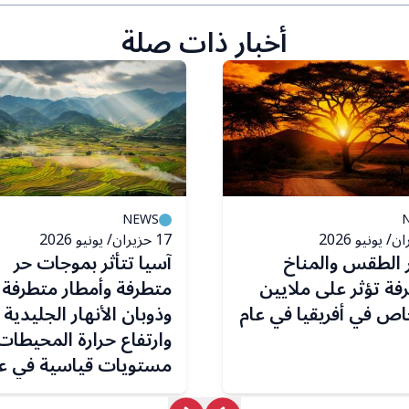
أخبار ذات صلة
NEWS
17 حزيران/ يونيو 2026
 الطقس والمناخ
آسيا تتأثر بموجات حر
فة تؤثر على ملايين
متطرفة وأمطار متطرفة
اص في أفريقيا في عام
وذوبان الأنهار الجليدية
وارتفاع حرارة المحيطات
مستويات قياسية في ع
2025