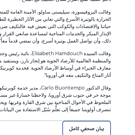
وقالت البروفيسورة، سيليستى ساولو، الأمينة العامة للمنظم
الحرارة بالوتيرة الأسرع والتي تعاني من الآثار الخطيرة 
حياتنا والاقتصادات والكوكب التي نعيش فيه. فالتكيف ضرو
الإنذار المبكر والخدمات المناخية لمساعدة صانعي القرار وا
ذلك، وأن نواصل العمل بوتيرة أسرع، وأن نمضي قدماً معاً".
وقالت السيدة amdouch
والمنظمة العالمية للأرصاد الجوية هو إنجاز بارز، ويستف
معارف الخبراء في أوساط الأرصاد الجوية. فخدمة كوبرنيكو
آثار المناخ والتكيف معه في أوروبا".
الملحوظ في الأحوال المناخية بين شرق القارة وغربها. ويحت
تنصرف أولويتنا جميعاً إلى تعلُّم سُبُل الاستفادة من البيانات
بيان صحفي كامل