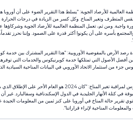
ة العالمية للأرصاد الجوية: "يسلط هذا التقرير الضوء على أن أوروبا هي
للطقس المتطرف وتغير المناخ. وكل كسر من الزيادة في درجات الحرارة م
رة واجبة. ومن ثم، تعمل المنظمة العالمية للأرصاد الجوية وشركاؤها ع
لمجتمع بأسره على أن يكونوا أكثر قدرة على الصمود. وإننا نحرز تقدماً، و
Elisabeth H، نائبة رئيس وحدة رصد الأرض بالمفوضية الأوروبية: "هذا التقرير المشترك بين 
يد من أفضل الأصول التي تمتلكها خدمة كوبرنيكوس والخدمات التي توف
س جزء من استثمار الاتحاد الأوروبي في البيانات المناخية السيادية ا
وقال الدكتور Carlo Buontempo، مدير خدمة كوبرنيكوس لمراقبة تغير المناخ: "كا
وي تقرير حالة المناخ في أوروبا على كنز ثمين من المعلومات الجيدة عن
 والمعلومات المناخية لإثراء قراراتنا".