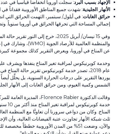
الإجهاد بسبب البرد
: سجلت أوروبا انخفاضاً قياسياً في عدد ال
الأنهار الجليدية
: شهدت جميع المناطق الأوروبية فقداناً في ا
حرائق الغابات
إجمالي المساحة التي تحرقها الحرائق في أوروبا سنوياً. وتضرَّر ما يُقدَّر بنحو 42000 شخص م
عن المناخ في أوروبا، ويعرض التقرير كذلك مجموعة كبيرة من الرسومات الجديدة و30
عام 2018، تصدر خدمة كوبرنيكوس تقرير حالة المناخ 
يوردها التقرير على درجات الحرارة السنوية، بل يحلِّل أيض
الشمس وكمية الغيوم، ومن حرائق الغابات إلى الأنهار الجليد
وقالت الدكتورة ence Rabier
ثلث شبكة الأنهار تجاوزت عتبة الفيضانات العالية، وأن الإج
والآن، وضعت 51% من المدن الأوروبية خططاً مخ
دعم عملية صنع القرار بشأن التكيف مع المناخ".