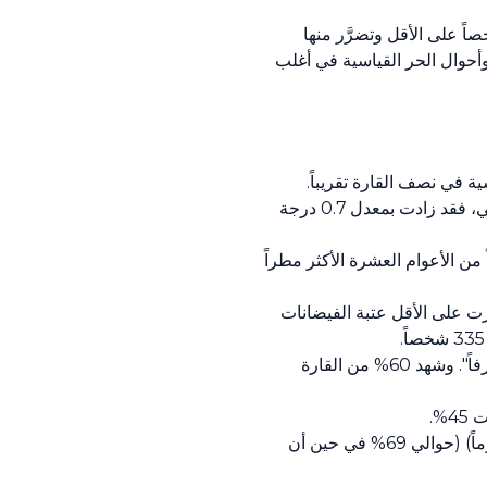
اصف كانت شديدة في كثير من الأحيان، وحدثت الفيضانات على نطاق واسع، وأودت هذه الظواهر بحياة 335 شخصاً على الأقل وتضرَّر منها
ة وأحوال الحر القياسية في أغلب
: سجَّلت درجة حرارة سطح البحر، على مدار العام كله، أعلى مستوى لها على الإطلاق في الإقليم الأوروبي، فقد زادت بمعدل 0.7 درجة
من الأعوام العشرة الأكثر مطراً
الأنهار بمعدلات تجاوزت على الأقل عتبة الفيضانات
: للمرة الثانية في تاريخها، تسجل أوروبا العدد الأعلى من الأيام التي شهدت إجهاداً حرارياً "قوياً" و"قوياً جداً" و"متطرفاً". وشهد 60% من القارة
: سجلت أوروبا المساحة الأكبر على الإطلاق من الأراضي التي تأثرت بأيام صقيع استمرت لأقل من ثلاثة أشهر (90 يوماً) (حوالي 69% في حين أن