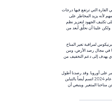
 القارة التي ترتفع فيها درجات
هم لأنه يزيد المخاطر على
لى تكثيف الجهود لتعزيز نظم
لكن علينا أن نحلِّق أبعد من
خدمة كوبرنيكوس لمراقبة تغير المناخ
رها في مجال رصد الأرض، ومن
لذي يهدف إلى دعم التخفيف من
ن 2024 هو العام الأحر على الإطلاق الذي مر على أوروبا. وقد رصدنا أطول
موجة حر في جنوب شرق أوروبا، ولاحظنا خسارةً غير مسبوقة في كتلة الأنهار الجليدية في الدول الإسكندنافية وسفالبارد. غير أن عام 2024 اتسم أيضاً بالتباين
 مناخنا المتغير. وينبغي أن