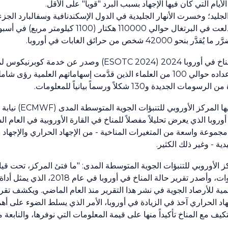
أيام التي كان فيها الإجهاد بسبب البرد "قوياً" على الأقل.
لجليد؛ وخسرت الأنهار الجليدية في الدول الإسكندنافية وسفالبارد الجزء 
: في أيلول/ سبتمبر، التهمت الحرائق التي اندلعت في البرتغال
ن حرائق الغابات في أوروبا.
والمنظمة العالمية للأرصاد الجوية (WMO)، وشارك في إعداده حوالي 100 من العلماء الذين قدَّمت إس
1 شكلاً ورسماً بيانياً للمعلومات.
وخدمة كوبرنيكوس لمراقبة تغ
في أوروبا الذي يعرض تحليلاً مفصلاً للمناخ في القارة الأوروبية في العام 
اً مجموعة واسعة من المتغيرات المناخية - من الإجهاد الحراري والإجها
ية - وغير ذلك الكثير.
Flor، المديرة العامة للمركز الأوروبي للتنبؤات الجوية المتوسطة المدى: "ما فتئ المركز، ت
خدمة كوبرنيكوس لمراقبة تغير المناخ منذ أكثر من 10 سنوا
هاد الحراري آخذ في الزيادة في أوروبا، الأمر الذي يسلط الضوء على أهم
صصة للتكيف مع المناخ تأكيداً منها على قيمة المعلومات التي نوفرها، والناب