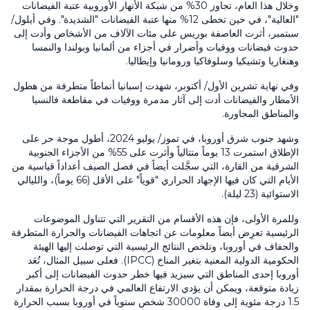
وخلال هذا العام، تجاوز 30% من شبكة الأنهار الأوروبية عتبة الفيضانات
"العالية"، في حين تخطى 12% منها عتبة الفيضانات "الشديدة". وفي أيلول/
سبتمبر، أثرت العاصفة بوريس على مئات الآلاف من الأشخاص وأدت إلى
حدوث فيضانات ووفيات وأضرار في أجزاء من ألمانيا وبولندا والنمسا
وهنغاريا وتشيكيا وسلوفاكيا ورومانيا وإيطاليا.
وفي نهاية تشرين الأول/ أكتوبر، شهدت إسبانيا أنماطاً متطرفة من هطول
الأمطار والفيضانات أدت إلى آثار مدمرة ووفيات في مقاطعة فالنسيا
والمناطق المجاورة.
وشهد جنوب شرق أوروبا، في تموز/ يوليو 2024، أطول موجة حر على
الإطلاق استمرت 13 يوماً متتالياً وأثرت على 55% من الأجزاء الجنوبية
الشرقية من القارة، التي سجَّلت أيضاً في فصل الصيف أعداداً قياسية من
الأيام التي كان فيها الإجهاد الحراري "قوياً" على الأقل (66 يوماً)، والليالي
الاستوائية (23 ليلة).
وللمرة الأولى، فإن هذه الأقسام من التقرير التي تتناول الموضوعات
الرئيسية تعرِض أيضاً معلومات عن اتجاهات الفيضانات والحرارة المتطرفة
والجفاف في أوروبا، وتلخص النتائج الرئيسية التي توصلت إليها الهيئة
الحكومية الدولية المعنية بتغير المناخ (IPCC). فعلى سبيل المثال، تُعَد
أوروبا إحدى المناطق التي سيزيد فيها خطر حدوث الفيضانات إلى أكبر
زيادة متوقعة، ويمكن أن يؤدي الارتفاع العالمي في درجة الحرارة بمقدار
1.5 درجة مئوية إلى وفاة 30000 شخص سنوياً في أوروبا بسبب الحرارة