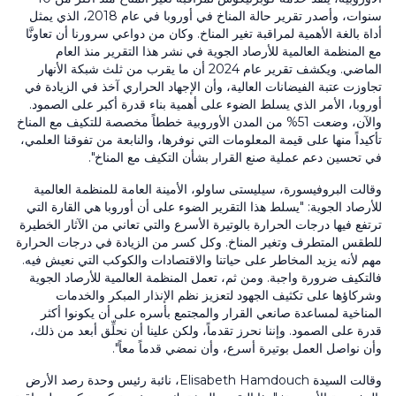
سنوات، وأصدر تقرير حالة المناخ في أوروبا في عام 2018، الذي يمثل
أداة بالغة الأهمية لمراقبة تغير المناخ. وكان من دواعي سرورنا أن تعاونَّا
مع المنظمة العالمية للأرصاد الجوية في نشر هذا التقرير منذ العام
الماضي. ويكشف تقرير عام 2024 أن ما يقرب من ثلث شبكة الأنهار
تجاوزت عتبة الفيضانات العالية، وأن الإجهاد الحراري آخذ في الزيادة في
أوروبا، الأمر الذي يسلط الضوء على أهمية بناء قدرة أكبر على الصمود.
والآن، وضعت 51% من المدن الأوروبية خططاً مخصصة للتكيف مع المناخ
تأكيداً منها على قيمة المعلومات التي نوفرها، والنابعة من تفوقنا العلمي،
في تحسين دعم عملية صنع القرار بشأن التكيف مع المناخ".
وقالت البروفيسورة، سيليستى ساولو، الأمينة العامة للمنظمة العالمية
للأرصاد الجوية: "يسلط هذا التقرير الضوء على أن أوروبا هي القارة التي
ترتفع فيها درجات الحرارة بالوتيرة الأسرع والتي تعاني من الآثار الخطيرة
للطقس المتطرف وتغير المناخ. وكل كسر من الزيادة في درجات الحرارة
مهم لأنه يزيد المخاطر على حياتنا والاقتصادات والكوكب التي نعيش فيه.
فالتكيف ضرورة واجبة. ومن ثم، تعمل المنظمة العالمية للأرصاد الجوية
وشركاؤها على تكثيف الجهود لتعزيز نظم الإنذار المبكر والخدمات
المناخية لمساعدة صانعي القرار والمجتمع بأسره على أن يكونوا أكثر
قدرة على الصمود. وإننا نحرز تقدماً، ولكن علينا أن نحلِّق أبعد من ذلك،
وأن نواصل العمل بوتيرة أسرع، وأن نمضي قدماً معاً".
وقالت السيدة Elisabeth Hamdouch، نائبة رئيس وحدة رصد الأرض