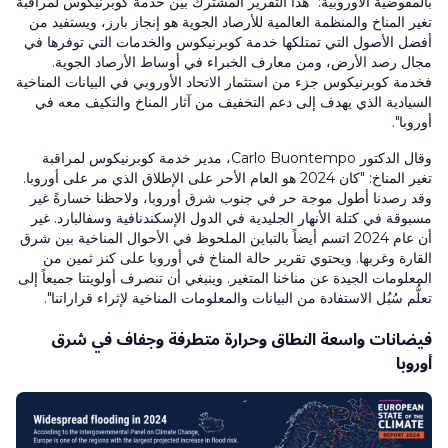
بالمفوضية الأوروبية: "هذا التقرير المشترك بين خدمة كوبرنيكوس لمراقبة
تغير المناخ والمنظمة العالمية للأرصاد الجوية هو إنجاز بارز، ويستفيد من
أفضل الأصول التي تمتلكها خدمة كوبرنيكوس والخدمات التي توفرها في
مجال رصد الأرض، ومن معارف الخبراء في أوساط الأرصاد الجوية.
فخدمة كوبرنيكوس جزء من استثمار الاتحاد الأوروبي في البيانات المناخية
السيادية الذي يهدف إلى دعم التخفيف من آثار المناخ والتكيف معه في
أوروبا".
وقال الدكتور Carlo Buontempo، مدير خدمة كوبرنيكوس لمراقبة
تغير المناخ: "كان 2024 هو العام الأحر على الإطلاق الذي مر على أوروبا.
وقد رصدنا أطول موجة حر في جنوب شرق أوروبا، ولاحظنا خسارةً غير
مسبوقة في كتلة الأنهار الجليدية في الدول الإسكندنافية وسفالبارد. غير
أن عام 2024 اتسم أيضاً بالتباين الملحوظ في الأحوال المناخية بين شرق
القارة وغربها. ويحتوي تقرير حالة المناخ في أوروبا على كنز ثمين من
المعلومات الجيدة عن مناخنا المتغير. وينبغي أن تنصرف أولويتنا جميعاً إلى
تعلُّم سُبُل الاستفادة من البيانات والمعلومات المناخية لإثراء قراراتنا".
فيضانات واسعة النطاق وحرارة متطرفة وجفاف في شرق
أوروبا