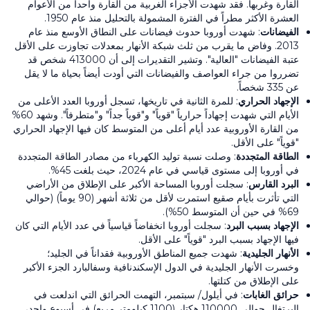
القارة وغربها. فقد شهدت الأجزاء الغربية من القارة واحداً من الأعوام
العشرة الأكثر مطراً في الفترة المشمولة بالتحليل منذ عام 1950.
الفيضانات
: شهدت أوروبا حدوث فيضانات على النطاق الأوسع منذ عام
2013. وفاض ما يقرب من ثلث شبكة الأنهار بمعدلات تجاوزت على الأقل
عتبة الفيضانات "العالية". وتشير التقديرات إلى أن 413000 شخص قد
تضرروا من جراء العواصف والفيضانات التي أودت أيضاً بحياة ما لا يقل
عن 335 شخصاً.
الإجهاد الحراري
: للمرة الثانية في تاريخها، تسجل أوروبا العدد الأعلى من
الأيام التي شهدت إجهاداً حرارياً "قوياً" و"قوياً جداً" و"متطرفاً". وشهد 60%
من القارة الأوروبية عدد أيام أعلى من المتوسط كان فيها الإجهاد الحراري
"قوياً" على الأقل.
الطاقة المتجددة
: وصلت نسبة توليد الكهرباء من مصادر الطاقة المتجددة
في أوروبا إلى مستوى قياسي في عام 2024، حيث بلغت 45%.
البرد القارس
: سجلت أوروبا المساحة الأكبر على الإطلاق من الأراضي
التي تأثرت بأيام صقيع استمرت لأقل من ثلاثة أشهر (90 يوماً) (حوالي
69% في حين أن المتوسط 50%).
الإجهاد بسبب البرد
: سجلت أوروبا انخفاضاً قياسياً في عدد الأيام التي كان
فيها الإجهاد بسبب البرد "قوياً" على الأقل.
الأنهار الجليدية
: شهدت جميع المناطق الأوروبية فقداناً في الجليد؛
وخسرت الأنهار الجليدية في الدول الإسكندنافية وسفالبارد الجزء الأكبر
على الإطلاق من كتلتها.
حرائق الغابات
: في أيلول/ سبتمبر، التهمت الحرائق التي اندلعت في
البرتغال حوالي 110000 هكتار (1100 كيلومتر مربع) في أسبوع واحد،