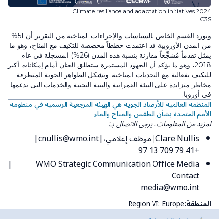
Climate resilience and adaptation initiatives 2024
C3S
ويورد القسم الخاص بالسياسات والإجراءات المناخية من التقرير أن 51%
من المدن الأوروبية قد اعتمدت خططاً مخصصة للتكيف مع المناخ، وهو ما
يمثل تقدماً مُشجِّعاً مقارنة بنسبة هذه المدن (26%) المسجلة في عام
2018، وهو ما يؤكد أن الجهود المستمرة ستطلق العنان أمام إمكانات أكبر
للتكيف بفعالية مع التحديات المناخية. وتشكل الظواهر الجوية المتطرفة
مخاطر متزايدة على البيئة العمرانية والبنية التحتية والخدمات التي تدعمها
في أوروبا.
المنظمة العالمية للأرصاد الجوية هي الهيئة المرجعية الرسمية في منظومة
الأمم المتحدة بشأن الطقس والمناخ والماء
لمزيد من المعلومات، يرجى الاتصال بـ:
Clare Nullis
موظف إعلامي،
cnullis@wmo.int
+41 79 709 13 97
WMO Strategic Communication Office Media
Contact
media@wmo.int
المنطقة:
Region VI: Europe