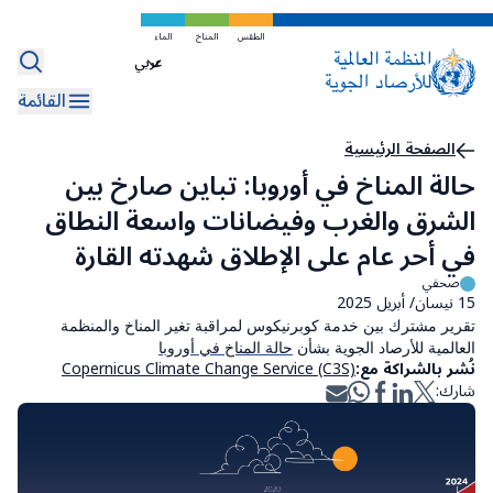
تخطي
إلى
الطقس
المناخ
الماء
Select
المحتوى
your
الرئيسي
القائمة
language
مسار
الصفحة الرئيسية
حالة المناخ في أوروبا: تباين صارخ بين
التنقل
الشرق والغرب وفيضانات واسعة النطاق
في أحر عام على الإطلاق شهدته القارة
صحفي
15 نيسان/ أبريل 2025
تقرير مشترك بين خدمة كوبرنيكوس لمراقبة تغير المناخ والمنظمة
العالمية للأرصاد الجوية بشأن
حالة المناخ في أوروبا
نُشر بالشراكة مع:
Copernicus Climate Change Service (C3S)
شارك: