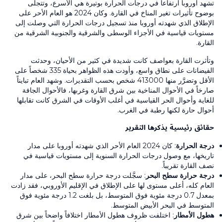
تشهد أوروبا ارتفاعاً في درجات الحرارة بوتيرة هي الأسرع، وتتجلى
بوضوح تأثيرات تغير المناخ في القارة. وكان 2024 هو العام الأحر على
الإطلاق الذي شهدته أوروبا منذ تسجيل درجات الحرارة التي وصلت إلى
مستويات قياسية في الأجزاء الوسطى والشرقية والجنوبية الشرقية من
القارة.
وتأثرت القارة بعواصف كانت شديدة في كثير من الأحيان، وحدثت
الفيضانات على نطاق واسع، وأودت هذه الظواهر بحياة 335 شخصاً على
الأقل وتضرَّر منها 413000 شخص بحسب التقديرات. وشهد العام تبايناً
صارخاً في الأحوال المناخية بين شرق القارة وغربها، فالأحوال الجافة
للغاية وأحوال الحر القياسية في أغلب الأوقات في الشرق كانت تقابلها
أحوال حارة لكنها رطبة في الغرب.
حقائق رئيسية يذكرها التقرير
درجة الحرارة
: كان 2024 العام الأحر الذي شهدته أوروبا على مدار
تاريخها، مع وصول درجات الحرارة السنوية إلى مستويات قياسية في
نصف القارة تقريباً.
درجة حرارة سطح البحر
: سجَّلت درجة حرارة سطح البحر، على مدار
العام كله، أعلى مستوى لها على الإطلاق في الإقليم الأوروبي، فقد زادت
بمعدل 0.7 درجة مئوية فوق المتوسط، بل بلغت 1.2 درجة مئوية فوق
المتوسط في البحر الأبيض المتوسط.
هطول الأمطار
: اختلفت ظروف هطول الأمطار اختلافاً واضحاً بين شرق