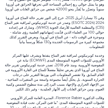
وهو ما يمثل حوالي ربع إجمالي المساحة التي تحرقها الحرائق في أوروبا
سنوياً. وتضرَّر ما يُقدَّر بنحو 42000 شخص من حرائق الغابات في أوروبا.
وفي 15 نيسان/ أبريل 2025، خرج إلى النور تقرير حالة المناخ في أوروبا
2024 (ESOTC 2024) وصدر عن خدمة كوبرنيكوس لمراقبة تغير المناخ
(C3S) والمنظمة العالمية للأرصاد الجوية (WMO)، وشارك في إعداده
حوالي 100 من العلماء الذين قدَّمت إسهاماتهم العلمية رؤى شاملة -
وموجزة في الوقت ذاته - عن المناخ في أوروبا، ويعرض التقرير كذلك
مجموعة كبيرة من الرسومات الجديدة و130 شكلاً ورسماً بيانياً
للمعلومات.
وخدمة كوبرنيكوس لمراقبة تغير المناخ ينفذها ويشرف عليها المركز
الأوروبي للتنبؤات الجوية المتوسطة المدى (ECMWF) نيابة عن
المفوضية الأوروبية. ومنذ عام 2018، تصدر خدمة كوبرنيكوس تقرير حالة
المناخ في أوروبا الذي يعرض تحليلاً مفصلاً للمناخ في القارة الأوروبية في
العام السابق. ولا تقتصر المعلومات التي يوردها التقرير على درجات
الحرارة السنوية، بل يحلِّل أيضاً مجموعة واسعة من المتغيرات المناخية -
من الإجهاد الحراري والإجهاد بسبب البرد إلى مدة سطوع الشمس وكمية
الغيوم، ومن حرائق الغابات إلى الأنهار الجليدية - وغير ذلك الكثير.
وقالت الدكتورة Florence Rabier، المديرة العامة للمركز الأوروبي
للتنبؤات الجوية المتوسطة المدى: "ما فتئ المركز، تحت قيادة المفوضية
الأوروبية، ينفذ خدمة كوبرنيكوس لمراقبة تغير المناخ منذ أكثر من 10