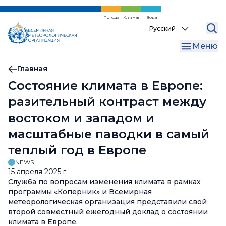
Перейти
к
Погода
Климат
Вода
Select
основному
your
содержанию
Меню
language
Хлебная
Главная
Состояние климата в Европе:
крошка
разительный контраст между
востоком и западом и
масштабные паводки в самый
теплый год в Европе
NEWS
15 апреля 2025 г.
Служба по вопросам изменения климата в рамках
программы «Коперник» и Всемирная
метеорологическая организация представили свой
второй совместный
ежегодный доклад о состоянии
климата в Европе
.