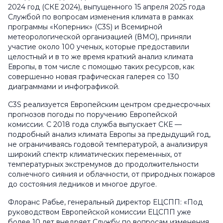
2024 год (СКЕ 2024), выпущенного 15 апреля 2025 года
Службой по вопросам изменения климата в рамках
программы «Коперник» (C3S) и Всемирной
метеорологической организацией (ВМО), приняли
участие около 100 ученых, которые предоставили
целостный и в то же время краткий анализ климата
Европы, в том числе с помощью таких ресурсов, как
совершенно новая графическая галерея со 130
диаграммами и инфографикой.
C3S реализуется Европейским центром среднесрочных
прогнозов погоды по поручению Европейской
комиссии. С 2018 года служба выпускает СКЕ —
подробный анализ климата Европы за предыдущий год,
не ограничиваясь годовой температурой, а анализируя
широкий спектр климатических переменных, от
температурных экстремумов до продолжительности
солнечного сияния и облачности, от природных пожаров
до состояния ледников и многое другое.
Флоранс Рабье, генеральный директор ЕЦСПП: «Под
руководством Европейской комиссии ЕЦСПП уже
более 10 лет внедряет Службу по вопросам изменения