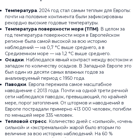
Температура
. 2024 год стал самым теплым для Европы:
почти на половине континента были зафиксированы
рекордно высокие годовые температуры.
Температура поверхности моря (ТПМ)
. В целом за
год температура поверхности моря в Европейском
регионе была самой высокой за всю историю
наблюдений — на 0,7 °C выше среднего, а в
Средиземном море — на 1,2 °C выше среднего.
Осадки
. Наблюдался явный контраст между востоком и
западом по количеству осадков. В Западной Европе это
был один из десяти самых влажных годов за
анализируемый период с 1950 года.
Паводки
. Европа пережила самое масштабное
наводнение с 2013 года. Почти на одной трети речной
сети наблюдался паводок, превышающий, по крайней
мере, порог затопления. От штормов и наводнений в
Европе пострадали примерно 413 000 человек, погибли
по меньшей мере 335 человек.
Тепловой стресс
. Количество дней с «сильной», «очень
сильной» и «экстремальной» жарой было вторым по
величине за всю историю наблюдений. На 60 %