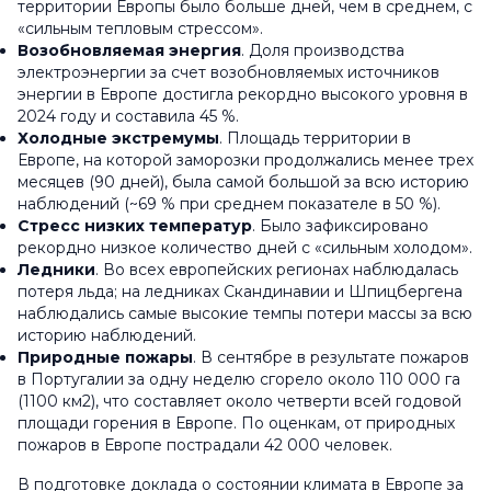
территории Европы было больше дней, чем в среднем, с
«сильным тепловым стрессом».
Возобновляемая энергия
. Доля производства
электроэнергии за счет возобновляемых источников
энергии в Европе достигла рекордно высокого уровня в
2024 году и составила 45 %.
Холодные экстремумы
. Площадь территории в
Европе, на которой заморозки продолжались менее трех
месяцев (90 дней), была самой большой за всю историю
наблюдений (~69 % при среднем показателе в 50 %).
Стресс низких температур
. Было зафиксировано
рекордно низкое количество дней с «сильным холодом».
Ледники
. Во всех европейских регионах наблюдалась
потеря льда; на ледниках Скандинавии и Шпицбергена
наблюдались самые высокие темпы потери массы за всю
историю наблюдений.
Природные пожары
. В сентябре в результате пожаров
в Португалии за одну неделю сгорело около 110 000 га
(1100 км2), что составляет около четверти всей годовой
площади горения в Европе. По оценкам, от природных
пожаров в Европе пострадали 42 000 человек.
В подготовке доклада о состоянии климата в Европе за