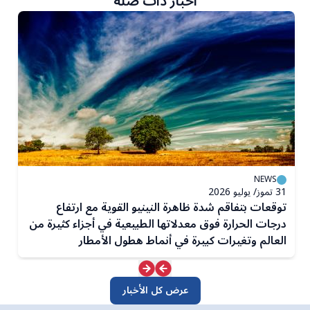
أخبار ذات صلة
NEWS
31 تموز/ يوليو 2026
3 تمو
توقعات بتفاقم شدة ظاهرة النينيو القوية مع ارتفاع
ت
درجات الحرارة فوق معدلاتها الطبيعية في أجزاء كثيرة من
ظ
العالم وتغيرات كبيرة في أنماط هطول الأمطار
عرض كل الأخبار