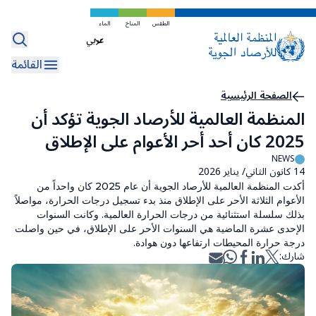
تخطي
إلى
الطقس
المناخ
الماء
Select
المحتوى
your
الرئيسي
القائمة
language
مسار
الصفحة الرئيسية
المنظمة العالمية للأرصاد الجوية تؤكد أن
التنقل
2025 كان أحد أحر الأعوام على الإطلاق
NEWS
14 كانون الثاني/ يناير 2026
أكدت المنظمة العالمية للأرصاد الجوية أن عام 2025 كان واحداً من
الأعوام الثلاثة الأحر على الإطلاق منذ بدء تسجيل درجات الحرارة، مواصلاً
بذلك سلسلة استثنائية من درجات الحرارة العالمية. وكانت السنوات
الإحدى عشرة الماضية هي السنوات الأحر على الإطلاق، في حين واصلت
درجة حرارة المحيطات ارتفاعها دون هوادة.
شارك: