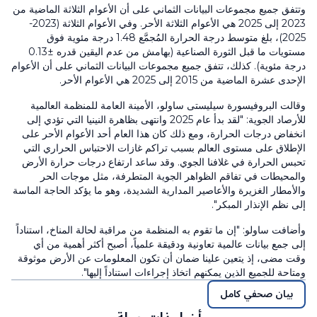
وتتفق جميع مجموعات البيانات الثماني على أن الأعوام الثلاثة الماضية من
2023 إلى 2025 هي الأعوام الثلاثة الأحر. وفي الأعوام الثلاثة (2023-
2025)، بلغ متوسط درجة الحرارة المُجمَّع 1.48 درجة مئوية فوق
مستويات ما قبل الثورة الصناعية (بهامش من عدم اليقين قدره ±0.13
درجة مئوية). كذلك، تتفق جميع مجموعات البيانات الثماني على أن الأعوام
الإحدى عشرة الماضية من 2015 إلى 2025 هي الأعوام الأحر.
وقالت البروفيسورة سيليستى ساولو، الأمينة العامة للمنظمة العالمية
للأرصاد الجوية: "لقد بدأ عام 2025 وانتهى بظاهرة النينيا التي تؤدي إلى
انخفاض درجات الحرارة، ومع ذلك كان هذا العام أحد الأعوام الأحر على
الإطلاق على مستوى العالم بسبب تراكم غازات الاحتباس الحراري التي
تحبس الحرارة في غلافنا الجوي. وقد ساعد ارتفاع درجات حرارة الأرض
والمحيطات في تفاقم الظواهر الجوية المتطرفة، مثل موجات الحر
والأمطار الغزيرة والأعاصير المدارية الشديدة، وهو ما يؤكد الحاجة الماسة
إلى نظم الإنذار المبكر".
وأضافت ساولو: "إن ما تقوم به المنظمة من مراقبة لحالة المناخ، استناداً
إلى جمع بيانات عالمية تعاونية ودقيقة علمياً، أصبح أكثر أهمية من أي
وقت مضى، إذ يتعين علينا ضمان أن تكون المعلومات عن الأرض موثوقة
ومتاحة للجميع الذين يمكنهم اتخاذ إجراءات استناداً إليها".
بيان صحفي كامل