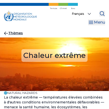
Skip
to
Temps
Climat
Eau
Select
main
your
content
Menu
language
Fil
Thèmes
d'Ariane
Chaleur extrême
NATURAL HAZARDS
La chaleur extrême — températures élevées combinées
à d'autres conditions environnementales défavorables —
menace la santé humaine, les écosystèmes, les