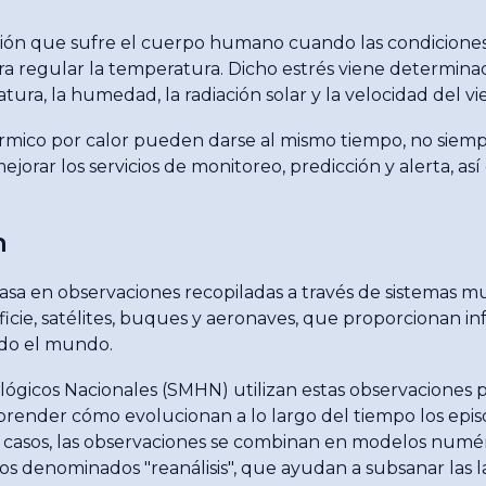
ensión que sufre el cuerpo humano cuando las condicion
ra regular la temperatura. Dicho estrés viene determina
ura, la humedad, la radiación solar y la velocidad del vi
s térmico por calor pueden darse al mismo tiempo, no siemp
ejorar los servicios de monitoreo, predicción y alerta, as
n
asa en observaciones recopiladas a través de sistemas mu
icie, satélites, buques y aeronaves, que proporcionan i
odo el mundo.
ológicos Nacionales (SMHN) utilizan estas observaciones 
ender cómo evolucionan a lo largo del tiempo los episo
os casos, las observaciones se combinan en modelos numér
os denominados "reanálisis", que ayudan a subsanar las 