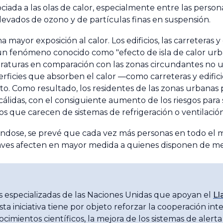
ciada a las olas de calor, especialmente entre las pers
levados de ozono y de partículas finas en suspensión.
mayor exposición al calor. Los edificios, las carreteras y
a un fenómeno conocido como "efecto de isla de calor u
aturas en comparación con las zonas circundantes no urb
erficies que absorben el calor —como carreteras y edifici
ecto. Como resultado, los residentes de las zonas urban
álidas, con el consiguiente aumento de los riesgos para
icios que carecen de sistemas de refrigeración o ventilaci
ándose, se prevé que cada vez más personas en todo el 
raves afecten en mayor medida a quienes disponen de m
s especializadas de las Naciones Unidas que apoyan el
Ll
Esta iniciativa tiene por objeto reforzar la cooperación in
imientos científicos, la mejora de los sistemas de alerta