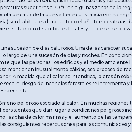
ptación de las personas, las infraestructuras y los ecosis
peraturas superiores a 30 °C en algunas zonas de la reg
or ola de calor de la que se tiene constancia
en esa regió
sia) son habituales durante todo el año temperaturas diar
inirse en función de umbrales locales y no de un único v
na sucesión de días calurosos. Una de las característica
 lo largo de una sucesión de días y noches. En condicion
te que las personas, los edificios y el medio ambiente l
s se mantienen inusualmente cálidas, ese proceso de rec
nor. A medida que el calor se intensifica, la presión sob
seca, el riesgo de incendios forestales se incrementa y lo
és creciente.
nómeno peligroso asociado al calor. En muchas regiones tr
ersistentes que dan lugar a condiciones peligrosas inc
o, las olas de calor marinas y el aumento de las tempera
on las consiguientes repercusiones para las comunidades