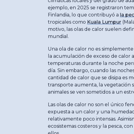
climáticas locales y del grado de ada
ejemplo, en 2025 se registraron tem
Finlandia, lo que contribuyó a
la pe
tropicales como
Kuala Lumpur
(Mala
motivo, las olas de calor suelen def
mundial.
Una ola de calor no es simplemente u
la acumulación de exceso de calor a
temperaturas durante la noche permi
día. Sin embargo, cuando las noche
cantidad de calor que se disipa es me
transporte aumenta, la vegetación se 
animales se ven sometidos a un estr
Las olas de calor no son el único fe
expuesta a un calor y una humedad p
relativamente poco intensas. Asimism
ecosistemas costeros y la pesca, c
ellos.