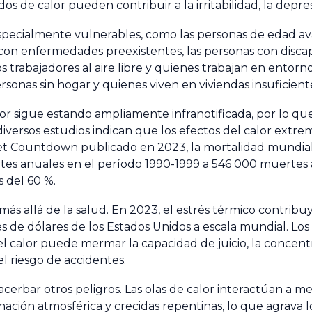
 de calor pueden contribuir a la irritabilidad, la depresi
ecialmente vulnerables, como las personas de edad avanz
con enfermedades preexistentes, las personas con discap
trabajadores al aire libre y quienes trabajan en entorn
ersonas sin hogar y quienes viven en viviendas insuficien
or sigue estando ampliamente infranotificada, por lo que
diversos estudios indican que los efectos del calor extre
t Countdown publicado en 2023, la mortalidad mundial 
tes anuales en el período 1990-1999 a 546 000 muertes a
 del 60 %.
más allá de la salud. En 2023, el estrés térmico contrib
 de dólares de los Estados Unidos a escala mundial. Los t
 calor puede mermar la capacidad de juicio, la concentra
l riesgo de accidentes.
erbar otros peligros. Las olas de calor interactúan a m
ación atmosférica y crecidas repentinas, lo que agrava l