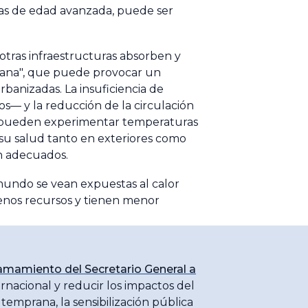
onas de edad avanzada, puede ser
 otras infraestructuras absorben y
rbana", que puede provocar un
anizadas. La insuficiencia de
os— y la reducción de la circulación
as pueden experimentar temperaturas
 su salud tanto en exteriores como
ón adecuados.
mundo se vean expuestas al calor
enos recursos y tienen menor
amamiento del Secretario General a
ternacional y reducir los impactos del
 temprana, la sensibilización pública