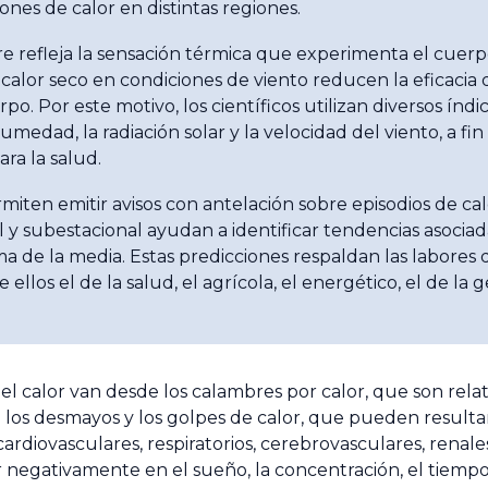
nes de calor en distintas regiones.
re refleja la sensación térmica que experimenta el cuer
lor seco en condiciones de viento reducen la eficacia de
. Por este motivo, los científicos utilizan diversos índ
edad, la radiación solar y la velocidad del viento, a fin
ara la salud.
miten emitir avisos con antelación sobre episodios de ca
l y subestacional ayudan a identificar tendencias asoci
a de la media. Estas predicciones respaldan las labores 
 ellos el de la salud, el agrícola, el energético, el de la 
l calor van desde los calambres por calor, que son rela
los desmayos y los golpes de calor, que pueden resultar
diovasculares, respiratorios, cerebrovasculares, renales
r negativamente en el sueño, la concentración, el tiempo