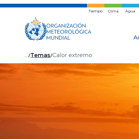
Ir
al
Tiempo
Clima
Agua
contenido
principal
A
Migas
…
Temas
Calor extremo
de
pan