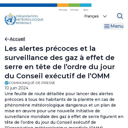
Skip
to
Temps
Climat
Eau
Select
main
your
content
Menu
language
Fil
Accueil
Les alertes précoces et la
d'Ariane
surveillance des gaz à effet de
serre en tête de l’ordre du jour
du Conseil exécutif de l’OMM
COMMUNIQUÉ DE PRESSE
10 juin 2024
Une feuille de route détaillée pour lancer des alertes
précoces à tous les habitants de la planète en cas de
phénomène météorologique dangereux et un plan de
mise en œuvre pour une nouvelle initiative de
surveillance mondiale des gaz à effet de serre figurent en
tête de l’ordre du jour du Conseil exécutif de