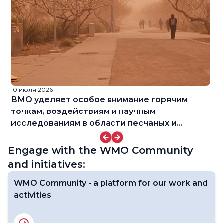
10 июля 2026 г.
9 
f
ВМО уделяет особое внимание горячим
W
точкам, воздействиям и научным
исследованиям в области песчаных и
пыльных бурь
Engage with the WMO Community
and initiatives:
WMO Community - a platform for our work and
activities