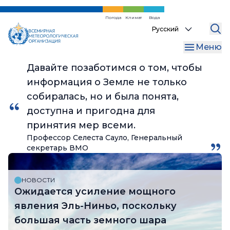
Перейти
к
Погода
Климат
Вода
Select
основному
your
содержанию
Меню
language
Давайте позаботимся о том, чтобы
информация о Земле не только
собиралась, но и была понята,
доступна и пригодна для
принятия мер всеми.
Профессор Селеста Сауло, Генеральный
секретарь ВМО
НОВОСТИ
Ожидается усиление мощного
явления Эль-Ниньо, поскольку
большая часть земного шара