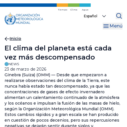
Ir
al
Tiempo
Clima
Agua
Select
contenido
your
principal
Menú
language
Migas
Inicio
El clima del planeta está cada
de
vez más descompensado
pan
NEWS
23 de marzo de 2026
Ginebra (Suiza) (OMM) — Desde que empezaron a
realizarse observaciones del clima de la Tierra, este
nunca había estado tan descompensado, ya que las
concentraciones de gases de efecto invernadero
alimentan un calentamiento continuado de la atmósfera
y los océanos e impulsan la fusión de las masas de hielo,
según la Organización Meteorológica Mundial (OMM).
Estos cambios rápidos y a gran escala se han producido
en cuestión de pocos decenios, pero sus repercusiones
negativas se dejarán sentir durante siglos y,