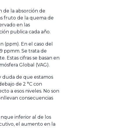
 de la absorción de
 fruto de la quema de
ervado en las
ión publica cada año.
n (ppm). En el caso del
6,9 ppmm. Se trata de
e. Estas cifras se basan en
tmósfera Global (VAG).
 hay duda de que estamos
debajo de 2 °C con
ecto a esos niveles. No son
conllevan consecuencias
nque inferior al de los
cutivo, el aumento en la