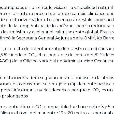
s atrapados en un círculo vicioso. La variabilidad natur
ro en un futuro próximo, el propio cambio climático podr
e efecto invernadero. Los incendios forestales podrían 
nto de la temperatura de los océanos podría reducir su
 la atmósfera y acelerar el calentamiento global. Estas 
, afirmó la Secretaria General Adjunta de la OMM, Ko Barre
 es, el efecto de calentamiento de nuestro clima) causad
5 %, siendo el CO
el responsable de cerca del 81 % de e
2
AGGI) de la Oficina Nacional de Administración Oceánic
e efecto invernadero seguirán acumulándose en la atmósf
Aunque las emisiones se redujeran rápidamente hasta alc
ersistiría durante varios decenios, porque el CO
es un 
2
 prolongados.
a concentración de CO
comparable fue hace entre 3 y 5 m
2
lida y el nivel del mar entre 10 y 20 metros superior al 