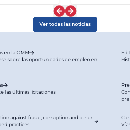
ndo o el tercer
máximo histórico
más cálido jamás
strado
Ver todas las noticias
s en la OMM
Edi
se sobre las oportunidades de empleo en
His
M
s
Pre
e las últimas licitaciones
Con
pre
tion against fraud, corruption and other
Con
bed practices
Vía