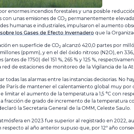
or enormes incendios forestales y una posible reducción
s con unas emisiones de CO
permanentemente elevadas
2
idades humanas e industriales, impulsaron el aumento obs
sobre los Gases de Efecto Invernadero
que la Organizac
ción en superficie de CO
alcanzó 420,0 partes por milló
2
 millones (ppmm), y en el del óxido nitroso (N2O), en 33
 (antes de 1750) del 151 %, 265 % y 125 %, respectivament
a red de estaciones de monitoreo de la Vigilancia de la A
tar todas las alarmas entre las instancias decisorias. No
 de París de mantener el calentamiento global muy por 
 de limitar el aumento de la temperatura a 1,5 °C con resp
cada fracción de grado de incremento de la temperatura 
 declaró la Secretaria General de la OMM, Celeste Saulo.
atmósfera en 2023 fue superior al registrado en 2022, au
m respecto al año anterior supuso que, por 12º año conse