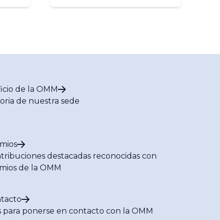
calentamiento
ca
supera
transitoriamente el
umbral de 1,5 °C
ficio de la OMM
toria de nuestra sede
mios
tribuciones destacadas reconocidas con
mios de la OMM
tacto
s para ponerse en contacto con la OMM