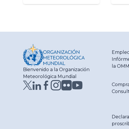
segu
año 
regi
Empleo
Infórme
la OM
Bienvenido a la Organización
Meteorológica Mundial
Compra
Consult
Declara
proscri