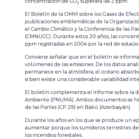
concentración de CO
superara las 2 ppm.
2
El Boletín de la OMM sobre los Gases de Efec
publicaciones emblemáticas de la Organización,
el Cambio Climático y la Conferencia de las P
(CMNUCC). Durante estos 20 años, las concen
ppm registradas en 2004 por la red de estaci
Conviene señalar que en el boletín se informa
volúmenes de las emisiones. De los datos ana
permanece en la atmósfera, el océano absorbe 
si bien existe una considerable variabilidad i
El boletín complementa el Informe sobre la di
Ambiente (PNUMA). Ambos documentos se han p
de las Partes (CP 29) en Bakú (Azerbaiyán).
Durante los años en los que se produce un epi
aumentar porque los sumideros terrestres de
los incendios forestales.