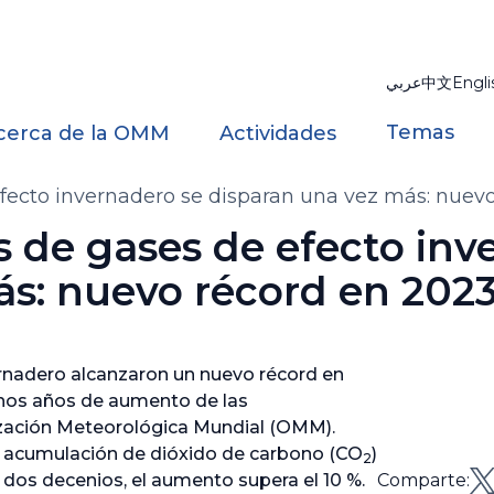
عربي
中文
Engli
Temas
cerca de la OMM
Actividades
fecto invernadero se disparan una vez más: nuev
 de gases de efecto inv
ás: nuevo récord en 202
rnadero alcanzaron un nuevo récord en
chos años de aumento de las
ización Meteorológica Mundial (OMM).
la acumulación de dióxido de carbono (CO
)
2
o dos decenios, el aumento supera el 10 %.
Comparte: