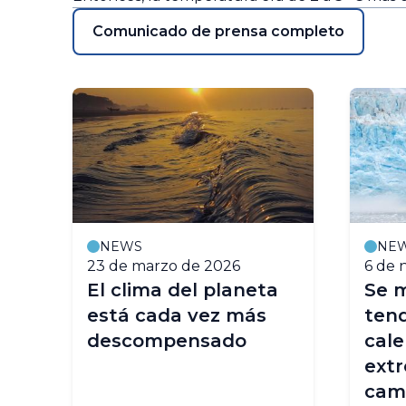
Comunicado de prensa completo
NEWS
NE
23 de marzo de 2026
6 de 
El clima del planeta
Se m
ca
está cada vez más
tend
descompensado
cal
extr
cami