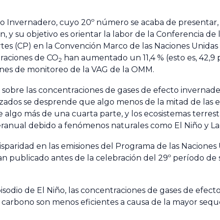
to Invernadero, cuyo 20º número se acaba de presentar, 
 y su objetivo es orientar la labor de la Conferencia de
artes (CP) en la Convención Marco de las Naciones Unidas
traciones de CO
han aumentado un 11,4 % (esto es, 42,9 p
2
ones de monitoreo de la VAG de la OMM.
 sobre las concentraciones de gases de efecto invernader
lizados se desprende que algo menos de la mitad de las 
algo más de una cuarta parte, y los ecosistemas terrest
nteranual debido a fenómenos naturales como El Niño y La
sparidad en las emisiones del Programa de las Naciones 
ublicado antes de la celebración del 29º período de s
sodio de El Niño, las concentraciones de gases de efect
 carbono son menos eficientes a causa de la mayor sequ