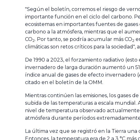
"Según el boletín, corremos el riesgo de verno
importante función en el ciclo del carbono. Pe
ecosistemas en importantes fuentes de gases d
carbono a la atmósfera, mientras que el aume
CO
. Por tanto, se podría acumular más CO
en
2
2
climáticas son retos críticos para la sociedad"
De 1990 a 2023, el forzamiento radiativo (esto
invernadero de larga duración aumentó un 51,
índice anual de gases de efecto invernadero (
citado en el boletín de la OMM.
Mientras continúen las emisiones, los gases d
subida de las temperaturas a escala mundial. 
nivel de temperatura observado actualmente p
atmósfera durante períodos extremadamente
La última vez que se registró en la Tierra un
Entonces, la temperatura era de 2 a 3 °C más cá