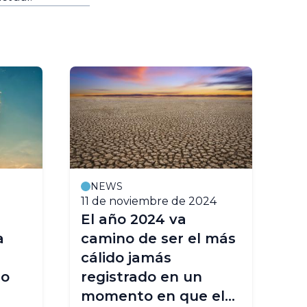
NEWS
11 de noviembre de 2024
17
El año 2024 va
El
a
camino de ser el más
de
cálido jamás
Me
no
registrado en un
Mun
momento en que el
de