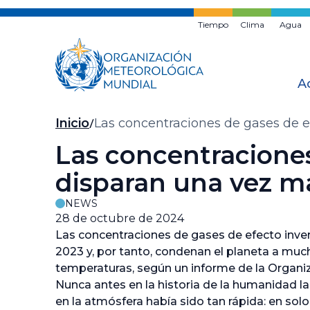
Ir
al
Tiempo
Clima
Agua
contenido
principal
A
Migas
Inicio
Las concentraciones de gases de e
de
Las concentraciones
pan
disparan una vez m
NEWS
28 de octubre de 2024
Las concentraciones de gases de efecto inve
2023 y, por tanto, condenan el planeta a mu
temperaturas, según un informe de la Organ
Nunca antes en la historia de la humanidad 
en la atmósfera había sido tan rápida: en sol