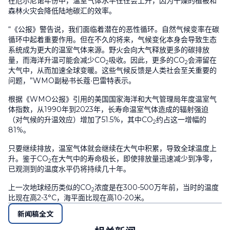
在厄尔尼诺年份中，温室气体水平往往会上升，因为干燥的植被和
森林火灾会降低陆地碳汇的效率。
“《公报》警告说，我们面临着潜在的恶性循环。自然气候变率在碳
循环中起着重要作用。但在不久的将来，气候变化本身会导致生态
系统成为更大的温室气体来源。野火会向大气释放更多的碳排放
量，而海洋升温可能会减少
CO
吸收。因此，更多的
CO
会滞留在
2
2
大气中，从而加速全球变暖。这些气候反馈是人类社会至关重要的
问题，”
WMO
副秘书长蔻
∙
巴雷特表示。
根据《
WMO
公报》引用的美国国家海洋和大气管理局年度温室气
体指数，从
1990
年到
2023
年，长寿命温室气体造成的辐射强迫
（对气候的升温效应）增加了
51.5%
，其中
CO
约占这一增幅的
2
81%
。
只要继续排放，温室气体就会继续在大气中积累，导致全球温度上
升。鉴于
CO
在大气中的寿命极长，即使排放量迅速减少到净零，
2
已观测到的温度水平仍将持续几十年。
上一次地球经历类似的
CO
浓度是在
300-500
万年前，当时的温度
2
比现在高
2-3°C
，海平面比现在高
10-20
米。
新闻稿全文