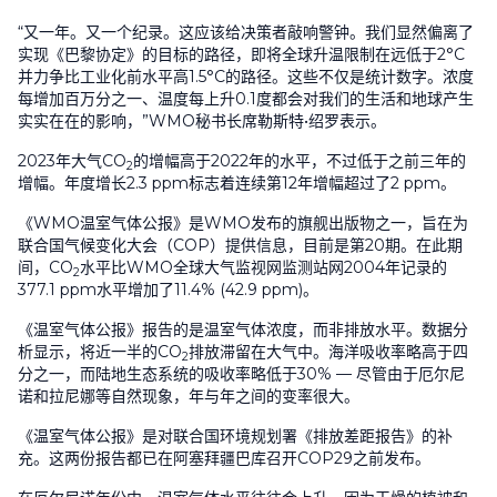
“又一年。又一个纪录。这应该给决策者敲响警钟。我们显然偏离了
实现《巴黎协定》的目标的路径，即将全球升温限制在远低于
2°C
并力争比工业化前水平高
1.5°C
的路径。这些不仅是统计数字。浓度
每增加百万分之一、温度每上升
0.1
度都会对我们的生活和地球产生
实实在在的影响，”
WMO
秘书长席勒斯特•绍罗表示。
2023
年大气
CO
的增幅高于
2022
年的水平，不过低于之前三年的
2
增幅。年度增长
2.3 ppm
标志着连续第
12
年增幅超过了
2 ppm
。
《
WMO
温室气体公报》是
WMO
发布的旗舰出版物之一，旨在为
联合国气候变化大会（
COP
）提供信息，目前是第
20
期。在此期
间，
CO
水平比
WMO
全球大气监视网监测站网
2004
年记录的
2
377.1 ppm
水平增加了
11.4% (42.9 ppm)
。
《温室气体公报》报告的是温室气体浓度，而非排放水平。数据分
析显示，将近一半的
CO
排放滞留在大气中。海洋吸收率略高于四
2
分之一，而陆地生态系统的吸收率略低于
30% —
尽管由于厄尔尼
诺和拉尼娜等自然现象，年与年之间的变率很大。
《温室气体公报》是对联合国环境规划署《排放差距报告》的补
充。这两份报告都已在阿塞拜疆巴库召开
COP29
之前发布。