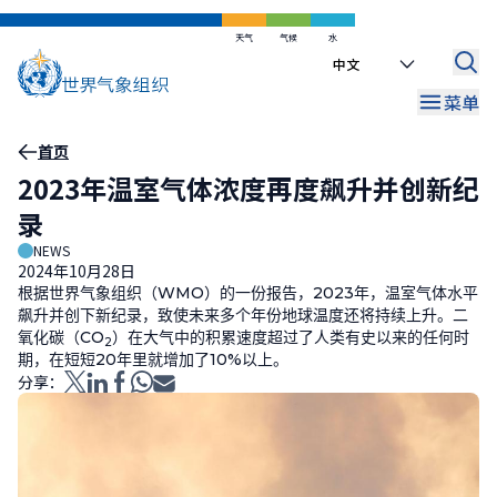
跳
到
天气
气候
水
Select
主
your
要
菜单
language
内
容
面
首页
2023年温室气体浓度再度飙升并创新纪
包
录
屑
NEWS
2024年10月28日
根据世界气象组织（
WMO
）的一份报告，
2023
年，温室气体水平
飙升并创下新纪录，致使未来多个年份地球温度还将持续上升。二
氧化碳（
CO
）在大气中的积累速度超过了人类有史以来的任何时
2
期，在短短
20
年里就增加了
10%
以上。
分享：