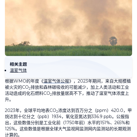
相关主题
温室气体
根据
WMO
的年度《
温室气体公报
》，
2023
年期间，来自大规模植
被火灾的
CO
排放和森林碳吸收的可能减少，加上人类活动和工业
2
活动造成的化石燃料
CO
排放量居高不下，推动了温室气体浓度上
2
升。
2023
年，全球平均地表
CO
浓度达到百万分之（
ppm
）
420.0
，甲
2
烷达到十亿分之（
ppb
）
1934
，氧化亚氮达到
336.9 ppb
。公报指
出，这些数值分别是工业化前（
1750
年前）水平的
151%
、
265%
和
125%
。这些数值是根据全球大气监视网监测网内监测站的长期观测
计算的。