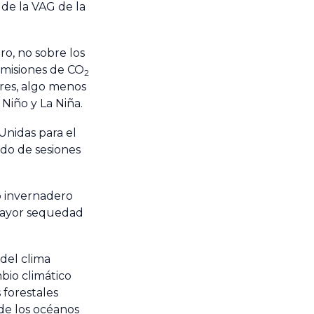
 de la VAG de la
o, no sobre los
emisiones de CO
2
tres, algo menos
Niño y La Niña.
Unidas para el
do de sesiones
o invernadero
 mayor sequedad
 del clima
bio climático
 forestales
de los océanos