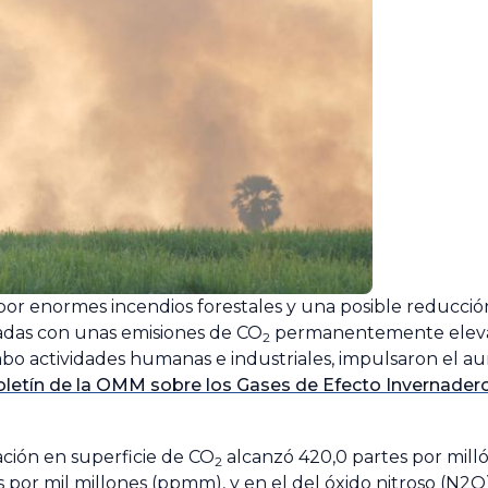
or enormes incendios forestales y una posible reducción
adas con unas emisiones de CO
permanentemente elevad
2
cabo actividades humanas e industriales, impulsaron el 
oletín de la OMM sobre los Gases de Efecto Invernader
ción en superficie de CO
alcanzó 420,0 partes por milló
2
s por mil millones (ppmm), y en el del óxido nitroso (N2O)