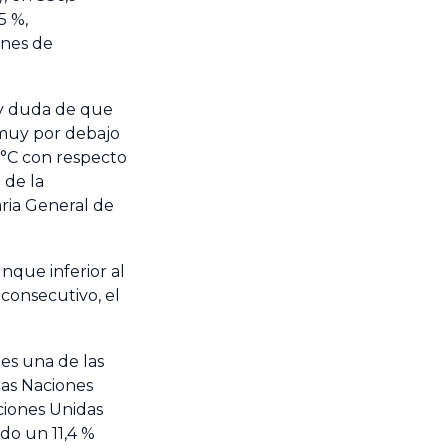
5 %,
ones de
hay duda de que
 muy por debajo
5 °C con respecto
 de la
aria General de
nque inferior al
 consecutivo, el
es una de las
las Naciones
ciones Unidas
o un 11,4 %