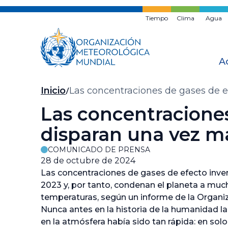
Ir
al
Tiempo
Clima
Agua
contenido
principal
A
Migas
Inicio
Las concentraciones de gases de e
de
Las concentraciones
pan
disparan una vez m
COMUNICADO DE PRENSA
28 de octubre de 2024
Las concentraciones de gases de efecto inve
2023 y, por tanto, condenan el planeta a mu
temperaturas, según un informe de la Organ
Nunca antes en la historia de la humanidad 
en la atmósfera había sido tan rápida: en sol