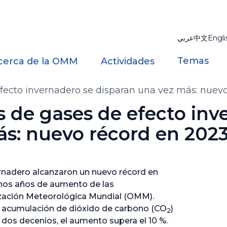
عربي
中文
Engli
Temas
cerca de la OMM
Actividades
fecto invernadero se disparan una vez más: nuev
 de gases de efecto inv
ás: nuevo récord en 202
rnadero alcanzaron un nuevo récord en
chos años de aumento de las
ización Meteorológica Mundial (OMM).
la acumulación de dióxido de carbono (CO
)
2
o dos decenios, el aumento supera el 10 %.