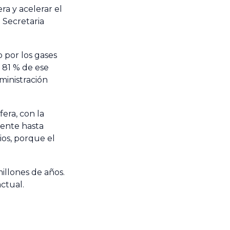
ra y acelerar el
a Secretaria
o por los gases
 81 % de ese
ministración
era, con la
mente hasta
ios, porque el
illones de años.
actual.