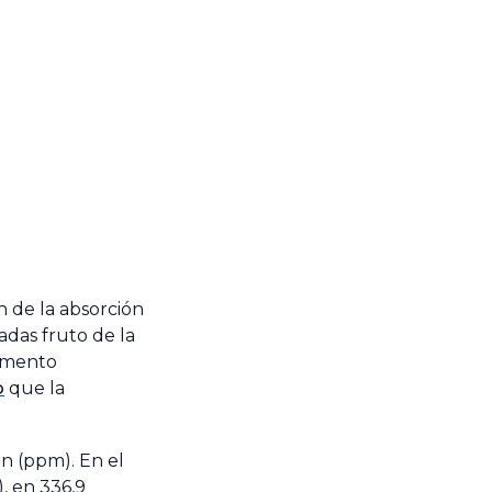
 de la absorción
as fruto de la
aumento
o
que la
n (ppm). En el
, en 336,9