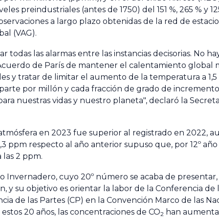
les preindustriales (antes de 1750) del 151 %, 265 % y 12
observaciones a largo plazo obtenidas de la red de estaci
bal (VAG).
ar todas las alarmas entre las instancias decisorias. No 
 Acuerdo de París de mantener el calentamiento global
les y tratar de limitar el aumento de la temperatura a 1,
a parte por millón y cada fracción de grado de incremento
ra nuestras vidas y nuestro planeta", declaró la Secret
atmósfera en 2023 fue superior al registrado en 2022, au
2,3 ppm respecto al año anterior supuso que, por 12º año
 las 2 ppm.
to Invernadero, cuyo 20º número se acaba de presentar, 
 y su objetivo es orientar la labor de la Conferencia de 
ncia de las Partes (CP) en la Convención Marco de las Na
estos 20 años, las concentraciones de CO
han aumentad
2