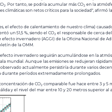
CO
. Por tanto, se podría acumular más CO
en la atmósfe
2
2
 climáticas son retos críticos para la sociedad", afirmó l
 es, el efecto de calentamiento de nuestro clima) causad
ntó un 51,5 %, siendo el CO
el responsable de cerca del
2
 efecto invernadero (AGGI) de la Oficina Nacional de Ad
oletín de la OMM.
e efecto invernadero seguirán acumulándose en la atmósf
cala mundial. Aunque las emisiones se redujeran rápida
a observado actualmente persistiría durante varios decen
a durante períodos extremadamente prolongados.
a concentración de CO
comparable fue hace entre 3 y 5 m
2
lida y el nivel del mar entre 10 y 20 metros superior al 