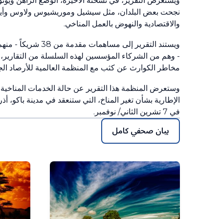
ويستعرض التقرير، في نسخته الأخيرة، الوضع الراهن ويوثق 
نجحت بعض البلدان، مثل سيشيل وموريشيوس ولاوس وأيرلندا
والاقتصادية والنهوض بالعمل المناخي.
ويستند التقرير إل
- وهم من الشركاء المؤسسين لهذه السلسلة من التقارير، وم
مخاطر الكوارث عن كثب مع المنظمة العالمية للأرصاد الجو
الإطارية بشأن تغير المناخ، التي ستنعقد في مدينة باكو، أذرب
في 7 تشرين الثاني/ نوفمبر.
بيان صحفي كامل