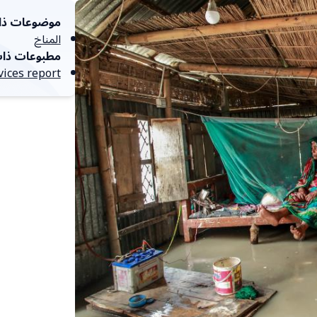
موضوعات ذا
المناخ
مطبوعات ذا
vices report