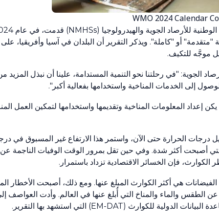
WMO 2024 Calendar Co
"متقدمة" أو "كاملة". ويذكر التقرير أن البلدان في آسيا وأفريقيا، 
ل موجَّه للتكيف.
صاد الجوية: "في رحلتنا نحو التنمية المستدامة، علينا أن نبذل المزيد من
وصول إلى الخدمات المناخية واستخدامها بفعالية أكبر".
 يكن إعداد المعلومات المناخية وتقديمها واستخدامها لتمكين العمل الم
التي أصبحت أكثر شدة. وفي حين تقل بمرور الوقت الوفيات الناجمة عن 
ر الكوارث، فإن الخسائر الاقتصادية تزداد باستمرار.
ة من عام 2020 إلى منتصف عام 2024، كانت الفيضانات هي أكثر الكوارث المبلغ عنها. ومع ذلك، أصبح
الوفيات الناجمة عن الطقس والماء والمناخ التي أُبلغ عنها في العالم. وأدت العواصف