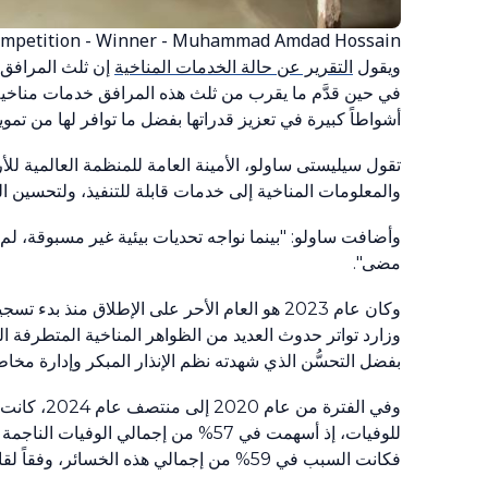
mpetition - Winner - Muhammad Amdad Hossain
ويقول
التقرير عن حالة الخدمات المناخية
في حين قدَّم ما يقرب من ثلث هذه المرافق خدمات مناخية 
أشواطاً كبيرة في تعزيز قدراتها بفضل ما توافر لها من تموي
تقول سيليستى ساولو، الأمينة العامة للمنظمة العالمية للأر
والمعلومات المناخية إلى خدمات قابلة للتنفيذ، ولتحسين ال
وأضافت ساولو: "بينما نواجه تحديات بيئية غير مسبوقة، لم
مضى".
وزارد تواتر حدوث العديد من الظواهر المناخية المتطرفة 
بفضل التحسُّن الذي شهدته نظم الإنذار المبكر وإدارة مخاط
وفي الفتر
للوفيات، إذ أسهمت في 57% من إجمالي 
فكانت السبب في 59% من إجمالي هذه الخسائر، وفقاً لقاعدة البيانات الدولية للكوارث (EM-DAT) التي استشهد بها التقرير.