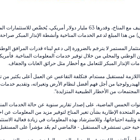
وذكر التقرير أن ما يقرب من ثلث المبالغ المُنفَقة على التكيف مع المناخ، وقدرها 63 مليار دولا
تثمار المستمر لا يترجَم بالضرورة إلى دعمٍ لبناء قدرات المرافق الوطني
لوطني والمحلي من خلال توفير خدمات المعلومات المناخية. فأمريكا ا
مات الإنذار المبكر للتعامل مع أخطار مثل حرائق الغابات والجفاف.
ت اللازمة لمستقبل مستدام. فتكلفة التقاعس عن العمل أعلى بكثير من ت
 والهيدرولوجيا من أجل فهم أفضل لنظام الأرض وتغيراته، وتقديم خدمات
 المجتمعات من الأخطار الطبيعية المتزايدة".
وات الخمس الماضية، على إصدار تقارير سنوية عن حالة الخدمات المناخي
ر الأطراف (COP) في اتفاقية الأمم المتحدة الإطارية بشأن تغير المناخ لتوفير مزيد من المع
وتلبية احتياجاتها، وللاسترشاد بهذه المعلومات في زيادة فعالية الاست
اخية حتى تستشرف المستقبل - فالماضي لم يعُد مؤشراً على المستقبل.