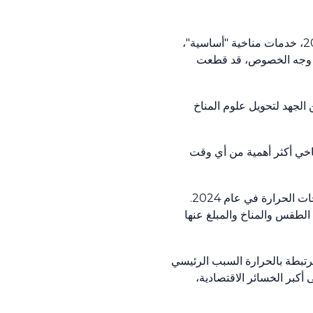
إن ثلث المرافق الوطنية للأرصاد الجوية والهيدرولوجيا (NMHSs) قدمت، في عام 2024، خدمات مناخية "أساسية"،
على وجه الخصوص، قد قطعت
 الجهد لتحويل علوم المناخ
ناخي أكثر أهمية من أي وقت
وكان عام 2023 هو العام الأحر على الإطلاق منذ بدء تسجيل درجات الحرارة حتى الآن، واستمر هذا الارتفاع غير المسبوق في درجات الحرارة في عام 2024.
الطقس والمناخ والمبلغ عنها
ت الأخطار المرتبطة بالحرارة السبب الرئيسي
 إلى أكبر الخسائر الاقتصادية،