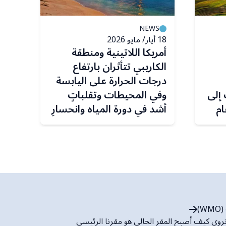
S
NEWS
18 أيار/ مايو 2026
23 آذار/ مارس 2026
أمريكا اللاتينية ومنطقة
منا
الكاريبي تتأثران بارتفاع
فأك
درجات الحرارة على اليابسة
 إلى
وفي المحيطات وتقلباتٍ
ام
أشد في دورة المياه وانحسارِ
الأنهار الجليدية
)
روي كيف أصبح المقر الحالي هو مقرنا الرئيسي