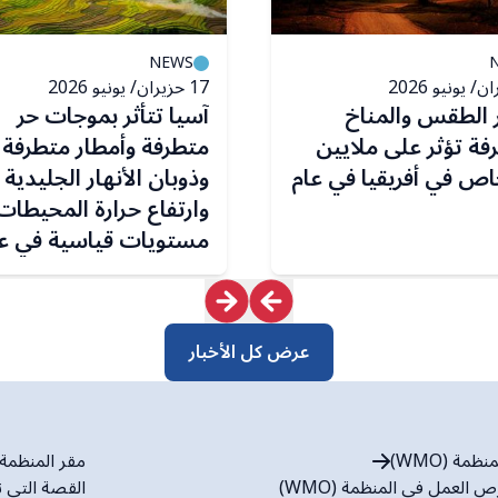
NEWS
17 حزيران/ يونيو 2026
 الطقس والمناخ
آسيا تتأثر بموجات حر
فة تؤثر على ملايين
متطرفة وأمطار متطرفة
اص في أفريقيا في عام
وذوبان الأنهار الجليدية
وارتفاع حرارة المحيطات
مستويات قياسية في ع
2025
عرض كل الأخبار
مة (WMO)
مقر المنظمة (WMO
العمل في المنظمة (WMO)
القصة التي ت