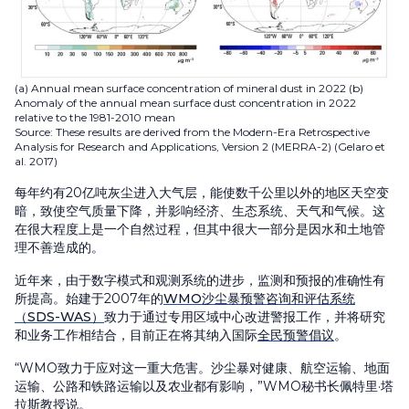
(a) Annual mean surface concentration of mineral dust in 2022 (b)
Anomaly of the annual mean surface dust concentration in 2022
relative to the 1981-2010 mean
Source: These results are derived from the Modern-Era Retrospective
Analysis for Research and Applications, Version 2 (MERRA-2) (Gelaro et
al. 2017)
每年约有20亿吨灰尘进入大气层，能使数千公里以外的地区天空变
暗，致使空气质量下降，并影响经济、生态系统、天气和气候。这
在很大程度上是一个自然过程，但其中很大一部分是因水和土地管
理不善造成的。
近年来，由于数字模式和观测系统的进步，监测和预报的准确性有
所提高。始建于2007年的
WMO沙尘暴预警咨询和评估系统
（SDS-WAS）
致力于通过专用区域中心改进警报工作，并将研究
和业务工作相结合，目前正在将其纳入国际
全民预警倡议
。
“WMO致力于应对这一重大危害。沙尘暴对健康、航空运输、地面
运输、公路和铁路运输以及农业都有影响，”WMO秘书长佩特里·塔
拉斯教授说。