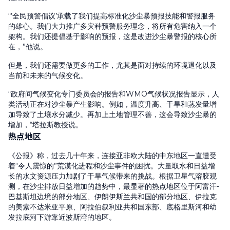
“’全民预警倡议’承载了我们提高标准化沙尘暴预报技能和警报服务
的雄心。我们大力推广多灾种预警服务理念，将所有危害纳入一个
架构。我们还提倡基于影响的预报，这是改进沙尘暴警报的核心所
在，”他说。
但是，我们还需要做更多的工作，尤其是面对持续的环境退化以及
当前和未来的气候变化。
“政府间气候变化专门委员会的报告和WMO气候状况报告显示，人
类活动正在对沙尘暴产生影响。例如，温度升高、干旱和蒸发量增
加导致了土壤水分减少。再加上土地管理不善，这会导致沙尘暴的
增加，“塔拉斯教授说。
热点地区
《公报》称，过去几十年来，连接亚非欧大陆的中东地区一直遭受
着“令人震惊的”荒漠化进程和沙尘事件的困扰。大量取水和日益增
长的水文资源压力加剧了干旱气候带来的挑战。根据卫星气溶胶观
测，在沙尘排放日益增加的趋势中，最显著的热点地区位于阿富汗-
巴基斯坦边境的部分地区、伊朗伊斯兰共和国的部分地区、伊拉克
的美索不达米亚平原、阿拉伯叙利亚共和国东部、底格里斯河和幼
发拉底河下游靠近波斯湾的地区。