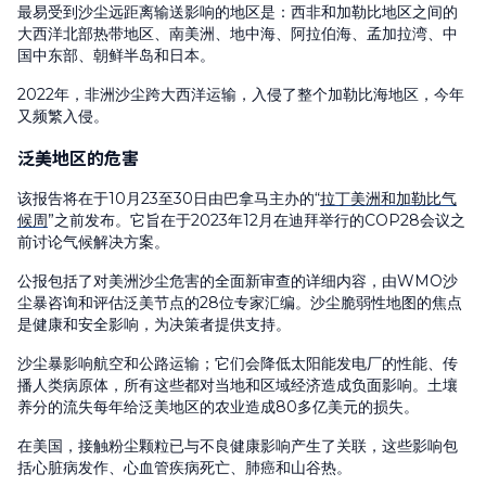
最易受到沙尘远距离输送影响的地区是：西非和加勒比地区之间的
大西洋北部热带地区、南美洲、地中海、阿拉伯海、孟加拉湾、中
国中东部、朝鲜半岛和日本。
2022年，非洲沙尘跨大西洋运输，入侵了整个加勒比海地区，今年
又频繁入侵。
泛美地区的危害
该报告将在于10月23至30日由巴拿马主办的“
拉丁美洲和加勒比气
候周
”之前发布。它旨在于2023年12月在迪拜举行的COP28会议之
前讨论气候解决方案。
公报包括了对美洲沙尘危害的全面新审查的详细内容，由WMO沙
尘暴咨询和评估泛美节点的28位专家汇编。沙尘脆弱性地图的焦点
是健康和安全影响，为决策者提供支持。
沙尘暴影响航空和公路运输；它们会降低太阳能发电厂的性能、传
播人类病原体，所有这些都对当地和区域经济造成负面影响。土壤
养分的流失每年给泛美地区的农业造成80多亿美元的损失。
在美国，接触粉尘颗粒已与不良健康影响产生了关联，这些影响包
括心脏病发作、心血管疾病死亡、肺癌和山谷热。