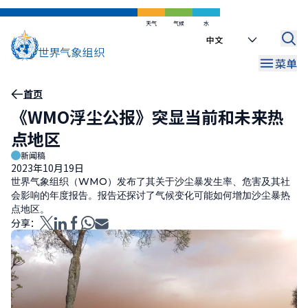
跳
到
天气
气候
水
Select
主
your
要
菜单
language
内
容
面
首页
《WMO浮尘公报》突显当前和未来热
包
点地区
屑
新闻稿
2023年10月19日
世界气象组织（WMO）发布了其关于沙尘暴发生率、危害及其社
会影响的年度报告。报告还探讨了气候变化可能如何增加沙尘暴热
点地区。
分享：