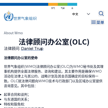
跳
到
天气
气候
水
Select
主
your
要
菜单
language
内
容
面
About Wmo
法律顾问办公室(OLC)
包
屑
法律顾问
:
Daniel Trup
法律顾问办公室的使命
世界气象组织(WMO)法律顾问办公室(OLC)为WMO秘书处及其理
事机构提供全面法律服务、咨询和建议。其主要作用是确保WMO
活动在法律上与其公约、战略计划及其会员国确定的目标保持一
致。OLC就法律问题向WMO技术与行政部门以及区域办公室提供
咨询意见。其中包括：
起草合同和谈判；
与东道国的关系；
特权和豁免权;