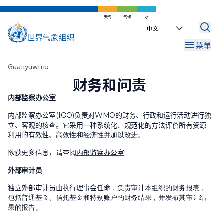
WMO Commons
区域
Internal Oversight Office
跳
到
天气
气候
水
WMO Awards and Prizes
财务和问责
Select
主
your
要
菜单
Regional Coordination Office
language
内
容
面
联络办公室
Guanyuwmo
财务和问责
包
屑
内部监察办公室
内部监察办公室
(IOO)
负责对
WMO
的财务、行政和运行活动进行独
立、客观的核查。它采用一种系统化、规范化的方法评价所有资源
利用的有效性、
高效性和经济性并加以改进。
欲获更多信息，请查阅
内部监察办公室
外部审计员
独立外部审计员由执行理事会任命
，负责审计本组织的财务报表，
包括普通基金、信托基金和特别账户的财务结果，并发布其审计结
果的报告。