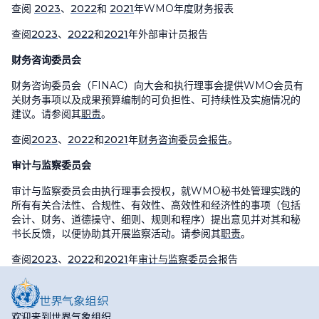
查阅
2023
、
2022
和
2021
年
WMO
年度财务报表
查阅
2023
、
2022
和
2021
年外部审计员报告
财务咨询委员会
财务咨询委员会（
FINAC
）向大会和执行理事会提供
WMO
会员有
关财务事项以及成果预算编制的可负担性、可持续性及实施情况的
建议。请参阅其
职责
。
查阅
2023
、
2022
和
2021
年
财务咨询委员会报告
。
审计与监察委员会
审计与监察委员会由执行理事会授权，就
WMO
秘书处管理实践的
所有有关合法性、合规性、有效性、高效性和经济性的事项（包括
会计、财务、道德操守、细则、规则和程序）提出意见并对其和秘
书长反馈，以便协助其开展监察活动。请参阅其
职责
。
查阅
2023
、
2022
和
2021
年
审计与监察委员会
报告
欢迎来到世界气象组织