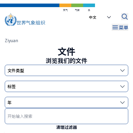
跳
到
天气
气候
水
Select
主
your
要
菜单
language
内
容
面
Ziyuan
文件
包
屑
浏览我们的文件
Enter
keyword
The
清理过滤器