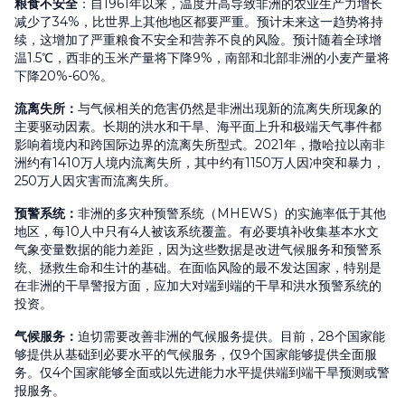
粮食不安全
：自1961年以来，温度升高导致非洲的农业生产力增长
减少了34%，比世界上其他地区都要严重。预计未来这一趋势将持
续，这增加了严重粮食不安全和营养不良的风险。预计随着全球增
温1.5℃，西非的玉米产量将下降9%，南部和北部非洲的小麦产量将
下降20%-60%。
流离失所
：
与气候相关的危害仍然是非洲出现新的流离失所现象的
主要驱动因素。长期的洪水和干旱、海平面上升和极端天气事件都
影响着境内和跨国际边界的流离失所型式。2021年，撒哈拉以南非
洲约有1410万人境内流离失所，其中约有1150万人因冲突和暴力，
250万人因灾害而流离失所。
预警系统
：
非洲的多灾种预警系统（MHEWS）的实施率低于其他
地区，每10人中只有4人被该系统覆盖。有必要填补收集基本水文
气象变量数据的能力差距，因为这些数据是改进气候服务和预警系
统、拯救生命和生计的基础。在面临风险的最不发达国家，特别是
在非洲的干旱警报方面，应加大对端到端的干旱和洪水预警系统的
投资。
气候服务
：
迫切需要改善非洲的气候服务提供。目前，28个国家能
够提供从基础到必要水平的气候服务，仅9个国家能够提供全面服
务。仅4个国家能够全面或以先进能力水平提供端到端干旱预测或警
报服务。