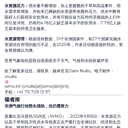
水资源压力
：
用水量不断增加，加上更频繁的干旱和高温事件，用
水需求将增加，并给本已稀缺的水资源带来额外压力。供水中断将
阻碍人们获得安全饮用水，并有可能在奋力应对经济挑战的人们中
间引发冲突。仍有约4.18亿人缺乏基本水平的饮用水，7.79亿人缺
乏基本的环境卫生服务。
水资源管理
：
根据现有数据，51个非洲国家中，有27个国家实施水
资源综合管理的能力不足，在2020年，许多活动都是临时性的，资
金筹措难以为继。
世界气象组织是联合国系统关于天气、气候和水的权威声音
欲了解更多信息，请联系：媒体官员Clare Nullis。电子邮件：
cnullis
wmo
.
int
(cnullis[at]wmo[dot]int)
.
手机：+41 79 709 13 97
编者按
非洲气候行动势头强劲，但仍需努力
莫桑比克马普托/日内瓦（WMO），2022年9月8日 - 水资源压力
以及干旱和毁灭性洪水等危害正在严重打击非洲社区、经济和生态
系统。降雨型式被打乱、冰川在逐渐消失、主要湖泊也在萎缩。根