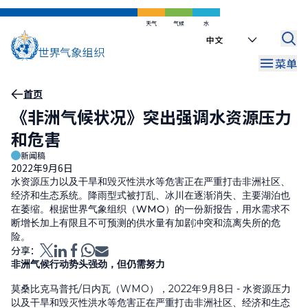
跳
到
天气
气候
水
Select
主
your
要
菜单
language
内
容
面
首页
《非洲气候状况》突出强调水资源压力
包
和危害
屑
新闻稿
2022年9月6日
水资源压力以及干旱和毁灭性洪水等危害正在严重打击非洲社区、
经济和生态系统。降雨型式被打乱、冰川在逐渐消失、主要湖泊也
在萎缩。根据世界气象组织（WMO）的一份新报告，用水需求不
断增长加上有限且不可预测的供水量有加剧冲突和流离失所的危
险。
分享：
非洲气候行动势头强劲，但仍需努力
莫桑比克马普托/日内瓦（WMO），2022年9月8日 - 水资源压力
以及干旱和毁灭性洪水等危害正在严重打击非洲社区、经济和生态