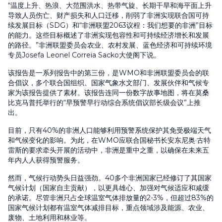
“温度上升、热浪、大范围洪水、热带气旋、长期干旱和海平面上升
导致人员伤亡、财产损失和人口迁移，削弱了非洲实现联合国可持
续发展目标（SDG）和“非洲联盟2063议程：我们想要的非洲”目标
的能力。这些目标概述了非洲实现包容性和可持续经济增长和发展
的路径。”非洲联盟委员会农业、农村发展、蓝色经济和可持续环境
专员Josefa Leonel Correia Sacko大使阁下说。
该报告是一系列报告中的第三份，是WMO和非洲联盟委员会的联
合倡议，多个联合国组织、国家气象水文部门、发展伙伴和气候专
家为该报告提供了素材。该报告连同一份数字故事地图，将在莫桑
比克马普托举行的“早预警早行动综合系统倡议部长级会议”上推
出。
目前，只有40%的非洲人口能够利用预警系统保护其免受极端天气
和气候变化的影响。为此，在WMO应联合国秘书长安东尼奥·古特
雷斯的要求牵头开展的活动中，非洲是重中之重，以确保在未来五
年内人人获得预警服务。
然而，气候行动势头日益强劲。40多个非洲国家已经修订了其国家
气候计划（国家自主贡献），以更具雄心、加强对气候适应和减缓
的承诺。尽管非洲只占全球温室气体排放量的2-3%，但超过83%的
国家气候计划都有温室气体减排目标，重点领域涉及能源、农业、
废物、土地利用和林业等。