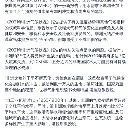
据世界气象组织（WMO）的一份新报告，用水需求不断增长加上
有限且不可预测的供水量有加剧冲突和流离失所的危险。
《2021年非洲气候状况》报告提供了有关温度趋势和其他气候指标
的权威科学信息。报告展示了极端天气和气候变化是如何危及人类
健康和安全、粮食和水安全以及社会经济发展的。非洲只约占全球
温室气体排放量的2%至3%，但却遭受了不成比例的后果。
《2021年非洲气候状况》报告的特别关注点是水的问题。据估计，
非洲约2.5亿人将受到严重缺水的影响，预计到2030年将有多达7亿
人流离失所。到2030年，五分之四的非洲国家不太可能拥有可持续
管理的水资源。
“非洲之角的干旱不断恶化，饥荒也迫在眉睫，这些都表明了气候变
化会加剧水的冲击，威胁到数十万人的生命，破坏社区、国家乃至
整个地区的稳定”，世界气象组织秘书长佩特里·塔拉斯教授说。
“自工业化前时代（1850-1900年）以来，非洲的气候变暖程度超过
了全球平均水平。同时，沿非洲海岸线的海平面上升速度也比全球
平均水平快，这导致沿海洪水和侵蚀的频率和严重程度增加以及低
洼城市的盐度增加。大陆水体的变化对农业部门、生态系统、生物
多样性产生了重大影响”，塔拉斯教授说。