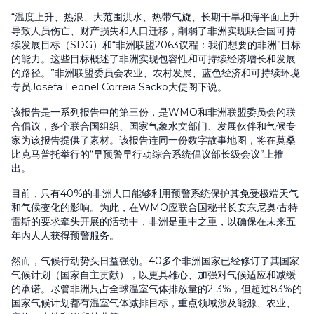
“温度上升、热浪、大范围洪水、热带气旋、长期干旱和海平面上升
导致人员伤亡、财产损失和人口迁移，削弱了非洲实现联合国可持
续发展目标（SDG）和“非洲联盟2063议程：我们想要的非洲”目标
的能力。这些目标概述了非洲实现包容性和可持续经济增长和发展
的路径。”非洲联盟委员会农业、农村发展、蓝色经济和可持续环境
专员Josefa Leonel Correia Sacko大使阁下说。
该报告是一系列报告中的第三份，是WMO和非洲联盟委员会的联
合倡议，多个联合国组织、国家气象水文部门、发展伙伴和气候专
家为该报告提供了素材。该报告连同一份数字故事地图，将在莫桑
比克马普托举行的“早预警早行动综合系统倡议部长级会议”上推
出。
目前，只有40%的非洲人口能够利用预警系统保护其免受极端天气
和气候变化的影响。为此，在WMO应联合国秘书长安东尼奥·古特
雷斯的要求牵头开展的活动中，非洲是重中之重，以确保在未来五
年内人人获得预警服务。
然而，气候行动势头日益强劲。40多个非洲国家已经修订了其国家
气候计划（国家自主贡献），以更具雄心、加强对气候适应和减缓
的承诺。尽管非洲只占全球温室气体排放量的2-3%，但超过83%的
国家气候计划都有温室气体减排目标，重点领域涉及能源、农业、