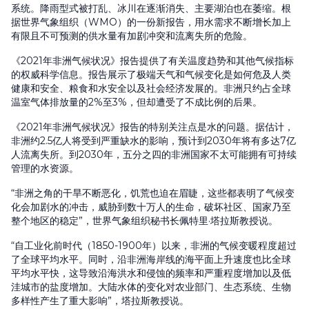
系统。降雨型式被打乱、冰川在逐渐消失、主要湖泊也在萎缩。根
据世界气象组织（WMO）的一份新报告，用水需求不断增长加上
有限且不可预测的供水量有加剧冲突和流离失所的危险。
《2021年非洲气候状况》报告提供了有关温度趋势和其他气候指标
的权威科学信息。报告展示了极端天气和气候变化是如何危及人类
健康和安全、粮食和水安全以及社会经济发展的。非洲只约占全球
温室气体排放量的2%至3%，但却遭受了不成比例的后果。
《2021年非洲气候状况》报告的特别关注点是水的问题。据估计，
非洲约2.5亿人将受到严重缺水的影响，预计到2030年将有多达7亿
人流离失所。到2030年，五分之四的非洲国家不太可能拥有可持续
管理的水资源。
“非洲之角的干旱不断恶化，饥荒也迫在眉睫，这些都表明了气候变
化会加剧水的冲击，威胁到数十万人的生命，破坏社区、国家乃至
整个地区的稳定”，世界气象组织秘书长佩特里·塔拉斯教授说。
“自工业化前时代（1850-1900年）以来，非洲的气候变暖程度超过
了全球平均水平。同时，沿非洲海岸线的海平面上升速度也比全球
平均水平快，这导致沿海洪水和侵蚀的频率和严重程度增加以及低
洼城市的盐度增加。大陆水体的变化对农业部门、生态系统、生物
多样性产生了重大影响”，塔拉斯教授说。