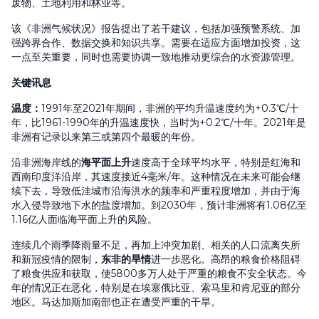
废物、土地利用和林业等。
该《非洲气候状况》报告提出了若干建议，包括加强预警系统、加
强跨界合作、数据交换和知识共享。需要在适应方面增加投资，这
一点至关重要，同时也需要协调一致地推动更综合的水资源管理。
关键讯息
温度
：
1991年至2021年期间，非洲的平均升温速度约为+0.3℃/十
年，比1961-1990年的升温速度快，当时为+0.2℃/十年。2021年是
非洲有记录以来第三或第四个最暖的年份。
沿非洲海岸线的
海平面上升
速度高于全球平均水平，特别是红海和
西南印度洋沿岸，其速度接近4毫米/年。这种情况在未来可能会继
续下去，导致低洼城市沿海洪水的频率和严重程度增加，并由于海
水入侵导致地下水的盐度增加。到2030年，预计非洲将有1.08亿至
1.16亿人面临海平面上升的风险。
连续几个雨季降雨量不足，再加上冲突加剧、相关的人口流离失所
和新冠疫情的限制，
东非的旱情
进一步恶化。高昂的粮食价格阻碍
了粮食供应和获取，使5800多万人处于严重的粮食不安全状态。今
年的情况正在恶化，特别是在埃塞俄比亚、索马里和肯尼亚的部分
地区。马达加斯加南部也正在遭受严重的干旱。