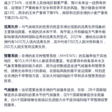
减少了34%，比世界上其他地区都要严重。预计未来这一趋势将持
续，这增加了严重粮食不安全和营养不良的风险。预计随着全球增
温1.5℃，西非的玉米产量将下降9%，南部和北部非洲的小麦产量将
下降20%-60%。
流离失所
：
与气候相关的危害仍然是非洲出现新的流离失所现象的
主要驱动因素。长期的洪水和干旱、海平面上升和极端天气事件都
影响着境内和跨国际边界的流离失所型式。2021年，撒哈拉以南非
洲约有1410万人境内流离失所，其中约有1150万人因冲突和暴力，
250万人因灾害而流离失所。
预警系统
：
非洲的多灾种预警系统（MHEWS）的实施率低于其他
地区，每10人中只有4人被该系统覆盖。有必要填补收集基本水文
气象变量数据的能力差距，因为这些数据是改进气候服务和预警系
统、拯救生命和生计的基础。在面临风险的最不发达国家，特别是
在非洲的干旱警报方面，应加大对端到端的干旱和洪水预警系统的
投资。
气候服务
：
迫切需要改善非洲的气候服务提供。目前，28个国家能
够提供从基础到必要水平的气候服务，仅9个国家能够提供全面服
务。仅4个国家能够全面或以先进能力水平提供端到端干旱预测或警
报服务。