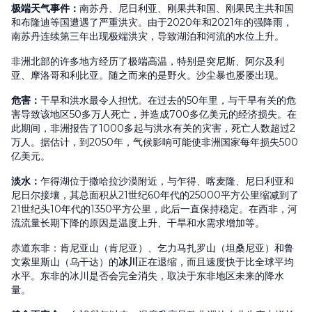
极端天气事件
：
南苏丹、尼日利亚、刚果共和国、刚果民主共和国
和布隆迪等国遭遇了严重洪灾。由于2020年和2021年的强降雨，
南苏丹连续第三年出现极端洪灾，导致湖泊和河流的水位上升。
非洲北部的许多地方经历了极端高温，特别是突尼斯、阿尔及利
亚、摩洛哥和利比亚。随之而来的是野火。沙尘暴也屡屡出现。
危害
：
干旱和洪水最令人担忧。在过去的50年里，与干旱有关的危
害导致该地区50多万人死亡，并造成700多亿美元的经济损失。在
此期间，非洲报告了1000多起与洪水有关的灾害，死亡人数超过2
万人。据估计，到2050年，气候影响可能使非洲国家每年损失500
亿美元。
淡水
：
乍得湖位于撒哈拉沙漠附近，与乍得、喀麦隆、尼日利亚和
尼日尔接壤，其总面积从21世纪60年代的25000平方公里缩减到了
21世纪头10年代的1350平方公里，此后一直保持稳定。在西非，河
流流量长期下降的原因是温度上升、干旱和水需求增加等。
赤道东非：肯尼亚山（肯尼亚）、乞力马扎罗山（坦桑尼亚）和鲁
文索里斯山（乌干达）的
冰川
正在退缩，而且速度快于比全球平均
水平。东非的冰川是否会完全消失，取决于东非地区未来的降水
量。