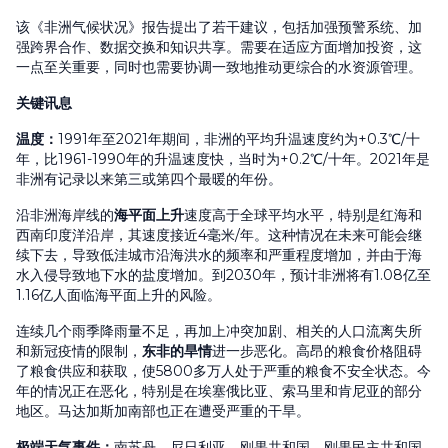
该《非洲气候状况》报告提出了若干建议，包括加强预警系统、加
强跨界合作、数据交换和知识共享。需要在适应方面增加投资，这
一点至关重要，同时也需要协调一致地推动更综合的水资源管理。
关键讯息
温度
：
1991年至2021年期间，非洲的平均升温速度约为+0.3℃/十
年，比1961-1990年的升温速度快，当时为+0.2℃/十年。2021年是
非洲有记录以来第三或第四个最暖的年份。
沿非洲海岸线的
海平面上升
速度高于全球平均水平，特别是红海和
西南印度洋沿岸，其速度接近4毫米/年。这种情况在未来可能会继
续下去，导致低洼城市沿海洪水的频率和严重程度增加，并由于海
水入侵导致地下水的盐度增加。到2030年，预计非洲将有1.08亿至
1.16亿人面临海平面上升的风险。
连续几个雨季降雨量不足，再加上冲突加剧、相关的人口流离失所
和新冠疫情的限制，
东非的旱情
进一步恶化。高昂的粮食价格阻碍
了粮食供应和获取，使5800多万人处于严重的粮食不安全状态。今
年的情况正在恶化，特别是在埃塞俄比亚、索马里和肯尼亚的部分
地区。马达加斯加南部也正在遭受严重的干旱。
极端天气事件
：
南苏丹、尼日利亚、刚果共和国、刚果民主共和国