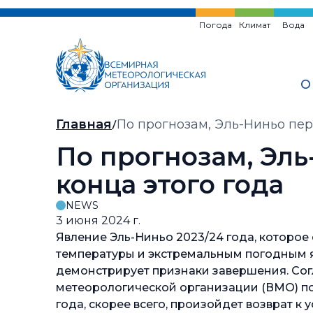
Перейти
к
Погода
Климат
Вода
основному
содержанию
О
Хлебная
Главная
По прогнозам, Эль-Ниньо пер
крошка
По прогнозам, Эль
конца этого года
NEWS
3 июня 2024 г.
Явление Эль-Ниньо 2023/24 года, которое
температуры и экстремальным погодным я
демонстрирует признаки завершения. Со
метеорологической организации (ВМО) по 
года, скорее всего, произойдет возврат к 