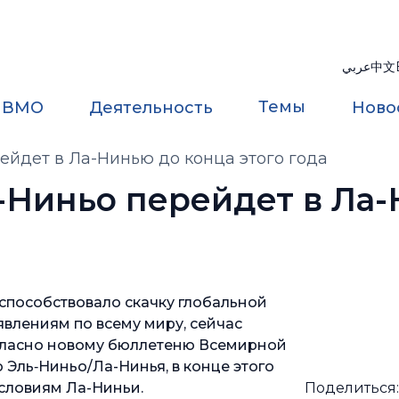
عربي
中文
Темы
 ВМО
Деятельность
Ново
ейдет в Ла-Нинью до конца этого года
-Ниньо перейдет в Ла
 способствовало скачку глобальной
влениям по всему миру, сейчас
гласно новому бюллетеню Всемирной
Эль‑Ниньо/Ла-Нинья, в конце этого
условиям Ла-Ниньи.
Поделиться