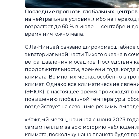
Последние прогнозы глобальных центров
на нейтральные условия, либо на переход 
возрастает до 60 % в июле — сентябре и до
время ничтожно мала.
С Ла-Ниньей связано широкомасштабное о
экваториальной части Тихого океана в с
ветра, давления и осадков. Последствия 
продолжительности, времени года, когда
климата. Во многих местах, особенно в тр
климат. Однако все климатические явлени
(ЭНЮК), в настоящее время происходят в 
повышению глобальной температуры, обо
воздействует на сезонные режимы выпаде
«Каждый месяц, начиная с июня 2023 года,
самым теплым за всю историю наблюдений
климата, поскольку наша планета будет пр