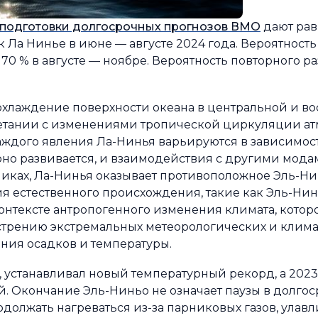
 подготовки долгосрочных прогнозов ВМО
дают рав
к Ла Нинье в июне — августе 2024 года. Вероятност
 70 % в августе — ноябре. Вероятность повторного р
хлаждение поверхности океана в центральной и вос
очетании с изменениями тропической циркуляции а
каждого явления Ла-Нинья варьируются в зависимост
 оно развивается, и взаимодействия с другими мод
опиках, Ла-Нинья оказывает противоположное Эль-Н
я естественного происхождения, такие как Эль-Ни
контексте антропогенного изменения климата, котор
стрению экстремальных метеорологических и клима
ния осадков и температуры.
 устанавливал новый температурный рекорд, а 2023 г
. Окончание Эль-Ниньо не означает паузы в долг
одолжать нагреваться из-за парниковых газов, улав