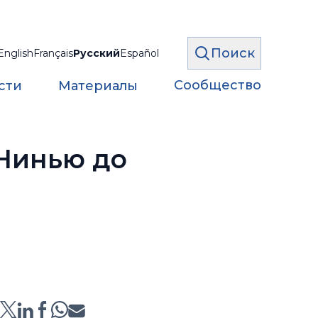
Поиск
English
Français
Русский
Español
Сообщество
сти
Материалы
-Нинью до
: