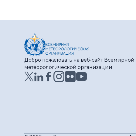
выше нормы и
серьезными
изменениями в
характере осадков
Добро пожаловать на веб-сайт Всемирной
метеорологической организации