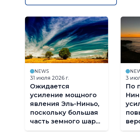
NEWS
NE
31 июля 2026 г.
3 июл
Ожидается
По 
усиление мощного
Нин
явления Эль-Ниньо,
уси
поскольку большая
пов
ой
часть земного шара
вер
столкнется с
экс
температурами
пог