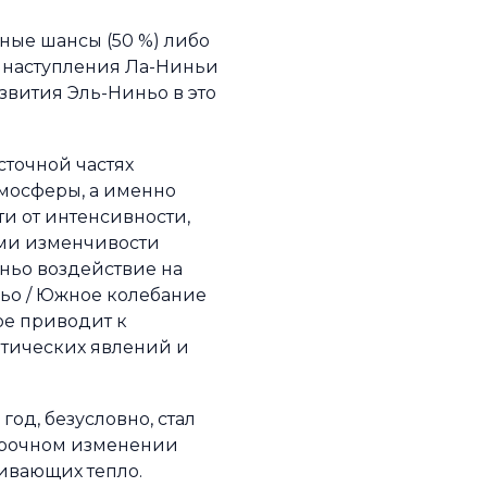
ные шансы (50 %) либо
ь наступления Ла-Ниньи
азвития Эль-Ниньо в это
точной частях
тмосферы, а именно
и от интенсивности,
ами изменчивости
иньо воздействие на
ньо / Южное колебание
ое приводит к
тических явлений и
од, безусловно, стал
осрочном изменении
ливающих тепло.