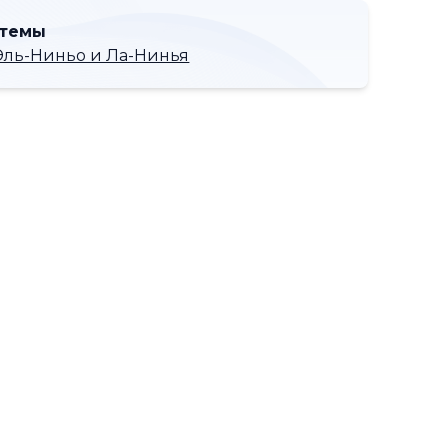
 темы
Эль-Ниньо и Ла-Нинья