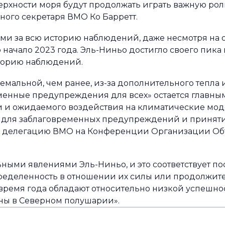
рхности моря будут продолжать играть важную рол
ного секретаря ВМО Ко Барретт.
ыми за всю историю наблюдений, даже несмотря на
начало 2023 года. Эль-Ниньо достигло своего пика 
сторию наблюдений.
емальной, чем ранее, из-за дополнительного тепла и
менные предупреждения для всех» остается главны
 и ожидаемого воздействия на климатические мод
 для заблаговременных предупреждений и принят
ющая делегацию ВМО на Конференции Организации 
ьными явлениями Эль-Ниньо, и это соответствует 
пределенность в отношении их силы или продолжител
время года обладают относительно низкой успешнос
ны в Северном полушарии».