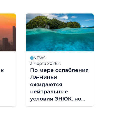
NEWS
3 марта 2026 г.
14
 к
По мере ослабления
В
Ла-Ниньи
чт
ожидаются
о
нейтральные
т
условия ЭНЮК, но
и
вероятность
н
возникновения Эль-