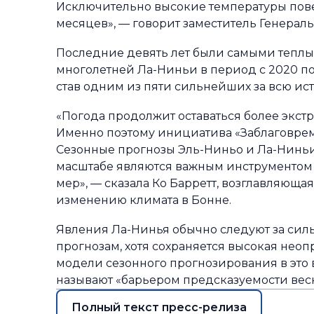
Исключительно высокие температуры пове
месяцев», — говорит заместитель Генераль
Последние девять лет были самыми тепл
многолетней Ла-Ниньи в период с 2020 по 
став одним из пяти сильнейших за всю и
«Погода продолжит оставаться более экстр
Именно поэтому инициатива «Заблаговре
Сезонные прогнозы Эль-Ниньо и Ла-Ниньи
масштабе являются важным инструментом
мер», — сказала Ко Барретт, возглавля
изменению климата в Бонне.
Явления Ла-Нинья обычно следуют за сил
прогнозам, хотя сохраняется высокая нео
модели сезонного прогнозирования в это 
называют «барьером предсказуемости вес
Полный текст пресс-релиза