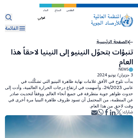
تخطي
إلى
الطقس
المناخ
الماء
Select
المحتوى
your
الرئيسي
القائمة
language
مسار
الصفحة الرئيسية
تنبؤات بتحوّل النينيو إلى النينيا لاحقاً هذا
التنقل
العام
NEWS
3 حزيران/ يونيو 2024
بدأت تلوح في الأفق علامات نهاية ظاهرة النينيو التي تشكَّلت في
عامي 24/2023، وأسهمت في ارتفاع درجات الحرارة العالمية، وأدت إلى
حدوث ظواهر جوية متطرفة في جميع أنحاء العالم. ووفقاً لتحديث صادر
عن المنظمة، من المحتمل أن تسود ظروف ظاهرة النينيا مرة أخرى في
وقت لاحق من هذا العام.
شارك: