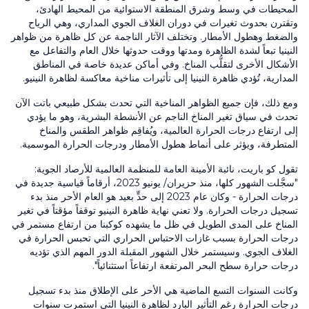
المحيطات في وسط وشرق المنطقة الاستوائية من المحيط الهادئ،
وتقترن بحدوث تغيرات في دوران الغلاف الجوي المداري، وهي الرياح
والضغط وهطول الأمطار. وتختلف الآثار الناجمة عن كل ظاهرة من ظواهر
النينيا تبعاً لشدة الظاهرة ومدتها ووقت حدوثها خلال العام والتفاعل مع
الأشكال الأخرى لتقلُّب المناخ. وفي أماكن عديدة خاصة في المناطق
المدارية، تُؤدي ظاهرة النينيا إلى تأثيرات مناخية معاكسة لظاهرة النينيو.
ومع ذلك، فإن جميع الظواهر المناخية التي تحدث بشكل طبيعي باتت الآن
تحدث في سياق تغير المناخ الناجم عن الأنشطة البشرية، وهو ما يؤدي
إلى ارتفاع درجات الحرارة العالمية، ويُفاقِم ظواهر الطقس والمناخ
المتطرفة، ويؤثر على أنماط هطول الأمطار ودرجات الحرارة الموسمية.
تقول كو باريت، نائبة الأمينة العامة للمنظمة العالمية للأرصاد الجوية:
"سجَّلت الشهور كلها، منذ حزيران/ يونيو 2023، أرقاماً قياسية جديدة في
درجات الحرارة - وكان عام 2023 إلى حدٍّ بعيد هو العام الأحر منذ بدء
تسجيل درجات الحرارة. ولا تعني نهاية ظاهرة النينيو توقفاً مؤقتاً في تغير
المناخ على المدى الطويل في ظل ما يشهده كوكبنا من ارتفاع مستمر في
درجات الحرارة بسبب غازات الاحتباس الحراري التي تحبس الحرارة في
الغلاف الجوي. وسيستمر خلال الشهور المقبلة الدور المهم الذي تؤديه
درجات حرارة سطح البحر المرتفعة ارتفاعاً استثنائياً".
وكانت السنوات التسع الماضية هي الأحر على الإطلاق منذ بدء تسجيل
درجات الحرارة رغم التأثير البارد لظاهرة النينيا التي استمرت سنوات