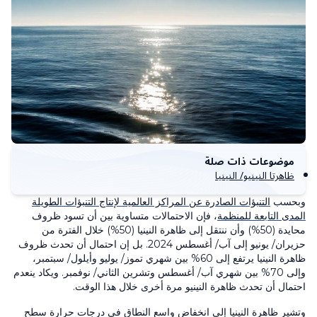
موضوعات ذات صلة
ظاهرتا النينيو/ النينيا
وبحسب
التنبؤات الصادرة عن المراكز العالمية لإنتاج التنبؤات الطويلة
المدى التابعة للمنظمة
، فإن الاحتمالات متساوية بين أن تسود ظروف
محايدة (50%) وأن ننتقل إلى ظاهرة النينيا (50%) خلال الفترة من
حزيران/ يونيو إلى آب/ أغسطس 2024. بل إن احتمال أن تحدث ظروف
ظاهرة النينيا يرتفع إلى 60% بين شهري تموز/ يوليو وأيلول/ سبتمبر،
وإلى 70% بين شهري آب/ أغسطس وتشرين الثاني/ نوفمبر. ويكاد ينعدم
احتمال أن تحدث ظاهرة النينيو مرة أخرى خلال هذا الوقت.
وتشير ظاهرة النينيا إلى انخفاض واسع النطاق في درجات حرارة سطح