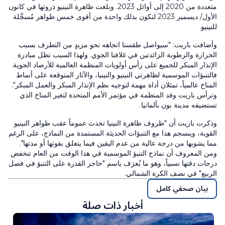
متعددة من 2020 إلى أوائل 2023. وبلغت ظاهرة النينيو ذروتها في كانون
الأول/ ديسمبر 2023 لتكون بذلك واحدة من أقوى خمس ظواهر مُسجَّلة
للنينيو.
وأضافت باريت: "سيواصل طقسنا اتجاهه نحو مزيدٍ من التطرف بسبب
الحرارة والرطوبة الزائدتين في غلافنا الجوي. ولهذا السبب تظل مبادرة
الإنذار المبكر للجميع على رأس أولويات المنظمة العالمية للأرصاد الجوية.
فالتنبؤات الموسمية لظاهرتي النينيو والنينيا، والآثار المتوقعة على أنماط
المناخ عالمياً، تمثلان أداة مهمة لتوجيه نظم الإنذار المبكر والعمل المبكر".
وترأس باريت وفد المنظمة في مؤتمر الأمم المتحدة لتغير المناخ الذي
تستضيفه مدينة بون بألمانيا.
وذكرت باريت أن "ظروف ظاهرة النينيا تحدث عموماً عقب ظواهر النينيو
القوية، وينسجم هذا مع التنبؤات الحديثة المستمدة من النماذج، على الرغم
مما يشوبها من درجة عالية من عدم اليقين فيما يتعلق بقوتها أو مدتها".
ومن المعروف أن نماذج التنبؤ الموسمية في هذا الوقت من العام تنخفض
درجات دقتها نسبياً، وهو ما يُعرَف باسم "حاجز القدرة على التنبؤ في فصل
الربيع" في نصف الكرة الشمالي.
بيان صحفي كامل
أخبار ذات صلة