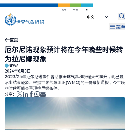
跳
到
天气
气候
水
Select
主
your
要
菜单
language
内
容
面
首页
厄尔尼诺现象预计将在今年晚些时候转
包
为拉尼娜现象
屑
NEWS
2024年6月3日
2023/24年厄尔尼诺事件曾助推全球气温和极端天气飙升，现已显
示出结束迹象。根据世界气象组织(WMO)的一份最新通报，今年晚
些时候可能会重现拉尼娜条件。
分享：