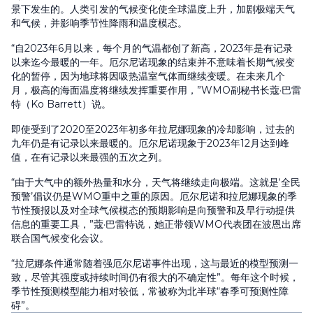
景下发生的。人类引发的气候变化使全球温度上升，加剧极端天气
和气候，并影响季节性降雨和温度模态。
“自2023年6月以来，每个月的气温都创了新高，2023年是有记录
以来迄今最暖的一年。厄尔尼诺现象的结束并不意味着长期气候变
化的暂停，因为地球将因吸热温室气体而继续变暖。在未来几个
月，极高的海面温度将继续发挥重要作用，”WMO副秘书长蔻·巴雷
特（Ko Barrett）说。
即使受到了2020至2023年初多年拉尼娜现象的冷却影响，过去的
九年仍是有记录以来最暖的。厄尔尼诺现象于2023年12月达到峰
值，在有记录以来最强的五次之列。
“由于大气中的额外热量和水分，天气将继续走向极端。这就是‘全民
预警’倡议仍是WMO重中之重的原因。厄尔尼诺和拉尼娜现象的季
节性预报以及对全球气候模态的预期影响是向预警和及早行动提供
信息的重要工具，”蔻·巴雷特说，她正带领WMO代表团在波恩出席
联合国气候变化会议。
“拉尼娜条件通常随着强厄尔尼诺事件出现，这与最近的模型预测一
致，尽管其强度或持续时间仍有很大的不确定性”。每年这个时候，
季节性预测模型能力相对较低，常被称为北半球“春季可预测性障
碍”。