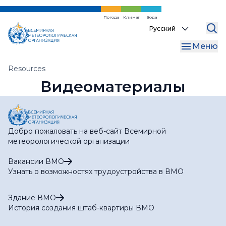
Перейти
к
Погода
Климат
Вода
Select
основному
your
содержанию
Меню
language
Хлебная
Resources
Видеоматериалы
крошка
Добро пожаловать на веб-сайт Всемирной
метеорологической организации
Вакансии ВМО
Узнать о возможностях трудоустройства в ВМО
Здание ВМО
История создания штаб-квартиры ВМО