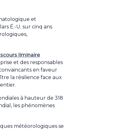
matologique et
rs É.-U. sur cinq ans
rologiques,
cours liminaire
eprise et des responsables
convaincants en faveur
re la résilience face aux
entier.
mondiales à hauteur de 318
ondial, les phénomènes
risques météorologiques se