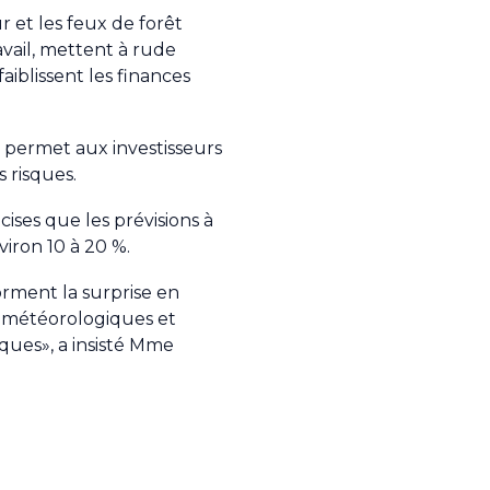
r et les feux de forêt
avail, mettent à rude
aiblissent les finances
 permet aux investisseurs
 risques.
cises que les prévisions à
viron 10 à 20 %.
orment la surprise en
ts météorologiques et
ques», a insisté Mme