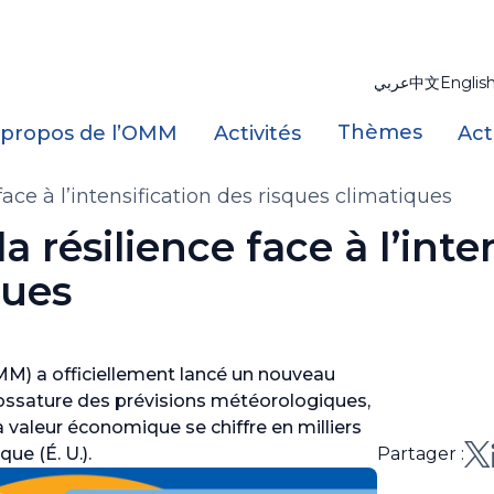
عربي
中文
Englis
Thèmes
 propos de l’OMM
Activités
Act
face à l’intensification des risques climatiques
 résilience face à l’inte
ques
M) a officiellement lancé un nouveau
ossature des prévisions météorologiques,
a valeur économique se chiffre en milliers
ue (É. U.).
Partager :