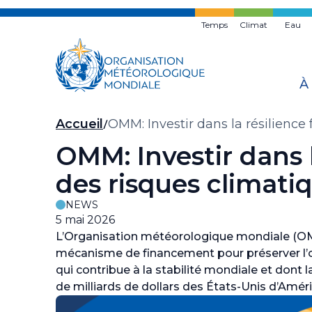
Skip
to
Temps
Climat
Eau
main
content
À
Fil
Accueil
OMM: Investir dans la résilience 
d'Ariane
OMM: Investir dans la
des risques climati
NEWS
5 mai 2026
L’Organisation météorologique mondiale (OM
mécanisme de financement pour préserver l’
qui contribue à la stabilité mondiale et dont l
de milliards de dollars des États-Unis d’Amériq