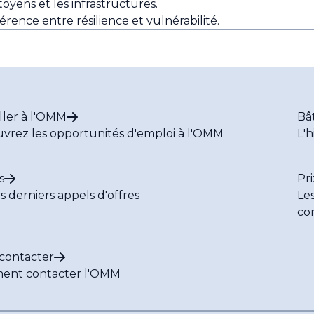
oyens et les infrastructures.
férence entre résilience et vulnérabilité.
ller à l'OMM
Bâ
vrez les opportunités d'emploi à l'OMM
L'h
s
Pri
es derniers appels d'offres
Le
co
contacter
ent contacter l'OMM