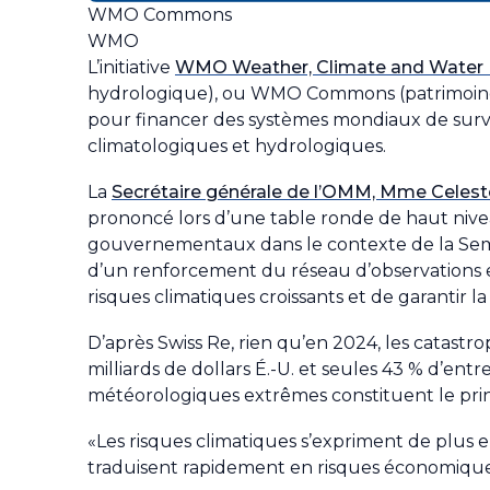
WMO Commons
WMO
L’initiative
WMO Weather, Climate and Water 
hydrologique), ou WMO Commons (patrimoine de 
pour financer des systèmes mondiaux de survei
climatologiques et hydrologiques.
La
Secrétaire générale de l’OMM, Mme Celest
prononcé lors d’une table ronde de haut nivea
gouvernementaux dans le contexte de la Sema
d’un renforcement du réseau d’observations et 
risques climatiques croissants et de garantir 
D’après Swiss Re, rien qu’en 2024, les catast
milliards de dollars É.-U. et seules 43 % d’e
météorologiques extrêmes constituent le princ
«Les risques climatiques s’expriment de plus e
traduisent rapidement en risques économique