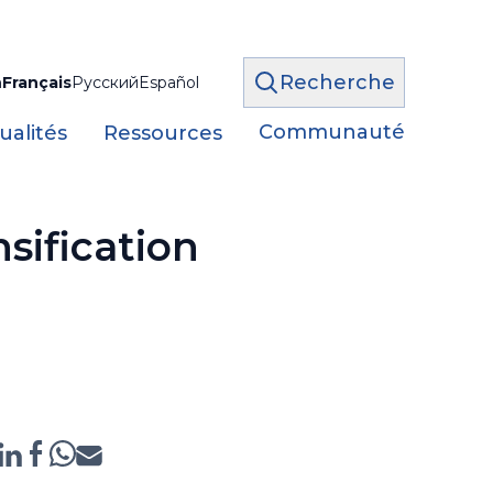
Recherche
h
Français
Русский
Español
Communauté
ualités
Ressources
nsification