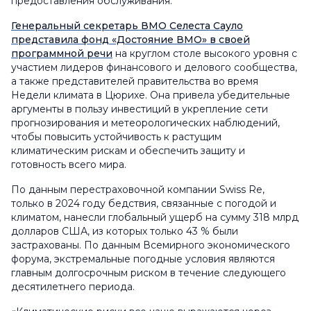
предоставления обслуживания.
Генеральный секретарь ВМО Селеста Сауло
представила фонд «Достояние ВМО» в своей
программной речи
на круглом столе высокого уровня с
участием лидеров финансового и делового сообщества,
а также представителей правительства во время
Недели климата в Цюрихе. Она привела убедительные
аргументы в пользу инвестиций в укрепление сети
прогнозирования и метеорологических наблюдений,
чтобы повысить устойчивость к растущим
климатическим рискам и обеспечить защиту и
готовность всего мира.
По данным перестраховочной компании Swiss Re,
только в 2024 году бедствия, связанные с погодой и
климатом, нанесли глобальный ущерб на сумму 318 млрд
долларов США, из которых только 43 % были
застрахованы. По данным Всемирного экономического
форума, экстремальные погодные условия являются
главным долгосрочным риском в течение следующего
десятилетнего периода.