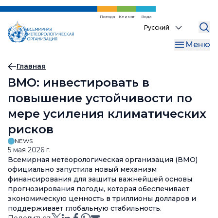
Перейти
к
Погода
Климат
Вода
Select
основному
your
содержанию
Меню
language
Хлебная
Главная
ВМО: инвестировать в
крошка
повышение устойчивости по
мере усиления климатических
рисков
NEWS
5 мая 2026 г.
Всемирная метеорологическая организация (ВМО)
официально запустила новый механизм
финансирования для защиты важнейшей основы
прогнозирования погоды, которая обеспечивает
экономическую ценность в триллионы долларов и
поддерживает глобальную стабильность.