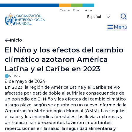
Ir
al
Tiempo
Clima
Agua
Select
contenido
your
principal
Menú
language
Migas
Inicio
El Niño y los efectos del cambio
de
climático azotaron América
pan
Latina y el Caribe en 2023
NEWS
8 de mayo de 2024
En 2023, la región de América Latina y el Caribe se vio
afectada por partida doble al sufrir las consecuencias de
un episodio de El Niño y los efectos del cambio climático
a largo plazo, según se apunta en un nuevo informe de la
Organización Meteorológica Mundial (OMM). Las sequías,
el calor y los incendios forestales, las lluvias extremas y
un huracán sin precedentes tuvieron importantes
repercusiones en la salud, la seguridad alimentaria y