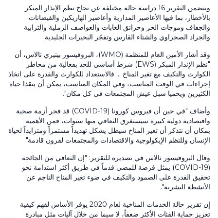
ويتضمن التقرير
16
دراسة حالة مختلفة عن نجاح نظم الإنذار المبكر
بالأخطار، بما فيها الأعاصير المدارية وأعاصير الهاريكين والفيضانات
والجفاف وموجات الحر وحرائق الغابات والعواصف الرملية والترابية
والجراد الصحراوي والشتاء القارس وتفجّر البحيرات الجليدية.
وقد أشار الأمين العام للمنظمة (WMO)، البروفيسور بيتيري تالاس، أن
"نظم الإنذار المبكر
(EWS)
شرط أساسي للحد بفعالية من مخاطر
الكوارث والتكيف مع تغير المناخ ... فالاستعداد للكوارث والقدرة على اتخاذ
إجراءات في الوقت المناسب، وفي المكان المناسب، يمكن أن ينقذا حياة
الكثيرين ويحميا سبل عيش المجتمعات في كل مكان".
وأضاف "في حين أن فيروس كورونا
(COVID-19)
قد فجر أزمة صحية
واقتصادية دولية كبيرة سيستغرق التعافي منها سنوات، فمن الأهمية
بمكان أن نتذكر أن تغير المناخ سيظل يشكل تهديداً مستمراً ومتزايداً لحياة
الإنسان وللنظم الإيكولوجية والاقتصادات والمجتمعات لقرون قادمة".
وقال البروفيسور تالاس في تصديره للتقرير: "إن التعافي من الجائحة
(COVID-19)
يمثل فرصة للمضي قدماً في طريق أكثر استدامة نحو
تحقيق القدرة على الصمود والتكيف في ضوء تغير المناخ الناجم عن
الأنشطة البشرية".
إن تقرير حالة الخدمات المناخية لعام
2020
يوفر الأساس لفهم كيفية
تعزيز حماية الفئات الأكثر ضعفاً، لا سيما من خلال آليات مثل مبادرة