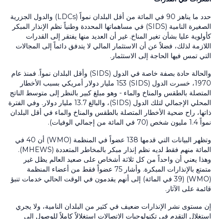
حدد ما يناهز
90
في المائة من أقل البلدان نمواً
(LDCs)
والدول الجزرية
الصغيرة النامية
(SIDS)
في مساهماتها المحددة وطنياً نظم الإنذار المبكر
كأولوية عليا بشأن تغير المناخ. غير أن العديد منها يفتقر إلى القدرات
اللازمة لذلك، فضلاً عن أن الاستثمار المالي لا يتدفق دائماً إلى المجالات
التي تمس فيها الحاجة إلى الاستثمار.
والحالة حادة بصفة خاصة في الدول
(SIDS)
وأقل البلدان نمواً. فمنذ عام
1970
، خسرت الدول
(SIDS)
153
مليار دولار أمريكي بسبب الأخطار
المتصلة بالطقس والمناخ والماء - وهو مبلغ كبير بالنظر إلى متوسط الناتج
المحلي الإجمالي لتلك الدول
(SIDS)
، والبالغ
13.7
مليار دولار. وفي الفترة
ذاتها، راح ضحية الأخطار المتصلة بالطقس والمناخ والماء في أقل البلدان
نمواً
1.4
مليون شخص (
70
في المائة من إجمالي الوفيات).
وتظهر البيانات التي قدمها
138
عضواً في المنظمة
(WMO)
أن
40
في
المائة منهم فقط لديه نظم إنذار مبكر بالمخاطر المتعددة
(MHEWS)
.
وهذا يعني أن واحداً من كل ثلاثة أشخاص على صعيد العالم يظل غير
متمتع بالإنذارات المبكرة. وأشار
75
عضواً فقط من أعضاء المنظمة
(WMO)
(
39
في المائة) إلى أنهم يقدمون في الوقت الحالي خدمات تنبؤ
قائمة على الآثار.
إن مستوى نشر الإنذارات ضعيف في كثير من البلدان النامية، ولا يجري
استغلال التقدم في تكنولوجيات الاتصالات استغلالاً كاملاً للوصول إلى