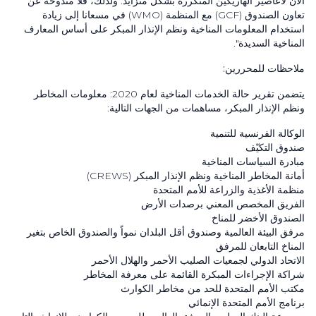
الآن لأعاصير الهاريكين المتكررة بشكل متزايد. ولذلك، فلا مندوحة عن
تعاون الصندوق
(GCF)
مع المنظمة
(WMO)
في مسعانا إلى زيادة
استخدام المعلومات المناخية ونظم الإنذار المبكر على أساس المعارف
المناخية السديدة".
ملاحظات للمحررين:
يتضمن تقرير حالة الخدمات المناخية لعام
2020
: معلومات المخاطر
ونظم الإنذار المبكر، مساهمات من الجهات التالية:
الوكالة الفرنسية للتنمية
صندوق التكيّف
مبادرة السياسات المناخية
أمانة المخاطر المناخیة ونظم الإنذار المبكر
(CREWS)
منظمة الأغذية والزراعة للأمم المتحدة
‏الفريق المخصص المعني برصدات الأرض
الصندوق الأخضر للمناخ
مرفق البيئة العالمية وصندوق أقل البلدان نمواً والصندوق الخاص بتغير
المناخ التابعان للمرفق
الاتحاد الدولي لجمعيات الصليب الأحمر والهلال الأحمر
شراكة الإجراءات المبكرة القائمة على معرفة المخاطر
مكتب الأمم المتحدة للحد من مخاطر الكوارث
برنامج الأمم المتحدة الإنمائي