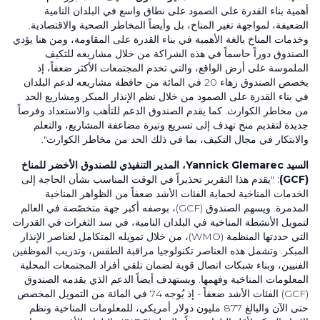
أهمية بناء القدرة على الصمود على نطاق واسع في البلدان النامية
الضعيفة، لمواجهة تغير المناخ، بل وأيضاً المخاطر الصحية والاقتصادية.
وخدمات المناخ بالغة الأهمية في بناء القدرة على المقاومة، ومن هنا يؤدي
الصندوق دوراً حاسماً في هذه الشراكة من خلال مشاريعه للتكيف
الملموسة على أرض الواقع، والتي تخدم المجتمعات الأكثر ضعفاً، إذ
يخصص الصندوق زهاء
20
في المائة من حافظة مشاريعه لدعم البلدان
في بناء القدرة على الصمود من خلال نظم الإنذار المبكر ومشاريع الحد
من مخاطر الكوارث. كما يقدم الصندوق الدعم للتأهب والاستعداد وفرصاً
جديدة لتقديم منح تهدف إلى تسريع وتيرة مضاعفة المشاريع، والتعلم
والابتكار في مجال التكيف، بما في ذلك الحد من مخاطر الكوارث".
السيد
Yannick Glemarec
، المدير التنفيذي للصندوق الأخضر للمناخ
(GCF)
:
"يقدم هذا التقرير تحذيراً في الوقت المناسب بشأن الحاجة إلى
الخدمات المناخية لحماية الفئات الأشد ضعفاً من الظواهر المناخية
المدمرة. ويسهم الصندوق
(GCF)
، بوصفه أكبر جهة متخصّصة في العالم
لتمويل الأنشطة المناخية في البلدان النامية، في سد الثغرات في القدرات
التي حددتها المنظمة
(WMO)
، من خلال تمويله المتكامل لعناصر الإنذار
المبكر. وتشمل هذه العناصر تكنولوجيا مراقبة الطقس، وتدريب الموظفين
الفنيين، وبناء شبكات اتصال قوية لضمان تلقي أفراد المجتمعات المحلية
المعلومات المناخية وفهمها. ويستهدف أيضاً الدعم الذي يقدمه الصندوق
(GCF)
الفئات الأشد ضعفاً - إذ يُوجه
74
في المائة من التمويل المخصص
حتى الآن والبالغ
877
مليون دولار أمريكي، للمعلومات المناخية ونظم