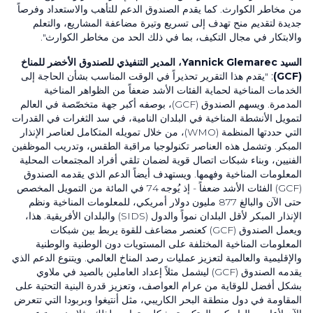
من مخاطر الكوارث. كما يقدم الصندوق الدعم للتأهب والاستعداد وفرصاً
جديدة لتقديم منح تهدف إلى تسريع وتيرة مضاعفة المشاريع، والتعلم
والابتكار في مجال التكيف، بما في ذلك الحد من مخاطر الكوارث".
السيد
Yannick Glemarec
، المدير التنفيذي للصندوق الأخضر للمناخ
(GCF)
:
"يقدم هذا التقرير تحذيراً في الوقت المناسب بشأن الحاجة إلى
الخدمات المناخية لحماية الفئات الأشد ضعفاً من الظواهر المناخية
المدمرة. ويسهم الصندوق
(GCF)
، بوصفه أكبر جهة متخصّصة في العالم
لتمويل الأنشطة المناخية في البلدان النامية، في سد الثغرات في القدرات
التي حددتها المنظمة
(WMO)
، من خلال تمويله المتكامل لعناصر الإنذار
المبكر. وتشمل هذه العناصر تكنولوجيا مراقبة الطقس، وتدريب الموظفين
الفنيين، وبناء شبكات اتصال قوية لضمان تلقي أفراد المجتمعات المحلية
المعلومات المناخية وفهمها. ويستهدف أيضاً الدعم الذي يقدمه الصندوق
(GCF)
الفئات الأشد ضعفاً - إذ يُوجه
74
في المائة من التمويل المخصص
حتى الآن والبالغ
877
مليون دولار أمريكي، للمعلومات المناخية ونظم
الإنذار المبكر لأقل البلدان نمواً والدول
(SIDS)
والبلدان الأفريقية. هذا،
ويعمل الصندوق
(GCF)
كعنصر مضاعف للقوة يربط بين شبكات
المعلومات المناخية المختلفة على المستويات دون الوطنية والوطنية
والإقليمية والعالمية لتعزيز عمليات رصد المناخ العالمي. ويتنوع الدعم الذي
يقدمه الصندوق
(GCF)
ليشمل مثلاً إعداد العاملين بالصيد في ملاوي
بشكل أفضل للوقاية من عرام العواصف، وتعزيز قدرة البنية التحتية على
المقاومة في دول منطقة البحر الكاريبي، مثل أنتيغوا وبربودا التي تتعرض