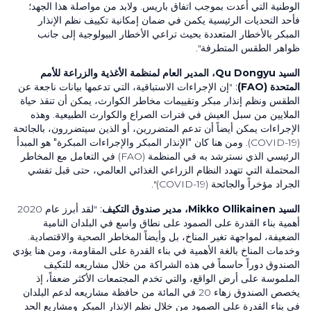
الوطنية التي أُعدت بموجب اتفاق باريس. ولابد من مواصلة هذا الجهد؛
فأحد التحديات الرئيسية يكمن في ضمان إمكانية تكييف نظم الإنذار
المبكر بالأخطار المتعددة بحيث تراعي الأخطار البيولوجية إلى جانب
ظواهر الطقس المتطرفة".
السيد
Qu Dongyu
، المدير العام لمنظمة الأغذية والزراعة للأمم
المتحدة
(FAO)
:
"إن الإجراءات الاستباقية، التي تدعمها بيانات ناجعة عن
الطقس ونظم إنذار مبكر وتقييمات مخاطر الكوارث، يمكن أن تنقذ حياة
الملايين من سبل العيش في فترات الصراع والكوارث الطبيعية. وهذه
الإجراءات يمكن أيضاً أن تدعم المتضررين، أو الذين سيتضررون، بالجائحة
(COVID-19). ومن هنا كان
"الإنذار المبكر والإجراءات المبكرة"
هو المبدأ
الرئيسي الذي نسترشد به في المنظمة
(FAO)
في التعامل مع المخاطر
المحتملة التي تتهدد النظام الزراعي الغذائي العالمي، حتى قبل تفشي
الجراد مؤخراً والجائحة
(COVID-19)
".
السيد
Mikko Ollikainen
، مدير صندوق التكيف
:
"لقد أبرز عام
2020
أهمية بناء القدرة على الصمود على نطاق واسع في البلدان النامية
الضعيفة، لمواجهة تغير المناخ، بل وأيضاً المخاطر الصحية والاقتصادية.
وخدمات المناخ بالغة الأهمية في بناء القدرة على المقاومة، ومن هنا يؤدي
الصندوق دوراً حاسماً في هذه الشراكة من خلال مشاريعه للتكيف
الملموسة على أرض الواقع، والتي تخدم المجتمعات الأكثر ضعفاً، إذ
يخصص الصندوق زهاء
20
في المائة من حافظة مشاريعه لدعم البلدان
في بناء القدرة على الصمود من خلال نظم الإنذار المبكر ومشاريع الحد