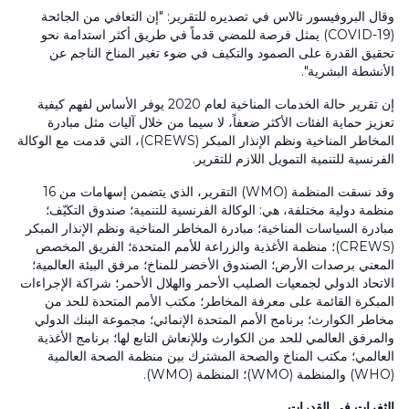
وقال البروفيسور تالاس في تصديره للتقرير: "إن التعافي من الجائحة
(COVID-19)
يمثل فرصة للمضي قدماً في طريق أكثر استدامة نحو
تحقيق القدرة على الصمود والتكيف في ضوء تغير المناخ الناجم عن
الأنشطة البشرية".
إن تقرير حالة الخدمات المناخية لعام
2020
يوفر الأساس لفهم كيفية
تعزيز حماية الفئات الأكثر ضعفاً، لا سيما من خلال آليات مثل مبادرة
المخاطر المناخیة ونظم الإنذار المبكر
(CREWS)
، التي قدمت مع الوكالة
الفرنسية للتنمية التمويل اللازم للتقرير.
وقد نسقت المنظمة (WMO) التقرير، الذي يتضمن إسهامات من
16
منظمة دولية مختلفة، هي: الوكالة الفرنسية للتنمية؛ ‏صندوق التكيّف؛
مبادرة السياسات المناخية؛ مبادرة المخاطر المناخیة ونظم الإنذار المبكر
(CREWS)
؛ منظمة الأغذية والزراعة للأمم المتحدة؛ ‏الفريق المخصص
المعني برصدات الأرض؛ الصندوق الأخضر للمناخ؛ مرفق البيئة العالمية؛
الاتحاد الدولي لجمعيات الصليب الأحمر والهلال الأحمر؛ شراكة الإجراءات
المبكرة القائمة على معرفة المخاطر؛ مكتب الأمم المتحدة للحد من
مخاطر الكوارث؛ برنامج الأمم المتحدة الإنمائي؛ مجموعة البنك الدولي
و‏المرفق العالمي للحد من الكوارث وللإنعاش التابع لها؛ برنامج الأغذية
العالمي؛ مكتب المناخ والصحة المشترك بين منظمة الصحة العالمية
(WHO)
والمنظمة
(WMO)
؛ المنظمة
(WMO)
.
الثغرات في القدرات