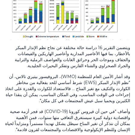
ويتضمن التقرير
16
دراسة حالة مختلفة عن نجاح نظم الإنذار المبكر
بالأخطار، بما فيها الأعاصير المدارية وأعاصير الهاريكين والفيضانات
والجفاف وموجات الحر وحرائق الغابات والعواصف الرملية والترابية
والجراد الصحراوي والشتاء القارس وتفجّر البحيرات الجليدية.
وقد أشار الأمين العام للمنظمة (WMO)، البروفيسور بيتيري تالاس، أن
"نظم الإنذار المبكر
(EWS)
شرط أساسي للحد بفعالية من مخاطر
الكوارث والتكيف مع تغير المناخ ... فالاستعداد للكوارث والقدرة على اتخاذ
إجراءات في الوقت المناسب، وفي المكان المناسب، يمكن أن ينقذا حياة
الكثيرين ويحميا سبل عيش المجتمعات في كل مكان".
وأضاف "في حين أن فيروس كورونا
(COVID-19)
قد فجر أزمة صحية
واقتصادية دولية كبيرة سيستغرق التعافي منها سنوات، فمن الأهمية
بمكان أن نتذكر أن تغير المناخ سيظل يشكل تهديداً مستمراً ومتزايداً لحياة
الإنسان وللنظم الإيكولوجية والاقتصادات والمجتمعات لقرون قادمة".