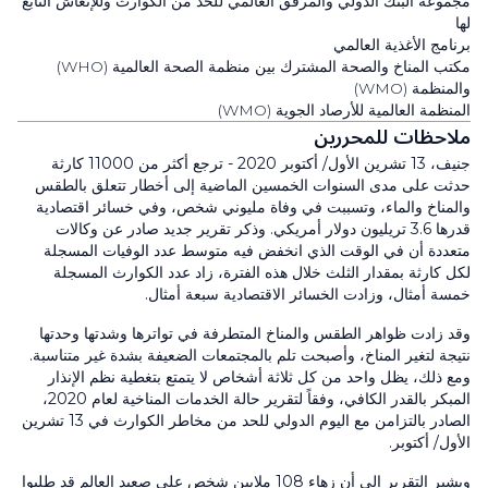
مجموعة البنك الدولي و‏المرفق العالمي للحد من الكوارث وللإنعاش التابع
لها
برنامج الأغذية العالمي
مكتب المناخ والصحة المشترك بين منظمة الصحة العالمية
(WHO)
والمنظمة
(WMO)
المنظمة العالمية للأرصاد الجوية
(WMO)
ملاحظات للمحررين
جنيف،
13
تشرين الأول/ أكتوبر
2020
- ترجع أكثر من 11000 كارثة
حدثت على مدى السنوات الخمسين الماضية إلى أخطار تتعلق بالطقس
والمناخ والماء، وتسببت في وفاة مليوني شخص، وفي خسائر اقتصادية
قدرها
3.6
تريليون دولار أمريكي. وذكر تقرير جديد صادر عن وكالات
متعددة أن في الوقت الذي انخفض فيه متوسط عدد الوفيات المسجلة
لكل كارثة بمقدار الثلث خلال هذه الفترة، زاد عدد الكوارث المسجلة
خمسة أمثال، وزادت الخسائر الاقتصادية سبعة أمثال.
وقد زادت ظواهر الطقس والمناخ المتطرفة في تواترها وشدتها وحدتها
نتيجة لتغير المناخ، وأصبحت تلم بالمجتمعات الضعيفة بشدة غير متناسبة.
ومع ذلك، يظل واحد من كل ثلاثة أشخاص لا يتمتع بتغطية نظم الإنذار
المبكر بالقدر الكافي، وفقاً لتقرير حالة الخدمات المناخية لعام
2020
،
الصادر بالتزامن مع اليوم الدولي للحد من مخاطر الكوارث في
13
تشرين
الأول/ أكتوبر.
ويشير التقرير إلى أن زهاء
108
ملايين شخص على صعيد العالم قد طلبوا