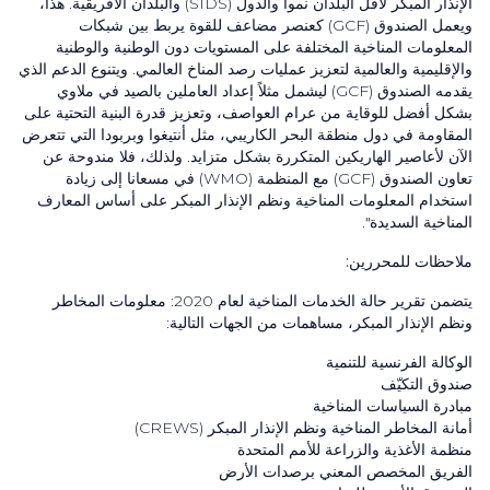
الإنذار المبكر لأقل البلدان نمواً والدول
(SIDS)
والبلدان الأفريقية. هذا،
ويعمل الصندوق
(GCF)
كعنصر مضاعف للقوة يربط بين شبكات
المعلومات المناخية المختلفة على المستويات دون الوطنية والوطنية
والإقليمية والعالمية لتعزيز عمليات رصد المناخ العالمي. ويتنوع الدعم الذي
يقدمه الصندوق
(GCF)
ليشمل مثلاً إعداد العاملين بالصيد في ملاوي
بشكل أفضل للوقاية من عرام العواصف، وتعزيز قدرة البنية التحتية على
المقاومة في دول منطقة البحر الكاريبي، مثل أنتيغوا وبربودا التي تتعرض
الآن لأعاصير الهاريكين المتكررة بشكل متزايد. ولذلك، فلا مندوحة عن
تعاون الصندوق
(GCF)
مع المنظمة
(WMO)
في مسعانا إلى زيادة
استخدام المعلومات المناخية ونظم الإنذار المبكر على أساس المعارف
المناخية السديدة".
ملاحظات للمحررين:
يتضمن تقرير حالة الخدمات المناخية لعام
2020
: معلومات المخاطر
ونظم الإنذار المبكر، مساهمات من الجهات التالية:
الوكالة الفرنسية للتنمية
صندوق التكيّف
مبادرة السياسات المناخية
أمانة المخاطر المناخیة ونظم الإنذار المبكر
(CREWS)
منظمة الأغذية والزراعة للأمم المتحدة
‏الفريق المخصص المعني برصدات الأرض