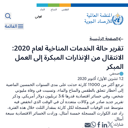
تخطي
إلى
الطقس
المناخ
الماء
Select
المحتوى
your
الرئيسي
القائمة
language
مسار
الصفحة الرئيسية
تقرير حالة الخدمات المناخية لعام 2020:
التنقل
الانتقال من الإنذارات المبكرة إلى العمل
المبكر
صحفي
12 تشرين الأول/ أكتوبر 2020
ترجع أكثر من 11000 كارثة حدثت على مدى السنوات الخمسين الماضية
إلى أخطار تتعلق بالطقس والمناخ والماء، وتسببت في وفاة مليوني
شخص، وفي خسائر اقتصادية قدرها
3.6
تريليون دولار أمريكي. وذكر
تقرير جديد صادر عن وكالات متعددة أن في الوقت الذي انخفض فيه
متوسط عدد الوفيات المسجلة لكل كارثة بمقدار الثلث خلال هذه الفترة،
زاد عدد الكوارث المسجلة خمسة أمثال، وزادت الخسائر الاقتصادية سبعة
أمثال.
شارك: