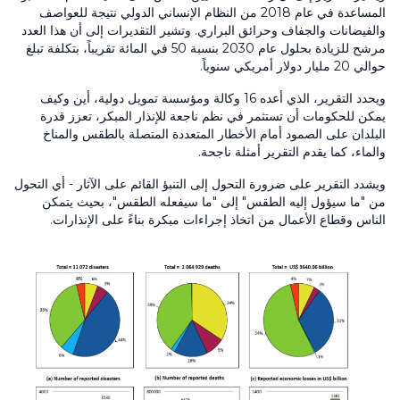
المساعدة في عام
2018
من النظام الإنساني الدولي نتيجة للعواصف
والفيضانات والجفاف وحرائق البراري. وتشير التقديرات إلى أن هذا العدد
مرشح للزيادة بحلول عام
2030
بنسبة
50
في المائة تقريباً، بتكلفة تبلغ
حوالي
20
مليار دولار أمريكي سنوياً.
ويحدد التقرير، الذي أعده
16
وكالة ومؤسسة تمويل دولية، أين وكيف
يمكن للحكومات أن تستثمر في نظم ناجعة للإنذار المبكر، تعزز قدرة
البلدان على الصمود أمام الأخطار المتعددة المتصلة بالطقس والمناخ
والماء، كما يقدم التقرير أمثلة ناجحة.
ويشدد التقرير على ضرورة التحول إلى التنبؤ القائم على الآثار - أي التحول
من "ما سيؤول إليه الطقس" إلى "ما سيفعله الطقس"، بحيث يتمكن
الناس وقطاع الأعمال من اتخاذ إجراءات مبكرة بناءً على الإنذارات.