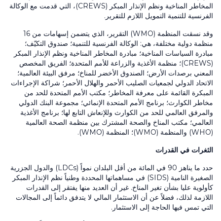
المخاطر المناخیة ونظم الإنذار المبكر
(CREWS)
، التي قدمت مع الوكالة
الفرنسية للتنمية التمويل اللازم للتقرير.
وقد نسقت المنظمة (WMO) التقرير، الذي يتضمن إسهامات من
16
منظمة دولية مختلفة، هي: الوكالة الفرنسية للتنمية؛ ‏صندوق التكيّف؛
مبادرة السياسات المناخية؛ مبادرة المخاطر المناخیة ونظم الإنذار المبكر
(CREWS)
؛ منظمة الأغذية والزراعة للأمم المتحدة؛ ‏الفريق المخصص
المعني برصدات الأرض؛ الصندوق الأخضر للمناخ؛ مرفق البيئة العالمية؛
الاتحاد الدولي لجمعيات الصليب الأحمر والهلال الأحمر؛ شراكة الإجراءات
المبكرة القائمة على معرفة المخاطر؛ مكتب الأمم المتحدة للحد من
مخاطر الكوارث؛ برنامج الأمم المتحدة الإنمائي؛ مجموعة البنك الدولي
و‏المرفق العالمي للحد من الكوارث وللإنعاش التابع لها؛ برنامج الأغذية
العالمي؛ مكتب المناخ والصحة المشترك بين منظمة الصحة العالمية
(WHO)
والمنظمة
(WMO)
؛ المنظمة
(WMO)
.
الثغرات في القدرات
حدد ما يناهز
90
في المائة من أقل البلدان نمواً
(LDCs)
والدول الجزرية
الصغيرة النامية
(SIDS)
في مساهماتها المحددة وطنياً نظم الإنذار المبكر
كأولوية عليا بشأن تغير المناخ. غير أن العديد منها يفتقر إلى القدرات
اللازمة لذلك، فضلاً عن أن الاستثمار المالي لا يتدفق دائماً إلى المجالات
التي تمس فيها الحاجة إلى الاستثمار.