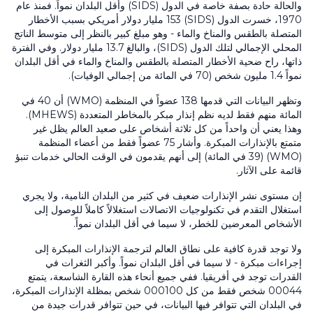
والحالة حادة بصفة خاصة في الدول
(SIDS)
وأقل البلدان نمواً. فمنذ عام
1970
، خسرت الدول
(SIDS)
153
مليار دولار أمريكي بسبب الأخطار
المتصلة بالطقس والمناخ والماء - وهو مبلغ كبير بالنظر إلى متوسط الناتج
المحلي الإجمالي لتلك الدول
(SIDS)
، والبالغ
13.7
مليار دولار. وفي الفترة
ذاتها، راح ضحية الأخطار المتصلة بالطقس والمناخ والماء في أقل البلدان
نمواً
1.4
مليون شخص (
70
في المائة من إجمالي الوفيات).
وتظهر البيانات التي قدمها
138
عضواً في المنظمة
(WMO)
أن
40
في
المائة منهم فقط لديه نظم إنذار مبكر بالمخاطر المتعددة
(MHEWS)
.
وهذا يعني أن واحداً من كل ثلاثة أشخاص على صعيد العالم يظل غير
متمتع بالإنذارات المبكرة. وأشار
75
عضواً فقط من أعضاء المنظمة
(WMO)
(
39
في المائة) إلى أنهم يقدمون في الوقت الحالي خدمات تنبؤ
قائمة على الآثار.
إن مستوى نشر الإنذارات ضعيف في كثير من البلدان النامية، ولا يجري
استغلال التقدم في تكنولوجيات الاتصالات استغلالاً كاملاً للوصول إلى
الأشخاص المعرضين للخطر، لا سيما في أقل البلدان نمواً.
ولا توجد قدرة كافية على نطاق العالم لترجمة الإنذارات المبكرة إلى
إجراءات مبكرة - لا سيما في أقل البلدان نمواً. وأكبر الثغرات في
القدرات توجد في أفريقيا. ففي جميع أنحاء هذه القارة الشاسعة، يتمتع
44 شخص فقط من كل
000
000
100 شخص بمظلة الإنذارات المبكرة،
في البلدان التي تتوافر فيها البيانات، في حين تتوافر قدرات جيدة من