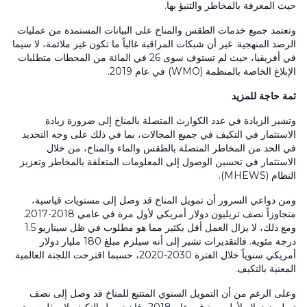
حيث المعرفة بالمخاطر والتنبؤ بها.
وتعتمد جميع خدمات الطقس والمناخ على البيانات المستمدة من عمليات
الرصد المنهجية. غير أن شبكات المراقبة غالباً ما تكون غير ملائمة، لا سيما
في أفريقيا، حيث لم تستوف سوى
26
في المائة من المحطات متطلبات
الإبلاغ الخاصة بالمنظمة
(WMO)
في عام
2019
.
ثمة حاجة للمزيد
وتشير الزيادة في عدد الكوارث المتصلة بالمناخ إلى ضرورة زيادة
الاستثمار في التكيف في جميع المجالات، بما في ذلك على وجه التحديد
في الحد من المخاطر المتصلة بالطقس والماء والمناخ، من خلال
الاستثمار في تحسين الوصول إلى المعلومات المتعلقة بالمخاطر وتعزيز
النظام
(MHEWS)
.
ومن دواعي السرور أن تمويل المناخ قد وصل إلى مستويات قياسية،
متجاوزاً نصف تريليون دولار أمريكي لأول مرة في عامي
2018-2017
.
ومع ذلك، لا يزال العمل أقل بكثير مما هو مطلوب في ظل سيناريو
1.5
درجة مئوية. فالتقديرات تشير إلى أنه سيلزم مبلغ
180
مليار دولار
أمريكي سنوياً خلال الفترة
2030-2020
، حسبما اقترحت اللجنة العالمية
المعنية بالتكيف.
وعلى الرغم من أن التمويل السنوي المتتبع للمناخ قد وصل إلى نصف
تريليون دولار لأول مرة في عام
2018
، فإن تمويل التكيف لا يمثل سوى