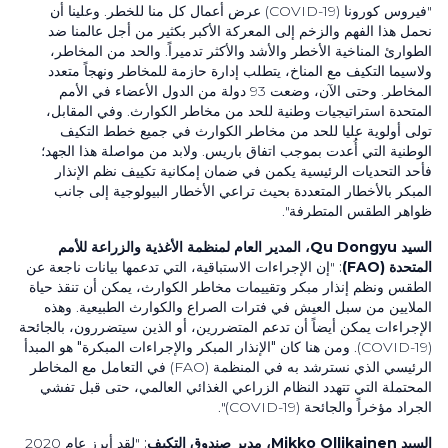
"فيروس كورونا (COVID-19) عرض أعمال كل منا للخطر. وعلينا أن
نحمل هذا الفهم والزخم إلى المعركة الأكبر بكثير من أجل عالمنا ضد
الطوارئ المناخية الأخطر والأشد والأكثر تدميراً. والحد من المخاطر،
ولاسيما التكيف مع المناخ، يتطلب إدارة حازمة للمخاطر ونهجاً متعدد
المخاطر. وحتى الآن، وضعت
93
دولة من الدول الأعضاء في الأمم
المتحدة استراتيجيات وطنية للحد من مخاطر الكوارث. وفي المقابل،
تولى أولوية عليا للحد من مخاطر الكوارث في جميع خطط التكيف
الوطنية التي أُعدت بموجب اتفاق باريس. ولابد من مواصلة هذا الجهد؛
فأحد التحديات الرئيسية يكمن في ضمان إمكانية تكييف نظم الإنذار
المبكر بالأخطار المتعددة بحيث تراعي الأخطار البيولوجية إلى جانب
ظواهر الطقس المتطرفة".
السيد
Qu Dongyu
، المدير العام لمنظمة الأغذية والزراعة للأمم
المتحدة
(FAO)
:
"إن الإجراءات الاستباقية، التي تدعمها بيانات ناجعة عن
الطقس ونظم إنذار مبكر وتقييمات مخاطر الكوارث، يمكن أن تنقذ حياة
الملايين من سبل العيش في فترات الصراع والكوارث الطبيعية. وهذه
الإجراءات يمكن أيضاً أن تدعم المتضررين، أو الذين سيتضررون، بالجائحة
(COVID-19). ومن هنا كان
"الإنذار المبكر والإجراءات المبكرة"
هو المبدأ
الرئيسي الذي نسترشد به في المنظمة
(FAO)
في التعامل مع المخاطر
المحتملة التي تتهدد النظام الزراعي الغذائي العالمي، حتى قبل تفشي
الجراد مؤخراً والجائحة
(COVID-19)
".
السيد
Mikko Ollikainen
، مدير صندوق التكيف
:
"لقد أبرز عام
2020