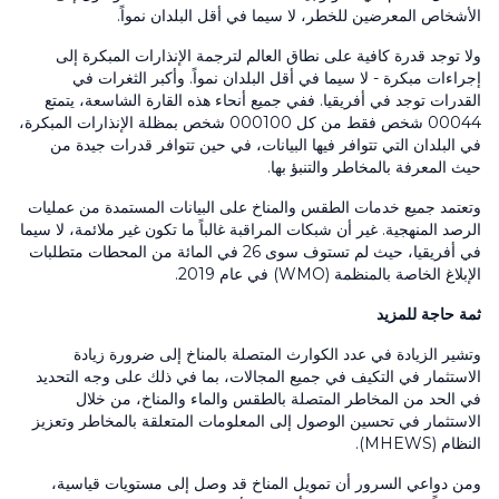
الأشخاص المعرضين للخطر، لا سيما في أقل البلدان نمواً.
ولا توجد قدرة كافية على نطاق العالم لترجمة الإنذارات المبكرة إلى
إجراءات مبكرة - لا سيما في أقل البلدان نمواً. وأكبر الثغرات في
القدرات توجد في أفريقيا. ففي جميع أنحاء هذه القارة الشاسعة، يتمتع
44 شخص فقط من كل
000
000
100 شخص بمظلة الإنذارات المبكرة،
في البلدان التي تتوافر فيها البيانات، في حين تتوافر قدرات جيدة من
حيث المعرفة بالمخاطر والتنبؤ بها.
وتعتمد جميع خدمات الطقس والمناخ على البيانات المستمدة من عمليات
الرصد المنهجية. غير أن شبكات المراقبة غالباً ما تكون غير ملائمة، لا سيما
في أفريقيا، حيث لم تستوف سوى
26
في المائة من المحطات متطلبات
الإبلاغ الخاصة بالمنظمة
(WMO)
في عام
2019
.
ثمة حاجة للمزيد
وتشير الزيادة في عدد الكوارث المتصلة بالمناخ إلى ضرورة زيادة
الاستثمار في التكيف في جميع المجالات، بما في ذلك على وجه التحديد
في الحد من المخاطر المتصلة بالطقس والماء والمناخ، من خلال
الاستثمار في تحسين الوصول إلى المعلومات المتعلقة بالمخاطر وتعزيز
النظام
(MHEWS)
.
ومن دواعي السرور أن تمويل المناخ قد وصل إلى مستويات قياسية،