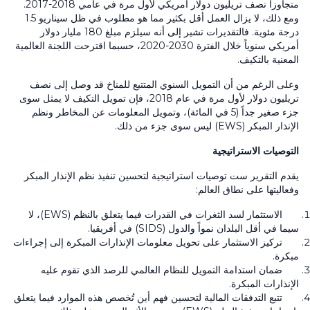
متجاوزاً نصف تريليون دولار أمريكي لأول مرة في عامي
2018-2017
.
ومع ذلك، لا يزال العمل أقل بكثير مما هو مطلوب في ظل سيناريو
1.5
درجة مئوية. فالتقديرات تشير إلى أنه سيلزم مبلغ
180
مليار دولار
أمريكي سنوياً خلال الفترة
2030-2020
، حسبما اقترحت اللجنة العالمية
المعنية بالتكيف.
وعلى الرغم من أن التمويل السنوي المتتبع للمناخ قد وصل إلى نصف
تريليون دولار لأول مرة في عام
2018
، فإن تمويل التكيف لا يمثل سوى
جزء صغير جداً (
5
في المائة)، وتمويل المعلومات عن المخاطر ونظم
الإنذار المبكر
(EWS)
ليس سوى جزء من ذلك.
التوصيات الاستراتيجية
يقدم التقرير ست توصيات استراتيجية لتحسين تنفيذ نظم الإنذار المبكر
وفعاليتها على نطاق العالم:
الاستثمار لسد الثغرات في القدرات فيما يتعلق بالنظم
(EWS)
، لا
سيما في أقل البلدان نمواً والدول
(SIDS)
في أفريقيا.
تركيز الاستثمار على تحويل معلومات الإنذارات المبكرة إلى إجراءات
مبكرة.
ضمان استدامة التمويل للنظام العالمي للرصد الذي تقوم عليه
الإنذارات المبكرة.
تتبع التدفقات المالية لتحسين فهم أين تُخصص هذه الموارد فيما يتعلق