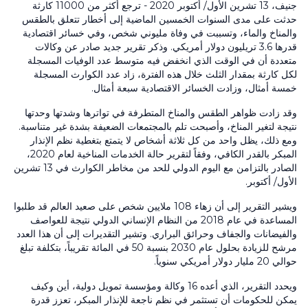
جنيف،
13
تشرين الأول/ أكتوبر
2020
- ترجع أكثر من 11000 كارثة
حدثت على مدى السنوات الخمسين الماضية إلى أخطار تتعلق بالطقس
والمناخ والماء، وتسببت في وفاة مليوني شخص، وفي خسائر اقتصادية
قدرها
3.6
تريليون دولار أمريكي. وذكر تقرير جديد صادر عن وكالات
متعددة أن في الوقت الذي انخفض فيه متوسط عدد الوفيات المسجلة
لكل كارثة بمقدار الثلث خلال هذه الفترة، زاد عدد الكوارث المسجلة
خمسة أمثال، وزادت الخسائر الاقتصادية سبعة أمثال.
وقد زادت ظواهر الطقس والمناخ المتطرفة في تواترها وشدتها وحدتها
نتيجة لتغير المناخ، وأصبحت تلم بالمجتمعات الضعيفة بشدة غير متناسبة.
ومع ذلك، يظل واحد من كل ثلاثة أشخاص لا يتمتع بتغطية نظم الإنذار
المبكر بالقدر الكافي، وفقاً لتقرير حالة الخدمات المناخية لعام
2020
،
الصادر بالتزامن مع اليوم الدولي للحد من مخاطر الكوارث في
13
تشرين
الأول/ أكتوبر.
ويشير التقرير إلى أن زهاء
108
ملايين شخص على صعيد العالم قد طلبوا
المساعدة في عام
2018
من النظام الإنساني الدولي نتيجة للعواصف
والفيضانات والجفاف وحرائق البراري. وتشير التقديرات إلى أن هذا العدد
مرشح للزيادة بحلول عام
2030
بنسبة
50
في المائة تقريباً، بتكلفة تبلغ
حوالي
20
مليار دولار أمريكي سنوياً.
ويحدد التقرير، الذي أعده
16
وكالة ومؤسسة تمويل دولية، أين وكيف
يمكن للحكومات أن تستثمر في نظم ناجعة للإنذار المبكر، تعزز قدرة